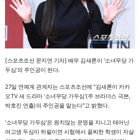
[스포츠조선 문지연 기자] 배우 김새론이 '소녀무당 가
두심'의 주인공이 된다.
27일 연예계 관계자는 스포츠조선에 "김새론이 카카
오TV 새 드라마 '소녀무당 가두심'(주 브라더스 극본,
박호진 연출)의 주인공을 맡는다"고 밝혔다.
'소녀무당 가두심'은 원치않는 운명을 지니고 태어난
여고생 두심이 하필이면 시험에서 꼴찌한 학생이 자살