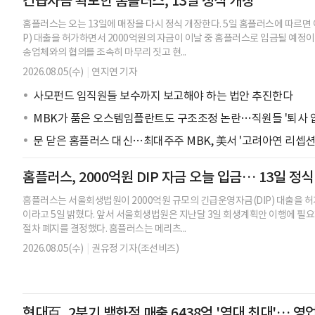
긴급자금 확보한 홈플러스, 13일 정식 개장
홈플러스는 오는 13일에 매장을 다시 정식 개장한다. 5일 홈플러스에 따르면
P) 대출을 허가하면서 2000억원의 자금이 이날 중 홈플러스로 입금될 예정이
송업체와의 협의를 조속히 마무리 짓고 현...
2026.08.05(수)
|
연지연 기자
사모펀드 임직원들 보수까지 보고해야 하는 법안 추진한다
MBK가 품은 오스템임플란트도 구조조정 논란…직원들 '퇴사 압
문 닫은 홈플러스 대신…최대주주 MBK, 美서 '고려아연 리셉션
홈플러스, 2000억원 DIP 자금 오늘 입금… 13일 정식
홈플러스는 서울회생법원이 2000억원 규모의 긴급운영자금(DIP) 대출을 허
이라고 5일 밝혔다. 앞서 서울회생법원은 지난달 3일 회생계획안 이행에 필
절차 폐지를 결정했다. 홈플러스는 메리츠...
2026.08.05(수)
|
권유정 기자(조선비즈)
현대百, 2분기 백화점 매출 6438억 '역대 최대'… 영