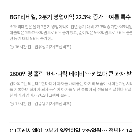
BGF리테일, 2분기 영업이익 22.3% 증가…여름 특
BGF리테일은 올해 2분기 영업이익이 전년 동기 대비 22.3% 증가한 849억
매출액은 2조4268억원으로 6% 증가했고, 순이익은 568억원으로 7.6% 늘
년 동기 대비 5.6% 증가한...
16시간 전
|
권유정 기자(조선비즈)
2600만명 홀린 '바나나킥 베이비'…키보다 큰 과자 
엄마의 “안 되는데” 한마디에 과자를 내려놓는 아기의 모습이 사회관계망서비스
를 기록하며 화제가 되자 농심이 아기를 위한 특별 제작 선물을 전달했다. 6일
한 아기의 엄마가 인스타그램에 올린...
17시간 전
|
김종용 기자(조선비즈)
CJ프레시웨이, 2분기 영업이익 235억원… 전년比 14