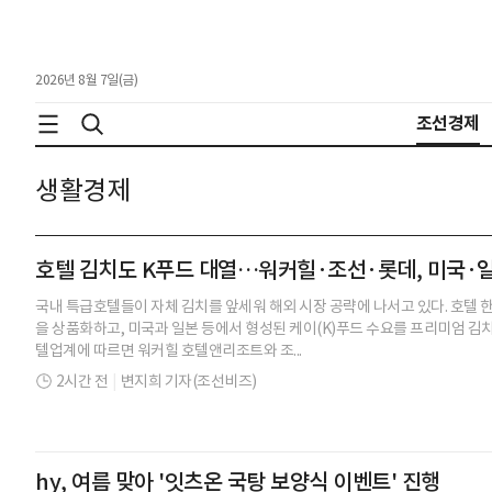
2026년 8월 7일(금)
조선경제
생활경제
호텔 김치도 K푸드 대열…워커힐·조선·롯데, 미국·
국내 특급호텔들이 자체 김치를 앞세워 해외 시장 공략에 나서고 있다. 호텔
을 상품화하고, 미국과 일본 등에서 형성된 케이(K)푸드 수요를 프리미엄 김치
텔업계에 따르면 워커힐 호텔앤리조트와 조...
2시간 전
|
변지희 기자(조선비즈)
hy, 여름 맞아 '잇츠온 국탕 보양식 이벤트' 진행