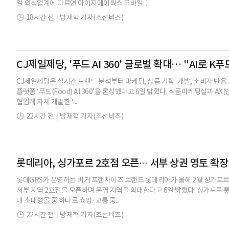
일 외식업계에 따르면 아이지에이웍스 모바일...
18시간 전
|
방재혁 기자(조선비즈)
CJ제일제당, '푸드 AI 360' 글로벌 확대… "AI로 K
CJ제일제당은 실시간 트렌드 분석부터 마케팅, 상품 기획·개발, 소비자 반응
플랫폼 ‘푸드(Food) AI 360’을 론칭했다고 6일 밝혔다. 식품마케팅실과 AX
협업해 자체 개발한 ‘...
22시간 전
|
방재혁 기자(조선비즈)
롯데리아, 싱가포르 2호점 오픈∙∙∙ 서부 상권 영토 확장
롯데GRS가 운영하는 버거 프랜차이즈 브랜드 롯데리아가 올해 2월 싱가포르 
서부 지역 2호점을 오픈하며 운영 지역을 확대한다고 6일 밝혔다. 싱가포르 
내 초대형몰 중 하나로 쇼핑·교통 중...
22시간 전
|
방재혁 기자(조선비즈)