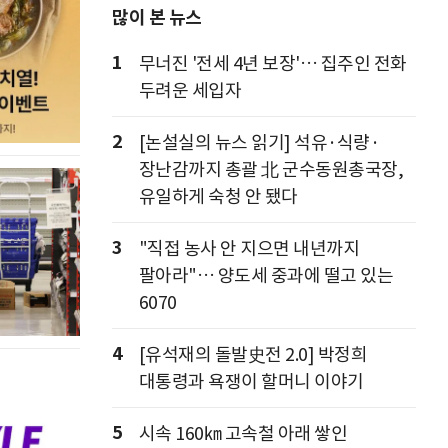
많이 본 뉴스
1
무너진 '전세 4년 보장'… 집주인 전화
두려운 세입자
2
[논설실의 뉴스 읽기] 석유·식량·
장난감까지 총괄 北 군수동원총국장,
유일하게 숙청 안 됐다
3
"직접 농사 안 지으면 내년까지
팔아라"… 양도세 중과에 떨고 있는
6070
4
[유석재의 돌발史전 2.0] 박정희
대통령과 욕쟁이 할머니 이야기
5
시속 160㎞ 고속철 아래 쌓인