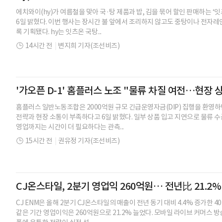
에치와이(hy)가 여름철을 맞아 국·탕 제품과 밥, 김을 묶어 할인 판매하는 
6일 밝혔다. 이번 행사는 장시간 불 앞에서 조리하지 않고도 중탕이나 전자레
록 기획됐다. hy는 잇츠온 국탕...
14시간 전
|
변지희 기자(조선비즈)
'가오픈 D-1' 홈플러스 노조 "물류 차질 여전…현장 
홈플러스 일반노동조합은 2000억원 규모 긴급운영자금(DIP) 집행을 환영
전략과 현장 소통이 부족하다고 6일 밝혔다. 일부 상품 입고 지연으로 물류 수
영업까지는 시간이 더 필요하다는 관측...
15시간 전
|
권유정 기자(조선비즈)
CJ온스타일, 2분기 영업익 260억원… 전년比 21.2
CJ ENM은 올해 2분기 CJ온스타일의 매출이 전년 동기 대비 4.4% 증가한 
같은 기간 영업이익은 260억원으로 21.2% 늘었다. 모바일 라이브 커머스 