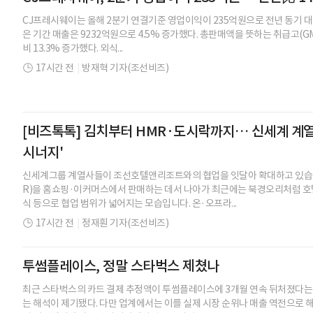
CJ프레시웨이는 올해 2분기 연결기준 영업이익이 235억원으로 전년 동기 대비
은 기간 매출은 9232억원으로 4.5% 증가했다. 총판매액을 뜻하는 취급고(GM
비 13.3% 증가했다. 외식...
17시간 전
|
방재혁 기자(조선비즈)
[비즈톡톡] 김치부터 HMR·도시락까지… 신세계 계
시너지'
신세계그룹 계열사들이 조선호텔앤리조트와의 협업을 잇달아 확대하고 있습니
R)을 홈쇼핑·이커머스에서 판매하는 데서 나아가 최근에는 북경오리처럼 호
식 등으로 협업 범위가 넓어지는 모습입니다. 온·오프라...
17시간 전
|
정재훤 기자(조선비즈)
투썸플레이스, 정말 스타벅스 제쳤나
최근 스타벅스의 카드 결제 추정액이 투썸플레이스에 3개월 연속 뒤처졌다는
는 해석이 제기됐다. 다만 업계에서는 이를 실제 시장 순위나 매출 역전으로 해