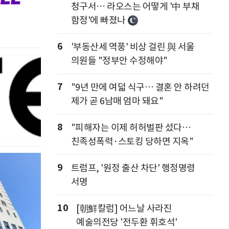
청구서… 라오스는 어떻게 '中 부채
함정'에 빠졌나
6
'부동산세 역풍' 비상 걸린 與 서울
의원들 "정부안 수정해야"
7
"9년 만에 여덟 식구… 결혼 안 하려던
제가 곧 6남매 엄마 돼요"
8
"피해자는 이제 허허벌판 섰다…
친족성폭력·스토킹 당하면 지옥"
9
트럼프, '원정 출산 차단' 행정명령
서명
10
[朝鮮칼럼] 어느날 사라진
예술의전당 '전두환 휘호석'