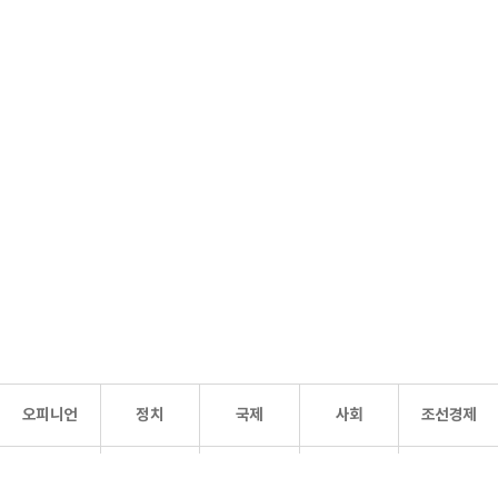
오피니언
정치
국제
사회
조선경제
문화·
조선
스포츠
건강
조선몰
연예
리더스