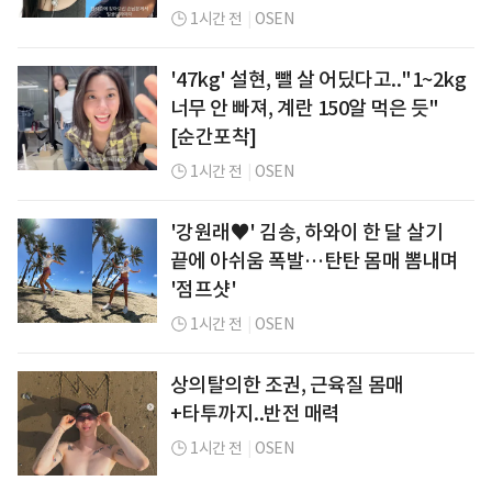
1시간 전
|
OSEN
'47kg' 설현, 뺄 살 어딨다고.."1~2kg
너무 안 빠져, 계란 150알 먹은 듯"
[순간포착]
1시간 전
|
OSEN
'강원래♥' 김송, 하와이 한 달 살기
끝에 아쉬움 폭발…탄탄 몸매 뽐내며
'점프샷'
1시간 전
|
OSEN
상의탈의한 조권, 근육질 몸매
+타투까지..반전 매력
1시간 전
|
OSEN