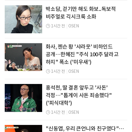
박소담, 걷기만 해도 화보..독보적
비주얼로 긱시크룩 소화
1시간 전
|
OSEN
화사, 젠슨 황 '샤라웃' 비하인드
공개…한혜진 "주식 100주 달라고
하지" 폭소 ('미우새')
1시간 전
|
OSEN
홍석천, 딸 결혼 앞두고 '사돈'
걱정…"톱게이 사돈 죄송했다"
('피식대학')
1시간 전
|
OSEN
"신동엽, 우리 큰언니와 친구였다"…