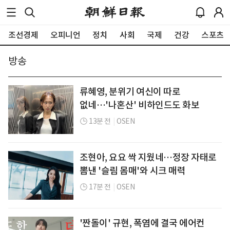
조선경제
오피니언
정치
사회
국제
건강
스포츠
방송
류혜영, 분위기 여신이 따로
없네…'나혼산' 비하인드도 화보
13분 전
|
OSEN
조현아, 요요 싹 지웠네…정장 자태로
뽐낸 '슬림 몸매'와 시크 매력
17분 전
|
OSEN
'짠돌이' 규현, 폭염에 결국 에어컨