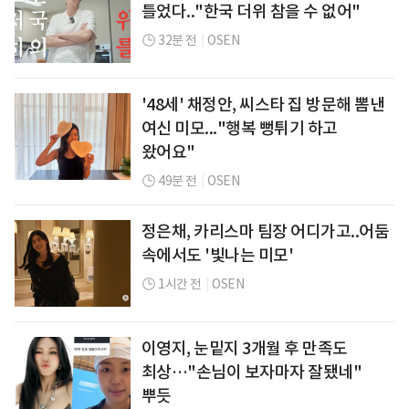
틀었다.."한국 더위 참을 수 없어"
32분 전
|
OSEN
'48세' 채정안, 씨스타 집 방문해 뽐낸
여신 미모..."행복 뻥튀기 하고
왔어요"
49분 전
|
OSEN
정은채, 카리스마 팀장 어디가고..어둠
속에서도 '빛나는 미모'
1시간 전
|
OSEN
이영지, 눈밑지 3개월 후 만족도
최상…"손님이 보자마자 잘됐네"
뿌듯