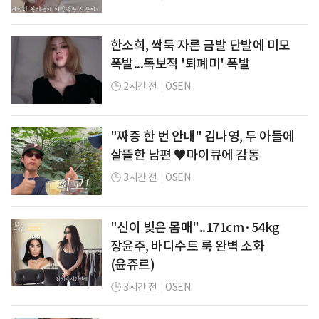
한소희, 싹둑 자른 금발 단발에 미모
폭발...독보적 '퇴폐미' 폭발
2시간 전
|
OSEN
"짜증 한 번 안내" 김나영, 두 아들에
살뜰한 남편 ♥마이큐에 감동
3시간 전
|
OSEN
"신이 빚은 몸매"..171cm·54kg
장윤주, 바디수트 룩 완벽 소화
(윤쥬르)
3시간 전
|
OSEN