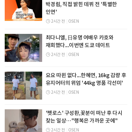
박경림, 직접 밝힌 데뷔 전 '특별한
인연'
2시간 전
|
OSEN
최다니엘, 日유명 여배우 카호와
재회했다...이번엔 도쿄 데이트
2시간 전
|
OSEN
요요 따윈 없다...한혜연, 16kg 감량 후
유지어터의 위엄 '44kg 명품 각선미'
2시간 전
|
OSEN
'펫로스' 구성환,꽃분이 떠난 후 다시
찾는 일상…"행복은 가까운 곳에"
2시간 전
|
OSEN