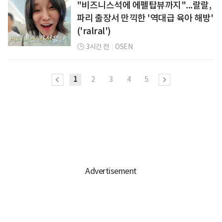
"비즈니스석에 에펠탑뷰까지"...랄랄,
파리 출장서 만끽한 '역대급 육아 해방'
('ralral')
3시간 전
|
OSEN
1
2
3
4
5