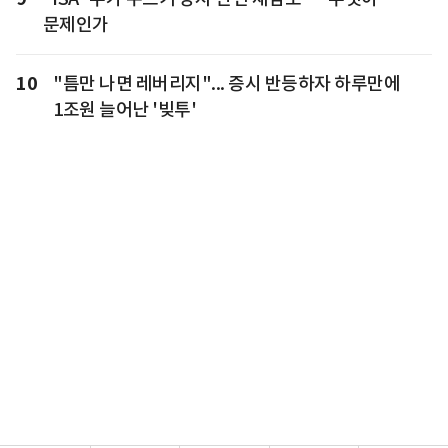
문제인가
10
"틈만 나면 레버리지"... 증시 반등하자 하루만에
1조원 늘어난 '빚투'