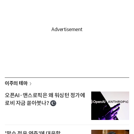
이주의 테마
오픈AI·앤스로픽은 왜 워싱턴 정가에
로비 자금 쏟아붓나?
'말수 적은 연준'에 대응할