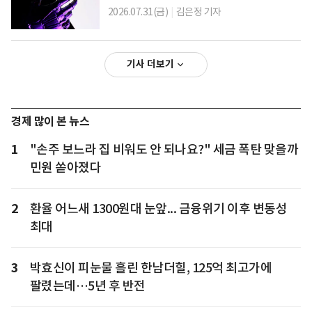
2026.07.31(금)
|
김은정 기자
기사 더보기
경제 많이 본 뉴스
1
"손주 보느라 집 비워도 안 되나요?" 세금 폭탄 맞을까
민원 쏟아졌다
2
환율 어느새 1300원대 눈앞... 금융위기 이후 변동성
최대
3
박효신이 피눈물 흘린 한남더힐, 125억 최고가에
팔렸는데…5년 후 반전