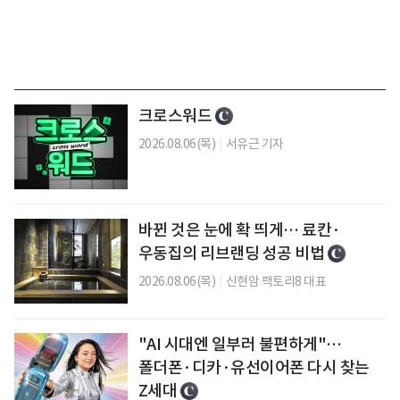
크로스워드
2026.08.06(목)
|
서유근 기자
바뀐 것은 눈에 확 띄게… 료칸·
우동집의 리브랜딩 성공 비법
2026.08.06(목)
|
신현암 팩토리8 대표
"AI 시대엔 일부러 불편하게"…
폴더폰·디카·유선이어폰 다시 찾는
Z세대