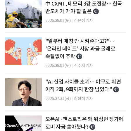
中 CXMT, 메모리 3강 도전장⋯ 한국
반도체가 가야 할 길은
2026.08.01(토)
|
김은정 기자
"일부러 매칭 안 시켜준다고?"…
'온라인 데이트' 시장 과금 굴레로
속절없이 추락
2026.08.01(토)
|
신수지 기자
"AI 산업 사이클 초기… 야구로 치면
아직 2회, 9회까지 한참 남았다"
2026.07.31(금)
|
최형석 기자
오픈AI·앤스로픽은 왜 워싱턴 정가에
로비 자금 쏟아붓나?