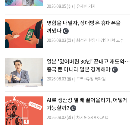
2026.08.05(수)
|
유재인 기자
명함을 내밀자, 상대방은 휴대폰을
꺼냈다
2026.08.03(월)
|
최성진 한양대 경영대학 교수
일본 '잃어버린 30년' 끝내고 재도약⋯
중국 뿐 아니라 일본 경계해야
2026.08.03(월)
|
도쿄=류정 특파원
AI로 생산성 열 배 끌어올리기, 어떻게
가능할까?
2026.08.02(일)
|
차지원 SK AX CAIO