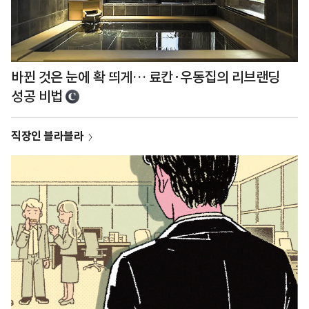
바뀐 것은 눈에 확 띄게… 료칸·우동집의 리브랜딩
성공 비법
직장인 블라블라