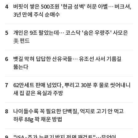
4
버핏이 쌓은 500조원 '현금 성벽' 허문 아벨… 버크셔,
3년 만에 주식 순매수
5
개인은 9조 팔았는데… 코스닥 '숨은 우량주' 사모은
美 펀드
6
뱃길 막혀 답답한 산유국들… 유조선 사서 기름길
뚫는다
7
62만세트 판매 넘었다, 뿌리고 30분 후 물로 씻어내니
새 집 같은 욕실과 주방
8
나이들수록 꼭 필요한 단백질, 억지로 고기 안 먹고
하루 88g 꽉 채운 방법
9
"ISA·주가 누르기 방지 전면 재검토"…무엇이