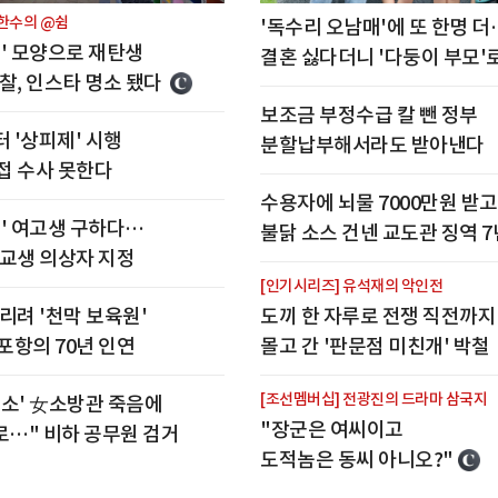
김한수의 @쉼
'독수리 오남매'에 또 한명 더
' 모양으로 재탄생
결혼 싫다더니 '다둥이 부모'
찰, 인스타 명소 됐다
보조금 부정수급 칼 뺀 정부
터 '상피제' 시행
분할납부해서라도 받아낸다
접 수사 못한다
수용자에 뇌물 7000만원 받고
' 여고생 구하다…
불닭 소스 건넨 교도관 징역 7
고교생 의상자 지정
[인기시리즈] 유석재의 악인전
리려 '천막 보육원'
도끼 한 자루로 전쟁 직전까지
포항의 70년 인연
몰고 간 '판문점 미친개' 박철
[조선멤버십] 전광진의 드라마 삼국지
호소' 女소방관 죽음에
"장군은 여씨이고
로…" 비하 공무원 검거
도적놈은 동씨 아니오?"