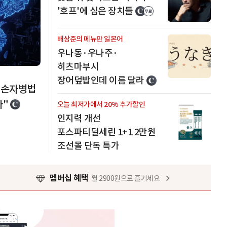
'호프'에 심은 장치들
배상준의 메뉴판 일본어
우나동·우나주·
히츠마부시
장어덮밥인데 이름 달라
의 손자병법
다"
오늘 최저가에서 20% 추가할인
인지력 개선
포스파티딜세린 1+1 2만원
조선몰 단독 특가
멤버십 혜택
월 2900원으로 즐기세요