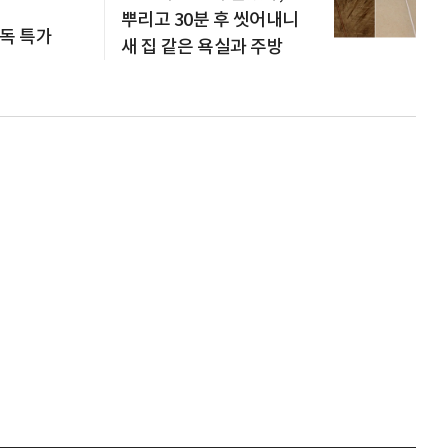
뿌리고 30분 후 씻어내니
단독 특가
새 집 같은 욕실과 주방