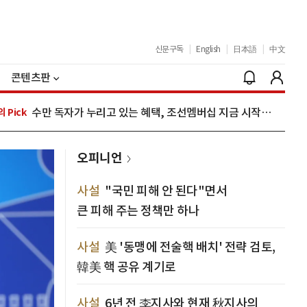
신문구독
|
English
|
日本語
|
中文
콘텐츠판
수만 독자가 누리고 있는 혜택, 조선멤버십 지금 시작하세요
 Pick
오피니언
사설
"국민 피해 안 된다"면서
큰 피해 주는 정책만 하나
사설
美 '동맹에 전술핵 배치' 전략 검토,
韓美 핵 공유 계기로
사설
6년 전 李지사와 현재 秋지사의