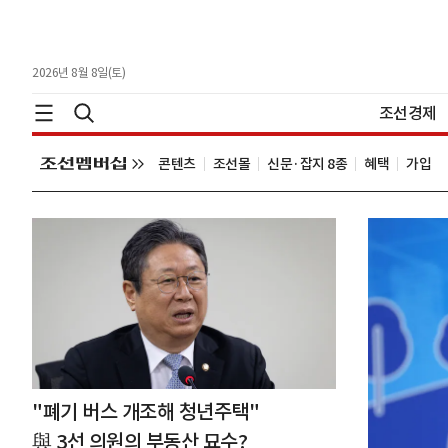
2026년 8월 8일(토)
조선경제
콘텐츠
조선몰
신문·잡지
8종
혜택
가입
"폐기 버스 개조해 청년주택"
與 3선 의원의 부동산 묘수?