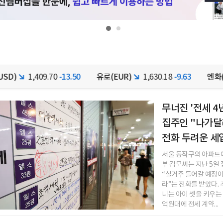
409.70
-13.50
유로(EUR)
1,630.18
-9.63
엔화(JPY)
89
무너진 '전세 4
집주인 "나가달
전화 두려운 세
서울 동작구의 아파트에
부 김모씨는 지난 5일
“실거주 들어갈 예정이
라”는 전화를 받았다. 
니는 아이 셋을 키우는 
억원대에 전세 계약...