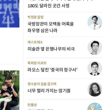
180도 달라진 곳간 사정
박정훈 칼럼
국방장관이 모택동 어록을
좌우명 삼은 나라
에스프레소
미술관 옆 은행나무의 비극
특파원 리포트
라오스 덮친 '중국의 청구서'
정수윤의 길을 걸으며
너무 멀리 가지는 않기를
만물상