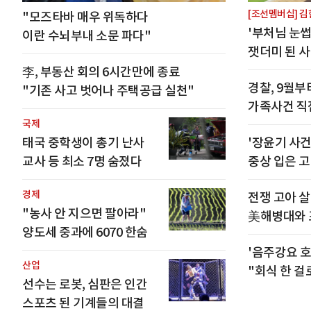
[조선멤버십] 
"모즈타바 매우 위독하다
'부처님 눈썹
이란 수뇌부내 소문 파다"
잿더미 된 사
李, 부동산 회의 6시간만에 종료
경찰, 9월부
"기존 사고 벗어나 주택공급 실천"
가족사건 직
국제
태국 중학생이 총기 난사
'장윤기 사건
교사 등 최소 7명 숨졌다
중상 입은 
경제
전쟁 고아 살
"농사 안 지으면 팔아라"
美해병대와 
양도세 중과에 6070 한숨
'음주강요 
산업
"회식 한 걸
선수는 로봇, 심판은 인간
스포츠 된 기계들의 대결