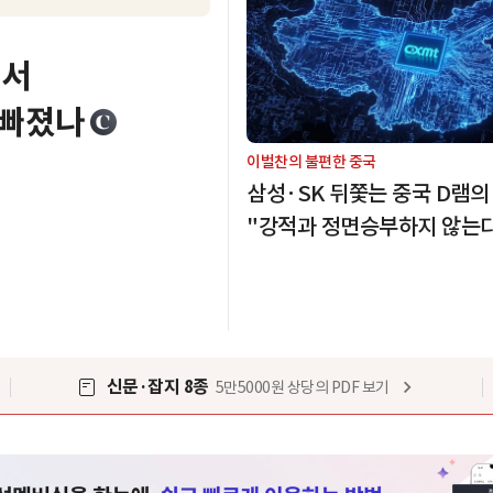
구서
 빠졌나
이벌찬의 불편한 중국
삼성·SK 뒤쫓는 중국 D램
"강적과 정면승부하지 않는
신문·잡지 8종
5만5000원 상당의 PDF 보기