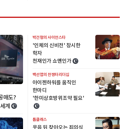
박건형의 사이언스타
'인체의 신비전' 창시한
학자
천재인가 쇼맨인가
백선엽의 전쟁터리더십
아이젠하워를 움직인
한마디
공매도?
'한미상호방위조약 필요'
 세계
톱클래스
웃음 뒤 찾아오는 죄의식