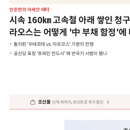
안준현의 아세안 레터
시속 160㎞ 고속철 아래 쌓인 청
라오스는 어떻게 '中 부채 함정'에
필리핀 '두테르테 vs. 마르코스' 가문의 전쟁
공산당 표창 '호찌민 전도사' 왜 반국가 사범이 됐나
조선몰
단독 최저가, 포인트로 추가 할인