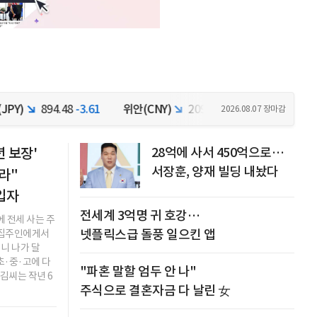
4.48
-3.61
위안(CNY)
209.05
-1.84
코스피
6,258.77
-
2026.08.07 장마감
년 보장'
28억에 사서 450억으로…
서장훈, 양재 빌딩 내놨다
라"
입자
전세계 3억명 귀 호강…
 전세 사는 주
넷플릭스급 돌풍 일으킨 앱
 집주인에게서
니 나가 달
초·중·고에 다
"파혼 말할 엄두 안 나"
김씨는 작년 6
주식으로 결혼자금 다 날린 女