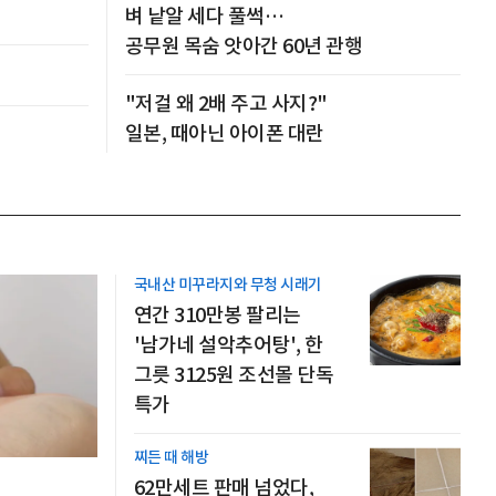
벼 낱알 세다 풀썩…
공무원 목숨 앗아간 60년 관행
"저걸 왜 2배 주고 사지?"
일본, 때아닌 아이폰 대란
국내산 미꾸라지와 무청 시래기
연간 310만봉 팔리는
'남가네 설악추어탕', 한
그릇 3125원 조선몰 단독
특가
찌든 때 해방
62만세트 판매 넘었다,