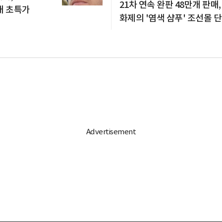
21차 연속 완판 48만개 판매,
대 초특가
화제의 '염색 샴푸' 조선몰 