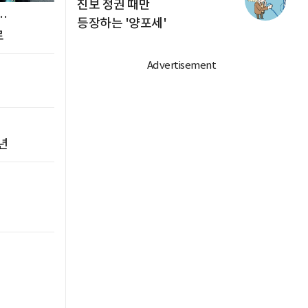
진보 정권 때만
…
등장하는 '양포세'
로
년