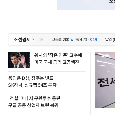
조선경제
798.81
-2.86
코스피200
974.73
-8.19
달러(USD)
1,
워시의 '작은 연준' 고수에
미국 국채 금리 고공행진
용인은 D램, 청주는 낸드
SK하닉, 신규팹 54조 투자
'전설' 떠나자 구원투수 등판
구글 공동 창업자 브린 복귀