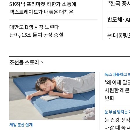
"한국 증
SK하닉 프리마켓 하한가 소동에
넥스트레이드가 내놓은 대책은
반도체·A
대만도 D램 시장 노린다
난야, 15조 들여 공장 증설
李대통령도
조선몰 스토리
독소 배출하고 
'왜 이제 알
시원한 레몬
변화
눈 부심 방지는
눈 건강 생
체압 분산 설계
나갈 때 꼭 