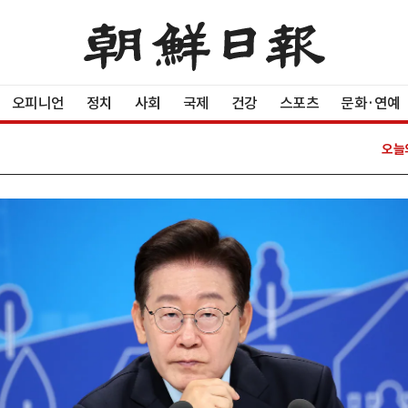
오피니언
정치
사회
국제
건강
스포츠
문화·연예
오늘의