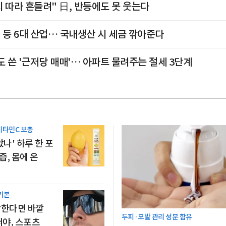
시 따라 흔들려" 日, 반등에도 못 웃는다
I 등 6대 산업… 국내생산 시 세금 깎아준다
 쓴 '근저당 매매'… 아파트 물려주는 절세 3단계
비타민C 보충
았나' 하루 한 포
즙, 몸에 온
 기본
각한다면 바깥
두피·모발 관리 성분 함유
써야, 스포츠