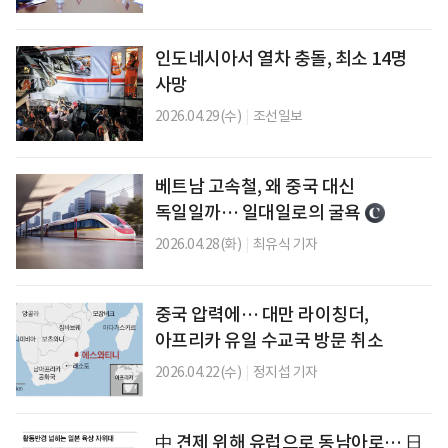
인도네시아서 열차 충돌, 최소 14명
사망
2026.04.29(수)
|
조선일보
베트남 고속철, 왜 중국 대신
독일일까… 일대일로의 굴욕
2026.04.28(화)
|
최유식 기자
중국 압력에… 대만 라이칭더,
아프리카 유일 수교국 방문 취소
2026.04.22(수)
|
정지섭 기자
中 견제 위해 유럽으로 동남아로… 日