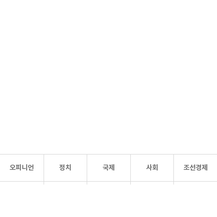
오피니언
정치
국제
사회
조선경제
문화·
조선
스포츠
건강
조선몰
연예
리더스