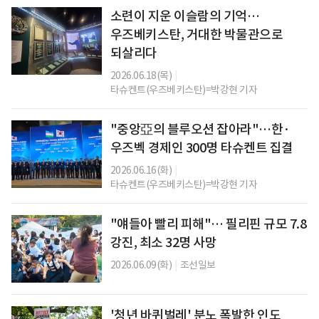
소련이 지운 이슬람의 기억…
우즈베키스탄, 거대한 박물관으로
되살리다
2026.06.18(목)
|
타슈켄트(우즈베키스탄)=박강현 기자
"중앙亞의 블루오션 잡아라"…한·
우즈벡 경제인 300명 타슈켄트 집결
2026.06.16(화)
|
타슈켄트(우즈베키스탄)=박강현 기자
"얘들아 빨리 피해"… 필리핀 규모 7.8
강진, 최소 32명 사망
2026.06.09(화)
|
조선일보
'청년 바퀴벌레' 분노 폭발한 인도