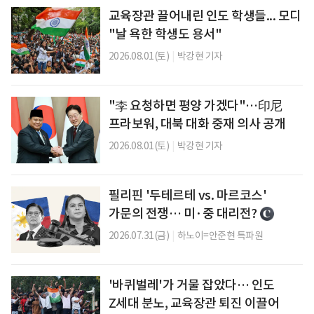
교육장관 끌어내린 인도 학생들... 모디
"날 욕한 학생도 용서"
2026.08.01(토)
|
박강현 기자
"李 요청하면 평양 가겠다"…印尼
프라보워, 대북 대화 중재 의사 공개
2026.08.01(토)
|
박강현 기자
필리핀 '두테르테 vs. 마르코스'
가문의 전쟁… 미·중 대리전?
2026.07.31(금)
|
하노이=안준현 특파원
'바퀴벌레'가 거물 잡았다… 인도
Z세대 분노, 교육장관 퇴진 이끌어