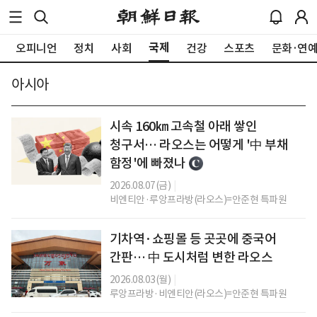
국제
오피니언
정치
사회
건강
스포츠
문화·연
아시아
시속 160㎞ 고속철 아래 쌓인
청구서… 라오스는 어떻게 '中 부채
함정'에 빠졌나
2026.08.07(금)
|
비엔티안·루앙프라방(라오스)=안준현 특파원
기차역·쇼핑몰 등 곳곳에 중국어
간판… 中 도시처럼 변한 라오스
2026.08.03(월)
|
루앙프라방·비엔티안(라오스)=안준현 특파원