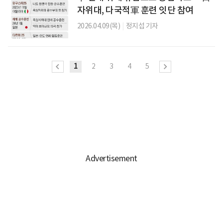
자위대, 다국적軍 훈련 잇단 참여
2026.04.09(목)
|
정지섭 기자
1
2
3
4
5