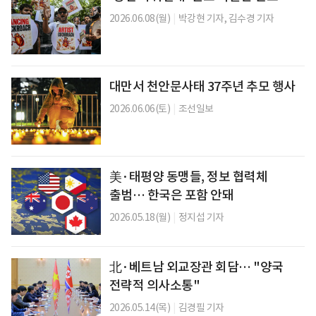
2026.06.08(월)
|
박강현 기자,
김수경 기자
대만서 천안문사태 37주년 추모 행사
2026.06.06(토)
|
조선일보
美·태평양 동맹들, 정보 협력체
출범… 한국은 포함 안돼
2026.05.18(월)
|
정지섭 기자
北·베트남 외교장관 회담… "양국
전략적 의사소통"
2026.05.14(목)
|
김경필 기자