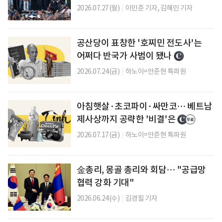
2026.07.27(월)
|
이민준 기자,
김혜민 기자
공산당이 표창한 '호찌민 전도사'는
어쩌다 반국가 사범이 됐나
2026.07.24(금)
|
하노이=안준현 특파원
아침햇살·초코파이·싸만코… 베트남
제사상까지 공략한 '비결'은
2026.07.17(금)
|
하노이=안준현 특파원
金총리, 몽골 총리와 회담… "공급망
협력 강화 기대"
2026.06.24(수)
|
김경필 기자