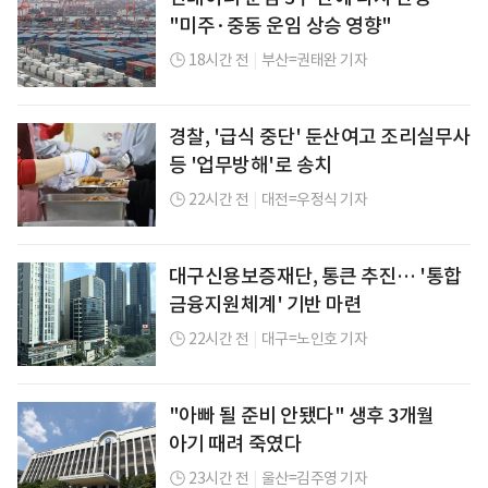
"미주·중동 운임 상승 영향"
18시간 전
|
부산=권태완 기자
경찰, '급식 중단' 둔산여고 조리실무사
등 '업무방해'로 송치
22시간 전
|
대전=우정식 기자
대구신용보증재단, 통큰 추진… '통합
금융지원체계' 기반 마련
22시간 전
|
대구=노인호 기자
"아빠 될 준비 안됐다" 생후 3개월
아기 때려 죽였다
23시간 전
|
울산=김주영 기자