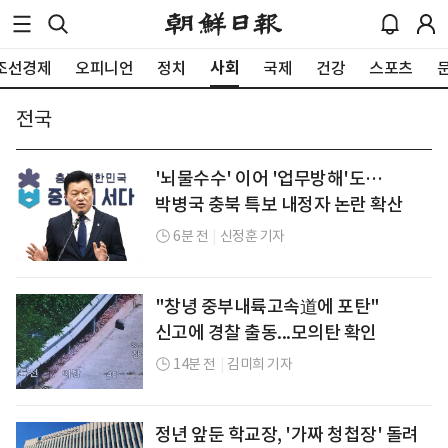
사회
조선경제
오피니언
정치
국제
건강
스포츠
전국
'뇌물수수' 이어 '업무방해'도…
박병국 충북 특보 내정자 논란 확산
6분 전
|
신정훈 기자
"창녕 중부내륙고속道에 포탄"
신고에 경찰 출동...모의탄 확인
14분 전
|
김미희 기자
정년 앞둔 학교장, '가짜 청첩장' 돌려