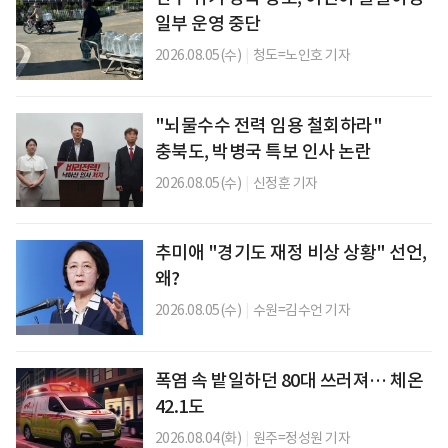
일부 운영 중단
2026.08.05(수)
|
청도=노인호 기자
"뇌물수수 전력 임용 철회하라"
충북도, 박병국 특보 인사 논란
2026.08.05(수)
|
신정훈 기자
추미애 "경기도 재정 비상 상황" 선언,
왜?
2026.08.05(수)
|
수원=김수언 기자
폭염 속 밭일하던 80대 쓰러져… 체온
42.1도
2026.08.04(화)
|
원주=정성원 기자