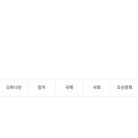
오피니언
정치
국제
사회
조선경제
문화·
조선
스포츠
건강
조선몰
연예
리더스
조선일보 공식 SNS