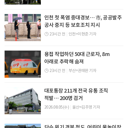
인천 첫 폭염 중대경보… 市, 공공발주
공사 중지 등 보호조치 지시
23시간 전
|
인천=이현준 기자
용접 작업하던 50대 근로자, 8m
아래로 추락해 숨져
23시간 전
|
부산=권태완 기자
대포통장 211개 전국 유통 조직
적발… 200명 검거
2026.08.05(수)
|
울산=김주영 기자
단수 위기 경북 청도, 어린이 물놀이장