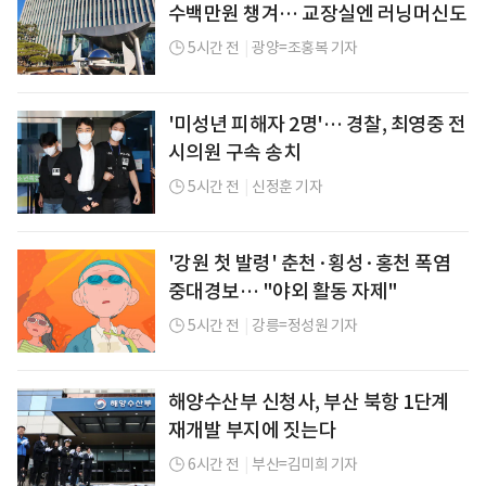
수백만원 챙겨… 교장실엔 러닝머신도
5시간 전
|
광양=조홍복 기자
'미성년 피해자 2명'… 경찰, 최영중 전
시의원 구속 송치
5시간 전
|
신정훈 기자
'강원 첫 발령' 춘천·횡성·홍천 폭염
중대경보… "야외 활동 자제"
5시간 전
|
강릉=정성원 기자
해양수산부 신청사, 부산 북항 1단계
재개발 부지에 짓는다
6시간 전
|
부산=김미희 기자