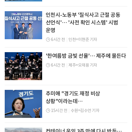
인천시-노동부 '질식사고 근절 공동
선언식'… '사전 확인 시스템' 시범
운영
6시간 전
|
인천=이현준 기자
'한여름밤 금빛 선율'… 제주에 물든다
6시간 전
|
제주=오재용 기자
추미애 "경기도 재정 비상
상황"이라는데…
15시간 전
|
수원=김수언 기자
컨테이너 운임 3주 만에 다시 반등…