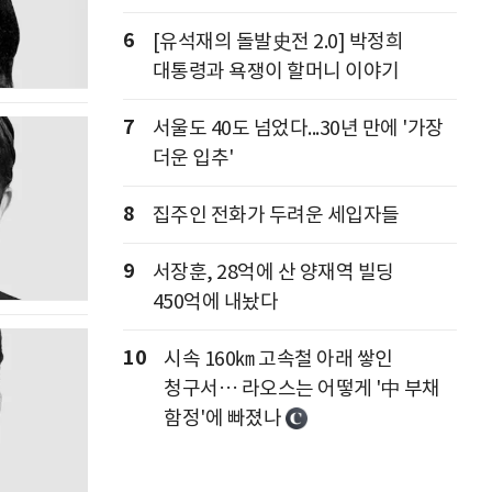
6
[유석재의 돌발史전 2.0] 박정희
대통령과 욕쟁이 할머니 이야기
7
서울도 40도 넘었다...30년 만에 '가장
더운 입추'
8
집주인 전화가 두려운 세입자들
9
서장훈, 28억에 산 양재역 빌딩
450억에 내놨다
10
시속 160㎞ 고속철 아래 쌓인
청구서… 라오스는 어떻게 '中 부채
함정'에 빠졌나