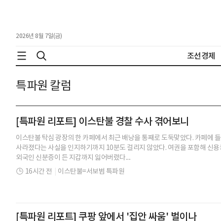
2026년 8월 7일(금)
조선경제
특파원 칼럼
[특파원 리포트] 이스탄불 경찰 수사 겪어보니
이스탄불 탁심 광장의 한 카페에서 최근 배낭을 통째로 도둑맞았다. 카페에 들
사라졌다는 사실을 인지하기까지 10분도 걸리지 않았다. 여권을 포함해 신용
외국인 신분증이 든 지갑까지 잃어버렸다....
16시간 전
|
이스탄불=서보범 특파원
[특파원 리포트] 쿠팡 앞에서 '집안 싸움' 벌이나