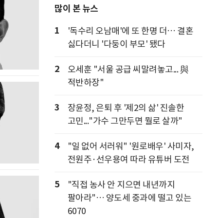
많이 본 뉴스
1
'독수리 오남매'에 또 한명 더… 결혼
싫다더니 '다둥이 부모' 됐다
2
오세훈 "서울 공급 씨말려놓고... 與
적반하장"
3
장윤정, 은퇴 후 '제2의 삶' 진솔한
고민..."가수 그만두면 뭘로 살까"
4
"일 없어 서러워" '원로배우' 사미자,
전원주·선우용여 따라 유튜버 도전
5
"직접 농사 안 지으면 내년까지
팔아라"… 양도세 중과에 떨고 있는
6070