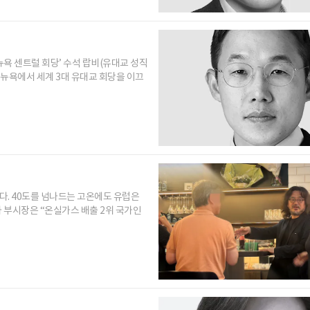
뉴욕 센트럴 회당’ 수석 랍비(유대교 성직
 뉴욕에서 세계 3대 유대교 회당을 이끄
다. 40도를 넘나드는 고온에도 유럽은
파 부시장은 “온실가스 배출 2위 국가인