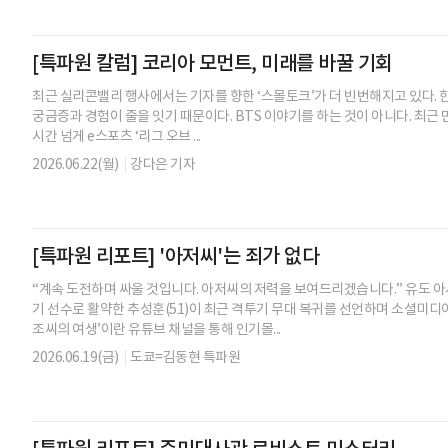
[특파원 칼럼] 코리아 모먼트, 미래를 바꿀 기회
최근 실리콘밸리 행사에서는 기자를 향한 ‘스몰토크’가 더 빈번해지고 있다. 
궁금증과 경험이 줄을 잇기 때문이다. BTS 이야기를 하는 것이 아니다. 최근 
시간 넘게 e스포츠 ‘리그 오브 ...
2026.06.22(월)
|
강다은 기자
[특파원 리포트] '아저씨'는 죄가 없다
“계속 도전하며 싸울 것입니다. 아저씨의 저력을 보여드리겠습니다.” 유도
기 선수로 활약한 추성훈(51)이 최근 격투기 무대 복귀를 선언하며 소셜미디어에
조씨의 여생’이란 유튜브 채널을 통해 인기몰...
2026.06.19(금)
|
도쿄=김동현 특파원