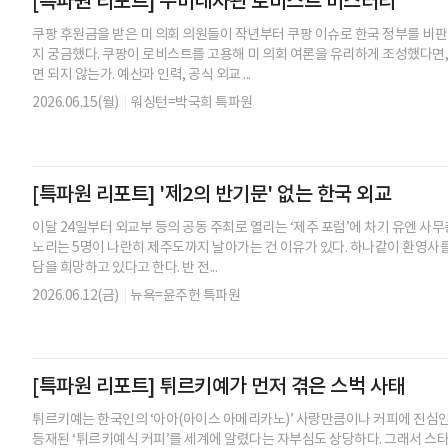
[특파원 리포트] 주미대사관 로비스트 미스터리
쿠팡 후원금을 받은 미 의회 의원들이 작년부터 쿠팡 이슈로 한국 정부를 비판
지 궁금했다. 쿠팡이 로비스트를 고용해 미 의회 여론을 유리하게 조성했다면
면 되지 않는가. 예산과 인력, 공식 외교 ...
2026.06.15(월)
|
워싱턴=박국희 특파원
[특파원 리포트] '제2의 반기문' 없는 한국 외교
이달 24일부터 외교부 등의 공동 주최로 열리는 ‘제주 포럼’에 차기 유엔 사무
노리는 5명이 나란히 제주도까지 날아가는 건 이유가 있다. 하나같이 환영사를
담을 희망하고 있다고 한다. 반 전...
2026.06.12(금)
|
뉴욕=윤주헌 특파원
[특파원 리포트] 튀르키예가 먼저 겪은 스벅 사태
튀르키예는 한국인의 ‘아아(아이스 아메리카노)’ 사랑만큼이나 커피에 진심
등재된 ‘튀르키예식 커피’를 세계에 알렸다는 자부심도 상당하다. 그래서 스타