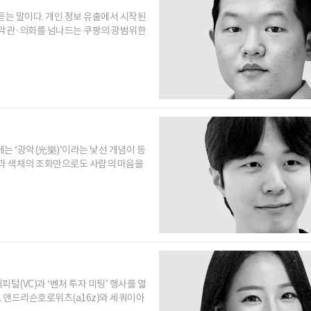
 듣는 말이다. 개인 정보 유출에서 시작된
 백악관·의회를 넘나드는 쿠팡의 광범위한
에는 ‘광악(光樂)’이라는 낯선 개념이 등
멸과 색채의 조화만으로도 사람의 마음을
털(VC)과 ‘벤처 투자 미팅’ 행사를 열
. 앤드리슨호로위츠(a16z)와 세쿼이아