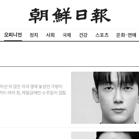
오피니언
정치
사회
국제
건강
스포츠
문화·연예
어선 뒤 앉은 자리 옆에 놓았던 가방이
카드 여러 장, 재발급에만 수주일이 걸릴