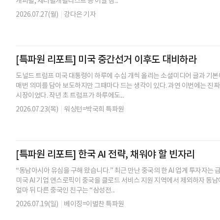
캐피털, 제너럴캐털리스트 등 이날 참...
2026.07.27(월)
|
강다은 기자
[특파원 리포트] 미국 중간선거 이후도 대비하라
도널드 트럼프 미국 대통령이 하루에 수십 개씩 올리는 소셜미디어 글과 기본
매번 의미를 담아 보도하지만 그때마다 드는 생각이 있다. 과연 이번에는 진짜일
시장이었다. 작년 초 트럼프가 하루에도...
2026.07.23(목)
|
워싱턴=박국희 특파원
[특파원 리포트] 한국 AI 전략, 채워야 할 빈자리
“동남아시아 유심을 구해 왔습니다.” 최근 만난 중국의 한 AI 업계 투자자는
미국 AI 기업 앤스로픽이 중국을 클로드 서비스 지원 지역에서 제외하자 동
얼마 뒤 다른 중국인 친구는 “삼성전...
2026.07.19(일)
|
베이징=이벌찬 특파원