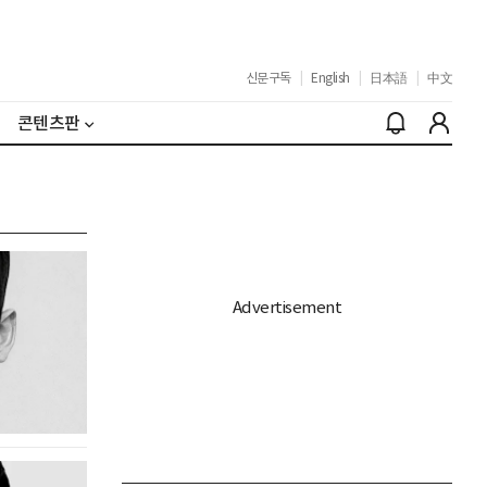
신문구독
|
English
|
日本語
|
中文
콘텐츠판