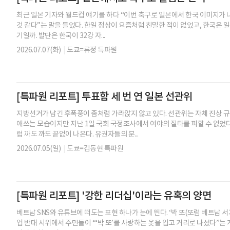
최근 일본 기자와 월드컵 얘기를 하다 “이번 축구로 일본에서 한국 이미지가 나
것 같다”는 말을 들었다. 한일 정상이 요즘처럼 친밀한 적이 없었고, 한국은 
기일까. 발단은 한국이 32강 자...
2026.07.07(화)
|
도쿄=류정 특파원
[특파원 리포트] 투표함 세 번 연 일본 선관위
지방선거가 남긴 후폭풍이 좀처럼 가라앉지 않고 있다. 선관위는 자체 진상 
애쓰는 모습이지만 지난 1일 국회 국정조사에서 여야의 질타를 피할 수 없었다
럼 까도 까도 끝없이 나온다. 유권자들의 분...
2026.07.05(일)
|
도쿄=김동현 특파원
[특파원 리포트] '강한 리더십'이라는 유혹의 양면
베트남 SNS와 유튜브에 떠도는 표현 하나가 눈에 띈다. ‘박 또(또럼 베트남 서
업 반대 시위에서 주민들이 “‘박 또’를 사랑하는 옷을 입고 거리로 나섰다”