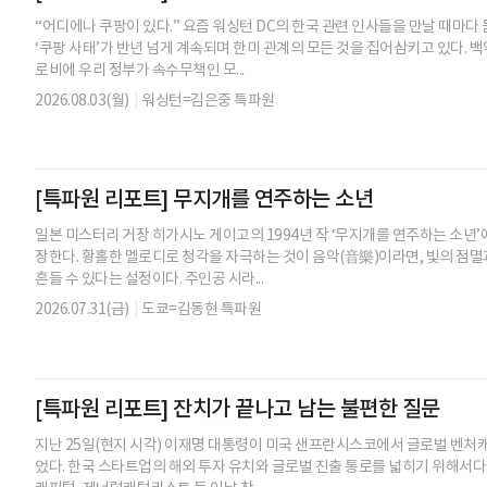
“어디에나 쿠팡이 있다.” 요즘 워싱턴 DC의 한국 관련 인사들을 만날 때마다
‘쿠팡 사태’가 반년 넘게 계속되며 한미 관계의 모든 것을 집어삼키고 있다.
로비에 우리 정부가 속수무책인 모...
2026.08.03(월)
|
워싱턴=김은중 특파원
[특파원 리포트] 무지개를 연주하는 소년
일본 미스터리 거장 히가시노 게이고의 1994년 작 ‘무지개를 연주하는 소년’
장한다. 황홀한 멜로디로 청각을 자극하는 것이 음악(音樂)이라면, 빛의 점
흔들 수 있다는 설정이다. 주인공 시라...
2026.07.31(금)
|
도쿄=김동현 특파원
[특파원 리포트] 잔치가 끝나고 남는 불편한 질문
지난 25일(현지 시각) 이재명 대통령이 미국 샌프란시스코에서 글로벌 벤처캐피
었다. 한국 스타트업의 해외 투자 유치와 글로벌 진출 통로를 넓히기 위해서다