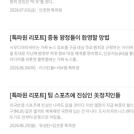
정작 호칭은 ‘박 또’를 썼다...
2026.07.03(금)
|
안준현 특파원
[특파원 리포트] 중동 왕정들이 환영할 망법
사우디아라비아는 가짜 뉴스 유포를 구금 대상 주요 범죄로 규정하는 ‘사이버 
을 토대로 지난해 범정부 허위 정보 대응 체계를 정비했고, 인공지능(AI)을 
미디어를 비롯한 플랫폼에는 가짜 뉴스를...
2026.06.30(화)
|
이스탄불=서보범 특파원
[특파원 리포트] 팀 스포츠에 진심인 美정치인들
미국만큼 스포츠에 진심인 나라도 없을 것이다. 이런 열정이 지금 북중미 월드컵
구(MLB) 같은 엘리트 체육에만 국한돼 있는 건 아니다. 도시의 피트니스센터는
뜨기도 전부터 운동으로 아침을...
2026.06.29(월)
|
워싱턴=김은중 특파원