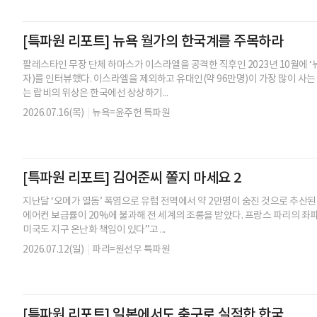
[특파원 리포트] 뉴욕 월가의 한국계를 주목하라
팔레스타인 무장 단체 하마스가 이스라엘을 공격한 직후인 2023년 10월에 ‘
자)를 인터뷰했다. 이스라엘을 제외하고 유대인(약 96만명)이 가장 많이 사는
는 랍비의 위상은 한국에선 상상하기...
2026.07.16(목)
|
뉴욕=윤주헌 특파원
[특파원 리포트] 김어준씨 쫄지 마세요 2
지난달 ‘오메가 열돔’ 폭염으로 유럽 전역에서 약 2만명이 숨진 것으로 추산된
에어컨 보급률이 20%에 불과해 전 세계의 조롱을 받았다. 프랑스 파리의 좌
미국도 지구 온난화 책임이 있다”고 ...
2026.07.12(일)
|
파리=원선우 특파원
[특파원 리포트] 일본에서도 축구로 실점한 한국