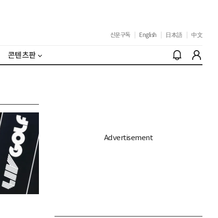
신문구독
|
English
|
日本語
|
中文
콘텐츠판