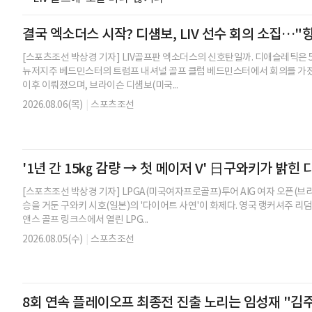
결국 엑소더스 시작? 디섐보, LIV 선수 회의 소집…"
[스포츠조선 박상경 기자] LIV골프판 엑소더스의 신호탄일까. 디애슬레틱은 5
뉴저지주 베드민스터의 트럼프 내셔널 골프 클럽 베드민스터에서 회의를 가졌다
이후 이뤄졌으며, 브라이슨 디섐보(미국...
2026.08.06(목)
|
스포츠조선
'1년 간 15㎏ 감량 → 첫 메이저 V' 日구와키가 밝힌
[스포츠조선 박상경 기자] LPGA(미국여자프로골프)투어 AIG 여자 오픈(브
승을 거둔 구와키 시호(일본)의 '다이어트 사연'이 화제다. 영국 랭커셔주 리
앤스 골프 링크스에서 열린 LPG...
2026.08.05(수)
|
스포츠조선
8회 연속 플레이오프 최종전 진출 노리는 임성재 "김