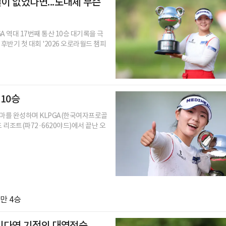
실이 없었다면...도대체 무슨
A 역대 17번째 통산 10승 대기록을 극
반기 첫 대회 '2026 오로라월드 챔피
10승
라마를 완성하며 KLPGA(한국여자프로골
 리조트(파72·6620야드)에서 끝난 오
만 4승
.이다연 기적의 대역전승,