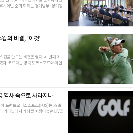
졌다. 이번 순회 회의는 경기남부·경기동
윙의 비결, '이것'
스윙을 만드는 비결은 뭘까. 세 번째 메
했다. 코르다는 영국 토크스포트와의 인
결국 역사 속으로 사라지나
매체 프런트오피스스포츠(FOS)는 29일
더 카디널에서 개최될 예정이었던 LIV골