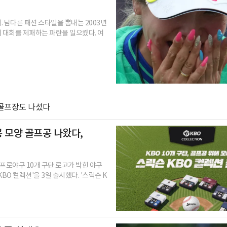
. 남다른 패션 스타일을 뽐내는 2003년
저 대회를 제패하는 파란을 일으켰다. 여
 골프장도 나섰다
공 모양 골프공 나왔다,
로야구 10개 구단 로고가 박힌 야구
BO 컬렉션'을 3일 출시했다. '스릭슨 K