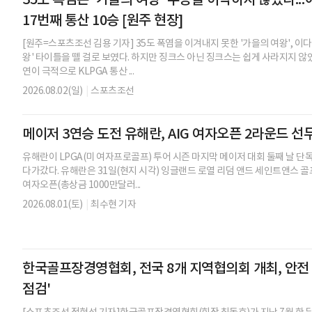
17번째 통산 10승 [원주 현장]
[원주=스포츠조선 김용 기자] 35도 폭염을 이겨내지 못한 '가을의 여왕', 이
왕' 타이틀을 뗄 걸로 보였다. 하지만 징크스 아닌 징크스는 쉽게 사라지지 않
연이 극적으로 KLPGA 통산 ...
2026.08.02(일)
|
스포츠조선
메이저 3연승 도전 유해란, AIG 여자오픈 2라운드 선
유해란이 LPGA(미 여자프로골프) 투어 시즌 마지막 메이저 대회 둘째 날 단
다가갔다. 유해란은 31일(현지 시각) 잉글랜드 로열 리덤 앤드 세인트앤스 골프
여자오픈(총상금 1000만달러...
2026.08.01(토)
|
최수현 기자
한국골프장경영협회, 전국 8개 지역협의회 개최, 안전
점검'
[스포츠조선 정현석 기자]한국골프장경영협회(회장 최동호)가 지난 7월 한 