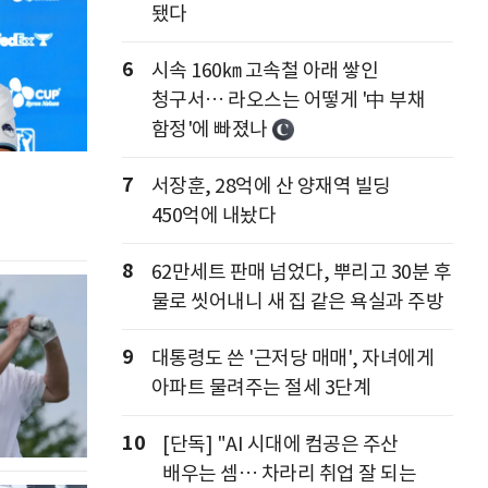
됐다
6
시속 160㎞ 고속철 아래 쌓인
청구서… 라오스는 어떻게 '中 부채
함정'에 빠졌나
7
서장훈, 28억에 산 양재역 빌딩
450억에 내놨다
8
62만세트 판매 넘었다, 뿌리고 30분 후
물로 씻어내니 새 집 같은 욕실과 주방
9
대통령도 쓴 '근저당 매매', 자녀에게
아파트 물려주는 절세 3단계
10
[단독] "AI 시대에 컴공은 주산
배우는 셈… 차라리 취업 잘 되는