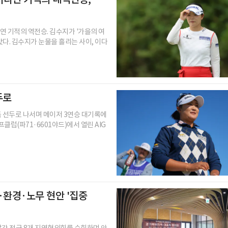
다연 기적의 역전승. 김수지가 '가을의 여
았다. 김수지가 눈물을 흘리는 사이, 이다
두로
독 선두로 나서며 메이저 3연승 대기록에
클럽(파71·6601야드)에서 열린 AIG
·환경·노무 현안 '집중
달간 전국 8개 지역협의회를 순회하며 안