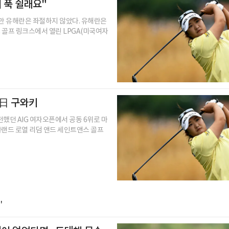
서 푹 쉴래요"
지만 유해란은 좌절하지 않았다. 유해란은
 골프 링크스에서 열린 LPGA(미국여자
 日 구와키
전했던 AIG 여자오픈에서 공동 6위로 마
잉글랜드 로열 리덤 앤드 세인트앤스 골프
'