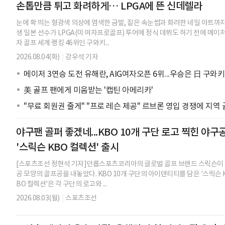
손톱만큼 튀고 화려하게… LPGA에 뜬 신데렐라
눈에 확 띄는 형광색 의상에 염색한 금발, 짙은 속눈썹과 화려한 네일 아트까지
생 일본 선수가 LPGA(미 여자프로골프) 투어에 정식 데뷔도 하기 전에 메이
자 골프 세계 랭킹 46위인 구와키...
2026.08.04(화)
|
강우석 기자
메이저 3연승 도전 유해란, AIG여자오픈 6위...우승은 日 구와키
美 골프 팬에게 미움받는 '캡틴 아메리카'
"무료 회원권 줄게" "프로 레슨 제공" 르브론 영입 경쟁에 지역
야구팬 골퍼 좋겠네...KBO 10개 구단 로고 찍힌 야구
'스릭슨 KBO 컬렉션' 출시
[스포츠조선 정현석 기자]던롭스포츠코리아의 글로벌 골프 브랜드 스릭슨이 프
공 모양의 골프공을 내놓았다. KBO 10개 구단의 아이덴티티를 담은 '스릭슨 K
BO 컬렉션'은 각 구단의 로고와 ...
2026.08.03(월)
|
스포츠조선