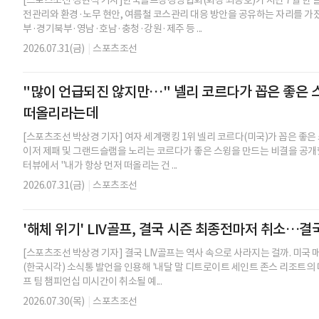
전관리와 환경·노무 현안, 여름철 코스관리 대응 방안을 공유하는 자리를 가
부·경기북부·영남·호남·충청·강원·제주 등 ...
2026.07.31(금)
|
스포츠조선
"많이 언급되진 않지만…" 넬리 코르다가 꼽은 좋은 스
떠올리라는데
[스포츠조선 박상경 기자] 여자 세계랭킹 1위 넬리 코르다(미국)가 꼽은 좋은 
이저 제패 및 그랜드슬램을 노리는 코르다가 좋은 스윙을 만드는 비결을 공개
터뷰에서 "내가 항상 먼저 떠올리는 건 ...
2026.07.31(금)
|
스포츠조선
'해체 위기' LIV골프, 결국 시즌 최종전마저 취소…
[스포츠조선 박상경 기자] 결국 LIV골프는 역사 속으로 사라지는 걸까. 미국 
(한국시각) 소식통 발언을 인용해 '내달 말 디트로이트 세인트 존스 리조트의 
프 팀 챔피언십 미시간이 취소될 예...
2026.07.30(목)
|
스포츠조선