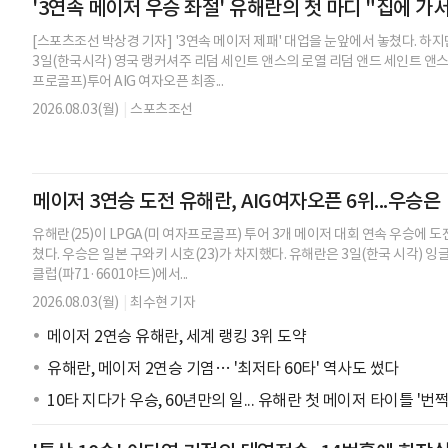
'3연속 메이저 우승 좌절' 유해란의 첫 마디 "집에 가
[스포츠조선 박상경 기자] '3연속 메이저 제패' 대업을 눈앞에서 놓쳤다. 하
3일(한국시각) 영국 랭커셔주 리덤 세인트 앤스의 로열 리덤 앤드 세인트 앤스
프로골프)투어 AIG 여자오픈 최종...
2026.08.03(월)
|
스포츠조선
메이저 3연승 도전 유해란, AIG여자오픈 6위...우승은
유해란(25)이 LPGA(미 여자프로골프) 투어 3개 메이저 대회 연속 우승에 도
쳤다. 우승은 일본 구와키 시호(23)가 차지했다. 유해란은 3일(한국 시각) 
클럽(파71·6601야드)에서...
2026.08.03(월)
|
최수현 기자
메이저 2연승 유해란, 세계 랭킹 3위 도약
유해란, 메이저 2연승 기염… '최저타 60타' 역사도 썼다
10타 지다가 우승, 60년만의 일... 유해란 첫 메이저 타이틀 '번쩍