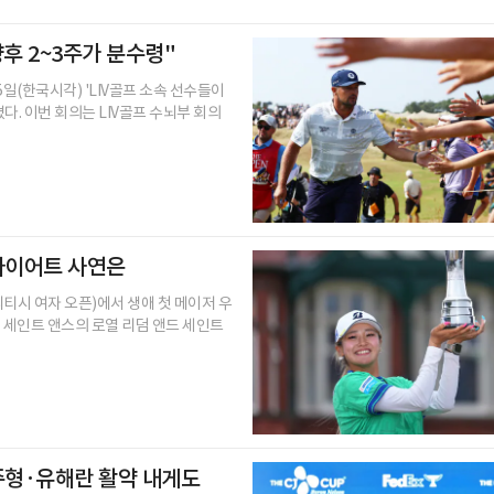
향후 2~3주가 분수령"
일(한국시각) 'LIV골프 소속 선수들이
. 이번 회의는 LIV골프 수뇌부 회의
 다이어트 사연은
리티시 여자 오픈)에서 생애 첫 메이저 우
덤 세인트 앤스의 로열 리덤 앤드 세인트
주형·유해란 활약 내게도