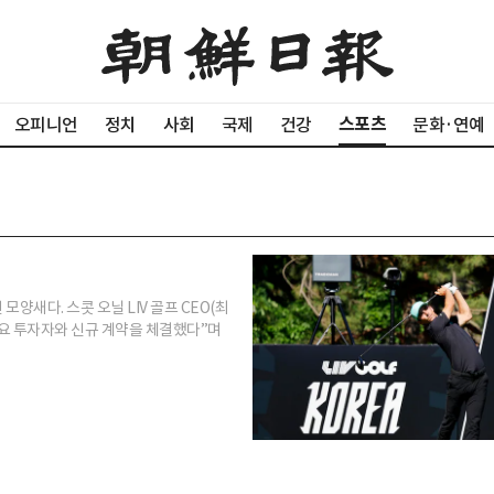
스포츠
오피니언
정치
사회
국제
건강
문화·연예
양새다. 스콧 오닐 LIV 골프 CEO(최
주요 투자자와 신규 계약을 체결했다”며