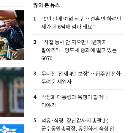
많이 본 뉴스
1
"9년 만에 여덟 식구… 결혼 안 하려던
제가 곧 6남매 엄마 돼요"
2
"직접 농사 안 지으면 내년까지
팔아라"… 양도세 중과에 떨고 있는
6070
3
무너진 '전세 4년 보장'… 집주인 전화
두려운 세입자
4
박정희 대통령과 욕쟁이 할머니
이야기
5
석유·식량·장난감까지 총괄 北
군수동원총국장, 유일하게 숙청 안