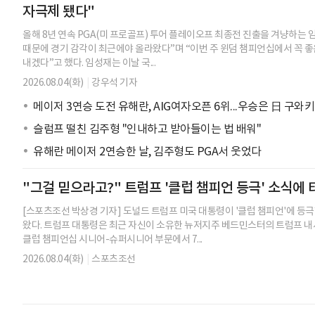
자극제 됐다"
올해 8년 연속 PGA(미 프로골프) 투어 플레이오프 최종전 진출을 겨냥하는 임성
때문에 경기 감각이 최근에야 올라왔다”며 “이번 주 윈덤 챔피언십에서 꼭 
내겠다”고 했다. 임성재는 이날 국...
2026.08.04(화)
|
강우석 기자
메이저 3연승 도전 유해란, AIG여자오픈 6위...우승은 日 구와키
슬럼프 떨친 김주형 "인내하고 받아들이는 법 배워"
유해란 메이저 2연승한 날, 김주형도 PGA서 웃었다
"그걸 믿으라고?" 트럼프 '클럽 챔피언 등극' 소식에
[스포츠조선 박상경 기자] 도널드 트럼프 미국 대통령이 '클럽 챔피언'에 등
왔다. 트럼프 대통령은 최근 자신이 소유한 뉴저지주 베드민스터의 트럼프 
클럽 챔피언십 시니어-슈퍼시니어 부문에서 7...
2026.08.04(화)
|
스포츠조선