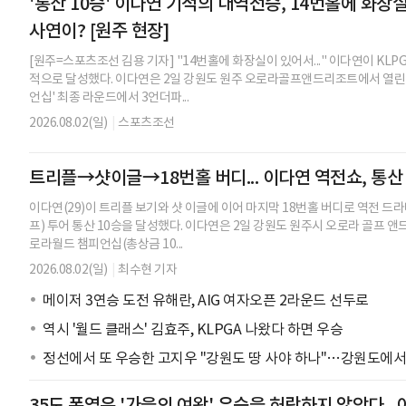
'통산 10승' 이다연 기적의 대역전승, 14번홀에 화장
사연이? [원주 현장]
[원주=스포츠조선 김용 기자] "14번홀에 화장실이 있어서..." 이다연이 KLPG
적으로 달성했다. 이다연은 2일 강원도 원주 오로라골프앤드리조트에서 열린 후
언십' 최종 라운드에서 3언더파...
2026.08.02(일)
|
스포츠조선
트리플→샷이글→18번홀 버디... 이다연 역전쇼, 통산 
이다연(29)이 트리플 보기와 샷 이글에 이어 마지막 18번홀 버디로 역전 드
프) 투어 통산 10승을 달성했다. 이다연은 2일 강원도 원주시 오로라 골프 앤드
로라월드 챔피언십(총상금 10...
2026.08.02(일)
|
최수현 기자
메이저 3연승 도전 유해란, AIG 여자오픈 2라운드 선두로
역시 '월드 클래스' 김효주, KLPGA 나왔다 하면 우승
정선에서 또 우승한 고지우 "강원도 땅 사야 하나"…강원도에서
35도 폭염은 '가을의 여왕' 우승을 허락하지 않았다..