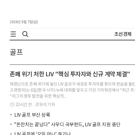
2026년 8월 7일(금)
조선경제
골프
존폐 위기 처한 LIV "핵심 투자자와 신규 계약 체결"
재정난으로 존폐 위기에 놓인 LIV 골프가 새로운 투자자를 찾으며 한숨을 돌린 모
고경영자)는 6일(한국 시각) 뉴욕 대회를 앞두고 가진 기자회견에서 “최근 
“리그의 향후 발전을 위한 핵심적...
22시간 전
|
강우석 기자
LIV 골프 부산 상륙
"돈잔치는 끝났다" 사우디 국부펀드, LIV 골프 지원 중단
LIV 골프에 '오일 머니' 끊기나