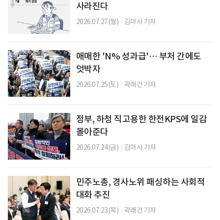
사라진다
2026.07.27(월)
|
김아사 기자
애매한 'N% 성과급'… 부처 간에도
엇박자
2026.07.25(토)
|
곽래건 기자
정부, 하청 직고용한 한전KPS에 일감
몰아준다
2026.07.24(금)
|
김아사 기자
민주노총, 경사노위 패싱하는 사회적
대화 추진
2026.07.23(목)
|
곽래건 기자