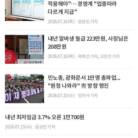
적용해야"… 경영계 "업종따라
다르게 지급"
2026.07.16(목)
|
윤상진 기자
내년 알바생 월급 223만원, 사장님은
208만원
2026.07.16(목)
|
곽래건 기자,
고유찬 기자
민노총, 광화문서 1만명 총파업...
"원청 나와라" 靑 방향 행진
2026.07.15(수)
|
김아사 기자
내년 최저임금 3.7% 오른 1만700원
2026.07.15(수)
|
윤상진 기자