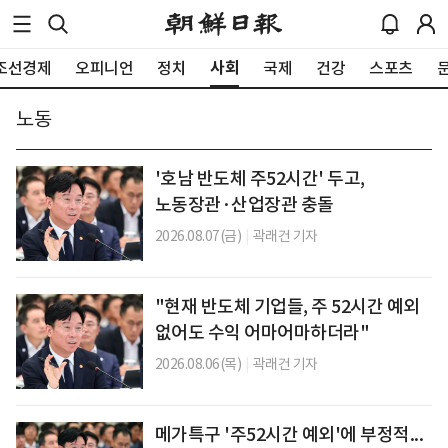
사회
조선경제
오피니언
정치
국제
건강
스포츠
노동
'호남 반도체 주52시간' 두고,
노동장관·산업장관 충돌
2026.08.07(금)
|
곽래건 기자
"현재 반도체 기업들, 주 52시간 예외
없어도 수익 어마어마하더라"
2026.08.06(목)
|
곽래건 기자
메가특구 '주52시간 예외'에 부정적...