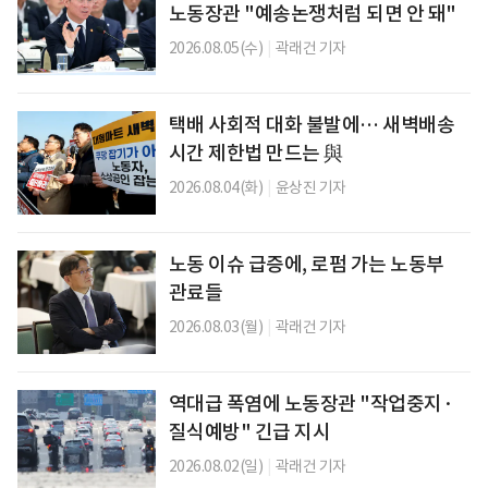
노동장관 "예송논쟁처럼 되면 안 돼"
2026.08.05(수)
|
곽래건 기자
택배 사회적 대화 불발에… 새벽배송
시간 제한법 만드는 與
2026.08.04(화)
|
윤상진 기자
노동 이슈 급증에, 로펌 가는 노동부
관료들
2026.08.03(월)
|
곽래건 기자
역대급 폭염에 노동장관 "작업중지·
질식예방" 긴급 지시
2026.08.02(일)
|
곽래건 기자