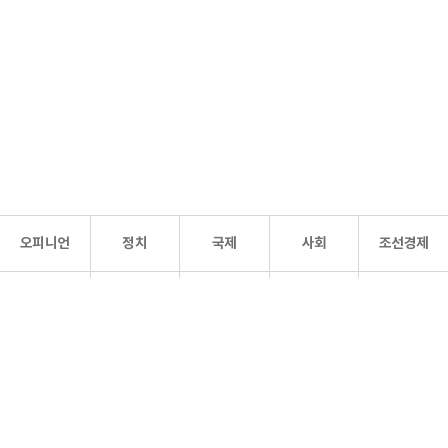
오피니언
정치
국제
사회
조선경제
문화·
조선
스포츠
건강
조선몰
연예
리더스
조선일보 공식 SNS