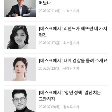
떠났나
2026.07.21(화)
|
노석조 기자
[데스크에서] 리센느가 깨뜨린 네 가지
편견
2026.07.17(금)
|
최보윤 기자
[데스크에서] 내게 검찰을 돌려 주세요
2026.07.13(월)
|
곽아람 기자
[데스크에서] '청년 정책' 말잔치는
그만하자
2026.07.09(목)
|
정석우 기자