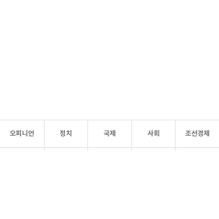
오피니언
정치
국제
사회
조선경제
문화·
조선
스포츠
건강
조선몰
연예
리더스
조선일보 공식 SNS