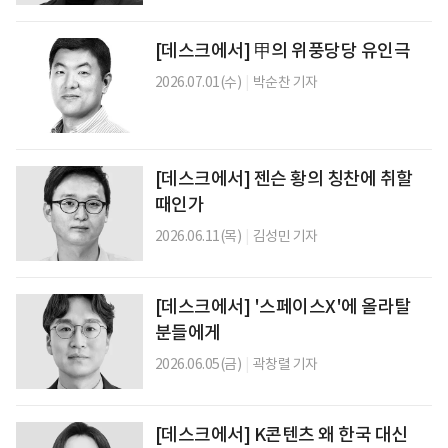
[데스크에서] 甲의 위풍당당 유인극
2026.07.01(수)
|
박순찬 기자
[데스크에서] 젠슨 황의 칭찬에 취할
때인가
2026.06.11(목)
|
김성민 기자
[데스크에서] '스페이스X'에 올라탈
분들에게
2026.06.05(금)
|
곽창렬 기자
[데스크에서] K콘텐츠 왜 한국 대신