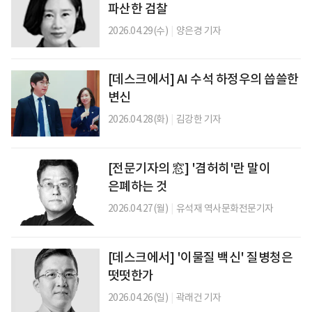
파산한 검찰
2026.04.29(수)
|
양은경 기자
[데스크에서] AI 수석 하정우의 씁쓸한
변신
2026.04.28(화)
|
김강한 기자
[전문기자의 窓] '겸허히'란 말이
은폐하는 것
2026.04.27(월)
|
유석재 역사문화전문기자
[데스크에서] '이물질 백신' 질병청은
떳떳한가
2026.04.26(일)
|
곽래건 기자