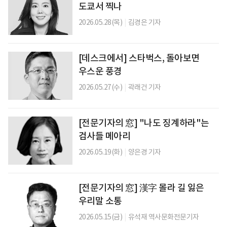
도쿄서 찍나
2026.05.28(목)
|
김경은 기자
[데스크에서] 스타벅스, 돌아보면
우스운 풍경
2026.05.27(수)
|
곽래건 기자
[전문기자의 窓] "나도 징계하라"는
검사들 메아리
2026.05.19(화)
|
양은경 기자
[전문기자의 窓] 漢字 몰라 길 잃은
우리말 소통
2026.05.15(금)
|
유석재 역사문화전문기자