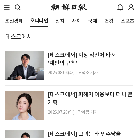
오피니언
조선경제
정치
사회
국제
건강
스포츠
데스크에서
[데스크에서] 자정 직전에 바꾼
'재판의 규칙'
2026.08.04(화)
|
노석조 기자
[데스크에서] 피해자 이용보다 더 나쁜
개혁
2026.07.26(일)
|
곽아람 기자
[데스크에서] 그녀는 왜 민주당을