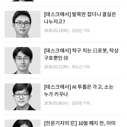
[데스크에서] 발목만 잡더니 결실은
나누자고?
2026.05.14(목)
|
김성민 기자
[데스크에서] 탁구 치는 日로봇, 탁상
구호뿐인 韓
2026.05.12(화)
|
곽수근 기자
[데스크에서] AI 투톱은 가고, 소는
누가 키우나
2026.05.06(수)
|
김강한 기자
[전문기자의 窓] 10월 폐지 전, 이미