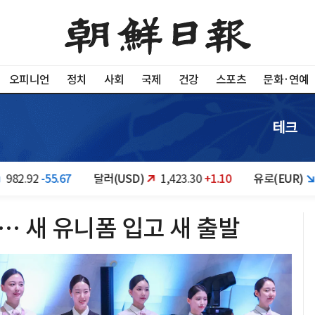
오피니언
정치
사회
국제
건강
스포츠
문화·연예
테크
.67
달러(USD)
1,423.30
+1.10
유로(EUR)
1,640.07
-
 새 유니폼 입고 새 출발