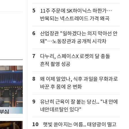
5
11주 주문에 SK하이닉스 하한가…
반복되는 넥스트레이드 가격 왜곡
6
산업장관 "일하겠다는 의지 막아선 안
돼"…노동장관과 공개적 시각차
7
다누리, 스페이스X 로켓의 달 충돌
흔적 촬영 성공
8
왜 이제 알았나, 식후 과일을 무화과로
바꾼 후 몸에 온 변화
9
유난히 근육이 잘 붙는 당신... "내 안에
네안데르탈인 있다"
10
햇빛 쏟아지는 여름... 태양광이 떨고