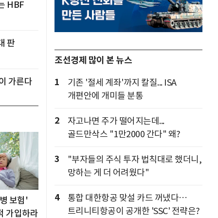
는 HBF
대 판
조선경제 많이 본 뉴스
'이 가른다
1
기존 '절세 계좌'까지 칼질... ISA
개편안에 개미들 분통
2
자고나면 주가 떨어지는데...
골드만삭스 "1만2000 간다" 왜?
3
"부자들의 주식 투자 법칙대로 했더니,
망하는 게 더 어려웠다"
4
통합 대한항공 맞설 카드 꺼냈다…
병 보험'
트리니티항공이 공개한 'SSC' 전략은?
적 가입하라