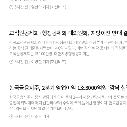
6시간 전
|
염현아 기자(조선비즈)
교직원공제회·행정공제회 대의원회, 지방이전 반대 
한국교직원공제회와 대한지방행정공제회 대의원회가 정부가 추진하는 제2차
하는 공식 결의문을 채택했다고 6일 밝혔다. 이번 결의는 각 공제회의 직원들
교직원공제회는 약 100만명, 대한지방행정공제회는 ...
6시간 전
|
이병철 기자(조선비즈)
한국금융지주, 2분기 영업이익 1조3000억원 '깜짝 실
한국금융지주가 증시 활황에 힘입어 올해 2분기 시장 전망치를 크게 웃도는 
증권의 위탁매매와 자산관리(WM) 수익이 크게 늘어난 영향이다. 한국금융지주
442억원으로 지난해 같은 기간보다 129....
6시간 전
|
이준우 기자