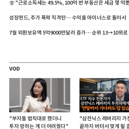
李 "근로소득세는 49.5%, 100억 번 부동산은 세금 몇 억
성장펀드, 주가 폭락 직격탄… 수익률 마이너스로 돌아서
7월 외환보유액 5억9000만달러 증가… 순위 13→10위로
VOD
"부자들 법칙대로 했더니
"삼전닉스 레버리지 가
투자 망하는 게 더 어려웠다"
끝까지 버텨서 맞게 될 