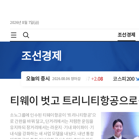
2026년 8월 7일(금)
조선경제
조선경제
오늘의 증시
38
-301.88
코스닥
801.67
+2.08
코스피200
982.92
-55
2026.08.06 장마감
티웨이 벗고 트리니티항공으로…
소노그룹에 인수된 티웨이항공이 ‘트리니티항공’으
로 간판을 바꿔 달고, 단거리에서는 저렴한 운임을
유지하되 장거리에서는 라운지·기내 와이파이·기
내식을 강화하는 새 사업 모델을 내놨다. 내년 통합