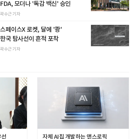
FDA, 모더나 '독감 백신' 승인
곽수근 기자
스페이스X 로켓, 달에 '쾅'
한국 탐사선이 흔적 포착
곽수근 기자
우선
자체 AI칩 개발하는 앤스로픽