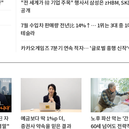
뿐"
"전 세계가 韓 기업 주목" 행사서 삼성은 zHBM, SK
공개
7월 수입차 판매량 전년比 14%↑… 1위는 3대 중 1
테슬라
카카오게임즈 7분기 연속 적자… '글로벌 흥행 신작
진 자
예금보다 딱 1%p 더,
노후 파산 막는 '간
결말"
증권사 약속을 믿은 결과
60세 넘어도 전략