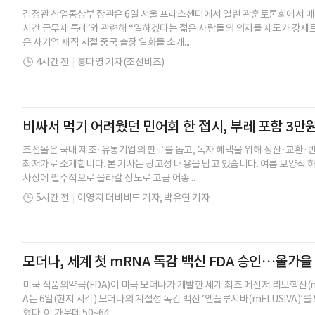
김정관 산업통상부 장관은 6일 서울 프레스센터에서 열린 관훈토론회에서 메가
시간 근무제 특례’와 관련해 “일하겠다는 젊은 사람들의 의지를 제도가 강제로 
은 사기업 재직 시절 중국 출장 일화를 소개...
4시간 전
|
홍다영 기자(조선비즈)
비싸서 먹기 어려웠던 민어회 한 접시, 부레 포함 3만
조선몰은 국내 제조·유통기업의 판로를 돕고, 독자 혜택을 위해 정산·교환·반
최저가로 소개합니다. 본 기사는 광고성 내용을 담고 있습니다. 여름 보양식 
사상에 필수적으로 올라갈 정도로 고급 어종...
5시간 전
|
이영지 더비비드 기자,
박유연 기자
모더나, 세계 첫 mRNA 독감 백신 FDA 승인…올가을
미국 식품의약국(FDA)이 미국 모더나가 개발한 세계 최초 메신저 리보핵산(mR
A는 6일(현지 시각) 모더나의 계절성 독감 백신 ‘엠플루시바(mFLUSIVA)’
혔다. 이 가운데 50~64...