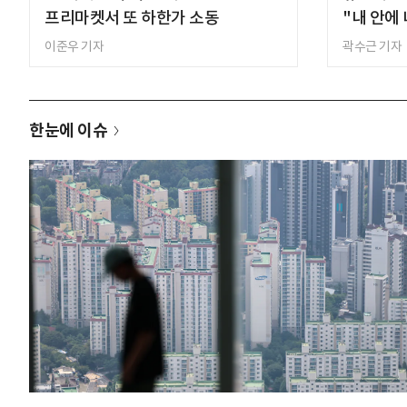
프리마켓서 또 하한가 소동
"내 안에
이준우 기자
곽수근 기자
한눈에 이슈