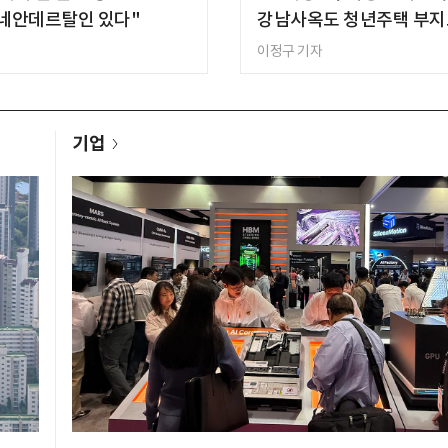
 네안데르탈인 있다"
강남사옥도 청년주택 부지
이정구 기자
기업