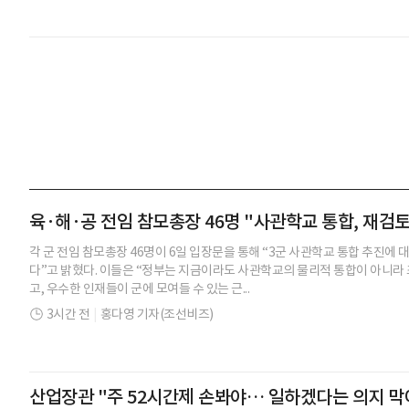
육·해·공 전임 참모총장 46명 "사관학교 통합, 재검
각 군 전임 참모총장 46명이 6일 입장문을 통해 “3군 사관학교 통합 추진에
다”고 밝혔다. 이들은 “정부는 지금이라도 사관학교의 물리적 통합이 아니라
고, 우수한 인재들이 군에 모여들 수 있는 근...
3시간 전
|
홍다영 기자(조선비즈)
산업장관 "주 52시간제 손봐야… 일하겠다는 의지 막