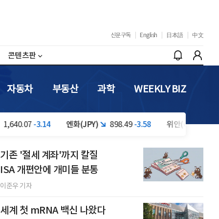
신문구독
|
English
|
日本語
|
中文
콘텐츠판
자동차
부동산
과학
WEEKLY BIZ
3.14
엔화(JPY)
898.49
-3.58
위안(CNY)
210.88
+0.12
기존 '절세 계좌'까지 칼질
ISA 개편안에 개미들 분통
이준우 기자
세계 첫 mRNA 백신 나왔다