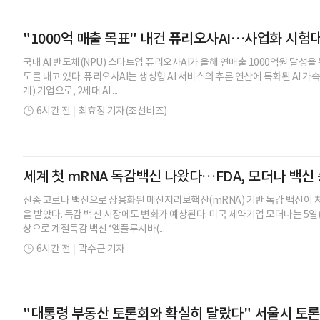
"1000억 매출 목표" 내건 퓨리오사AI…사업화 시험대
국내 AI 반도체(NPU) 스타트업 퓨리오사AI가 올해 연매출 1000억원 달성
도를 내고 있다. 퓨리오사AI는 생성형 AI 서비스의 추론 연산에 특화된 AI 가
계) 기업으로, 2세대 AI ...
6시간 전
|
최효정 기자(조선비즈)
세계 첫 mRNA 독감백신 나왔다…FDA, 모더나 백신
신종 코로나 백신으로 상용화된 메신저리보핵산(mRNA) 기반 독감 백신이 
을 받았다. 독감 백신 시장에도 변화가 예상된다. 미국 제약기업 모더나는 5일(현
상으로 계절독감 백신 ‘엠플루시바(...
6시간 전
|
곽수근 기자
"대통령 부동산 토론회와 확실히 달랐다" 서울시 토론