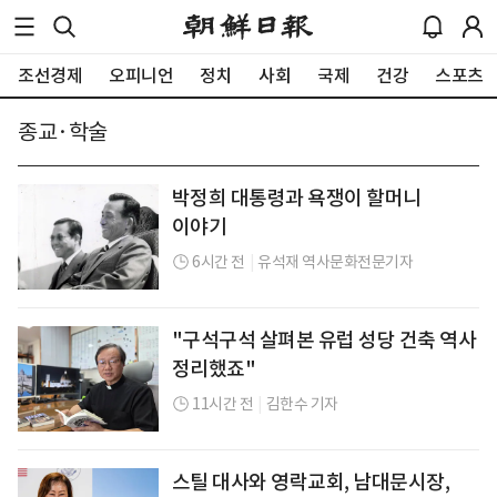
조선경제
오피니언
정치
사회
국제
건강
스포츠
종교·학술
박정희 대통령과 욕쟁이 할머니
이야기
6시간 전
|
유석재 역사문화전문기자
"구석구석 살펴본 유럽 성당 건축 역사
정리했죠"
11시간 전
|
김한수 기자
스틸 대사와 영락교회, 남대문시장,