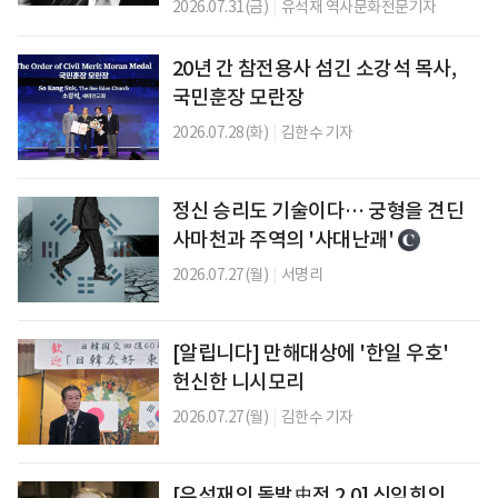
2026.07.31(금)
|
유석재 역사문화전문기자
20년 간 참전용사 섬긴 소강석 목사,
국민훈장 모란장
2026.07.28(화)
|
김한수 기자
정신 승리도 기술이다… 궁형을 견딘
사마천과 주역의 '사대난괘'
2026.07.27(월)
|
서명리
[알립니다] 만해대상에 '한일 우호'
헌신한 니시모리
2026.07.27(월)
|
김한수 기자
[유석재의 돌발史전 2.0] 신익희의