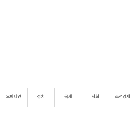
오피니언
정치
국제
사회
조선경제
문화·
조선
스포츠
건강
조선몰
연예
리더스
조선일보 공식 SNS