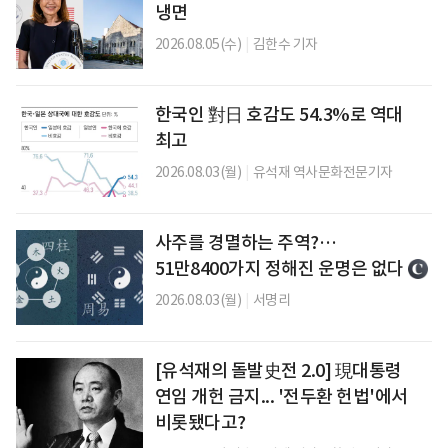
냉면
2026.08.05(수)
|
김한수 기자
한국인 對日 호감도 54.3%로 역대
최고
2026.08.03(월)
|
유석재 역사문화전문기자
사주를 경멸하는 주역?…
51만8400가지 정해진 운명은 없다
2026.08.03(월)
|
서명리
[유석재의 돌발史전 2.0] 現대통령
연임 개헌 금지... '전두환 헌법'에서
비롯됐다고?