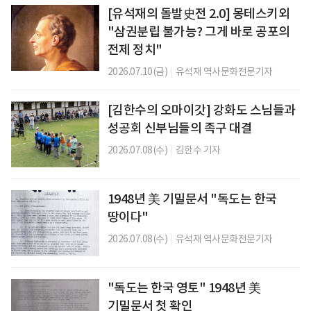
[유석재의 돌발史전 2.0] 몽테스키외
"삼권분립 불가능? 그게 바로 공포의
전제 정치"
2026.07.10(금)
|
유석재 역사문화전문기자
[김한수의 오마이갓] 강화도 스님들과
성공회 신부님들의 족구 대결
2026.07.08(수)
|
김한수 기자
1948년 美 기밀문서 "독도는 한국
땅이다"
2026.07.08(수)
|
유석재 역사문화전문기자
"독도는 한국 영토" 1948년 美
기밀문서 첫 확인