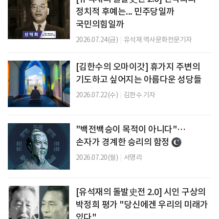
정치적 후예는... 민주당일까
국민의힘일까
2026.07.24(금)
|
유석재 역사문화전문기자
[김한수의 오마이갓] 휴가지 주변의
기도하고 싶어지는 아름다운 성당들
2026.07.22(수)
|
김한수 기자
"백전백승이 목적이 아니다"…
손자가 경계한 승리의 함정
2026.07.20(월)
|
서명리
[유석재의 돌발史전 2.0] 시인 구상의
박정희 평가 "당신에겐 우리의 미래가
있다"