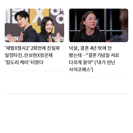
'재벌X형사2' 2회만에 친일파
넉살, 결혼 4년 밖에 안
일망타진..안보현X정은채
됐는데…"결혼기념일 서로
'잡도리 케미' 터졌다
다르게 알아" ('내가 만난
사이코패스')