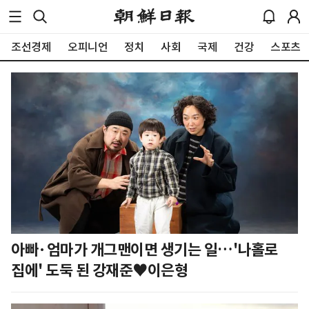
조선경제
오피니언
정치
사회
국제
건강
스포츠
아빠·엄마가 개그맨이면 생기는 일…'나홀로
집에' 도둑 된 강재준♥이은형