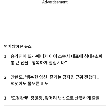
연예 많이 본 뉴스
1
송가인이 또…매니저 이어 소속사 대표에 침대+소파
통 큰 선물 "행복하게 일합시다"
2
안현모, '행복한 임신' 즐기는 김지민 근황 전했다..
먹덧에도 물오른 미모
3
'도경완♥' 장윤정, 앞머리 변신으로 산뜻하게 출발