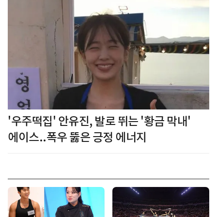
'우주떡집' 안유진, 발로 뛰는 '황금 막내'
에이스..폭우 뚫은 긍정 에너지