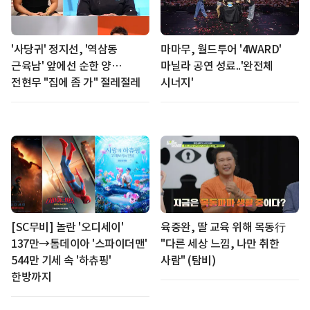
'사당귀' 정지선, '역삼동
마마무, 월드투어 '4WARD'
근육남' 앞에선 순한 양…
마닐라 공연 성료..'완전체
전현무 "집에 좀 가" 절레절레
시너지'
[SC무비] 놀란 '오디세이'
육중완, 딸 교육 위해 목동行
137만→톰데이아 '스파이더맨'
"다른 세상 느낌, 나만 취한
544만 기세 속 '하츄핑'
사람" (탐비)
한방까지