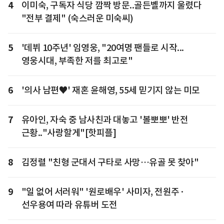
4
이미숙, 구독자 식당 깜짝 방문..골든벨까지 울렸다
"전부 결제" (숙스러운 미숙씨)
5
'데뷔 10주년' 임영웅, "20여명 팬들로 시작...
영웅시대, 부족한 저를 최고로"
6
'의사 남편♥' 재혼 윤해영, 55세 믿기지 않는 미모
7
유아인, 자숙 중 남사친과 대놓고 '볼뽀뽀' 반전
근황.."사랑할게"[핫피플]
8
김정렬 "친형 군대서 구타로 사망…유골 못 찾아"
9
"일 없어 서러워" '원로배우' 사미자, 전원주·
선우용여 따라 유튜버 도전