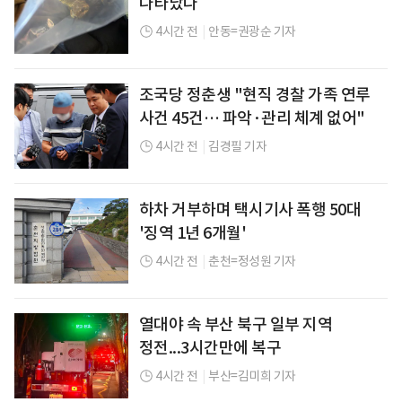
나타났다
4시간 전
|
안동=권광순 기자
조국당 정춘생 "현직 경찰 가족 연루
사건 45건… 파악·관리 체계 없어"
4시간 전
|
김경필 기자
하차 거부하며 택시기사 폭행 50대
'징역 1년 6개월'
4시간 전
|
춘천=정성원 기자
열대야 속 부산 북구 일부 지역
정전...3시간만에 복구
4시간 전
|
부산=김미희 기자