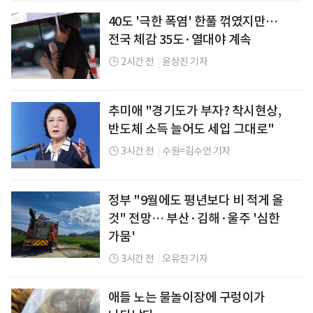
40도 '극한 폭염' 한풀 꺾였지만…
전국 체감 35도·열대야 계속
2시간 전
|
윤상진 기자
추미애 "경기도가 부자? 착시현상,
반도체 소득 늘어도 세입 그대로"
3시간 전
|
수원=김수언 기자
정부 "9월에도 평년보다 비 적게 올
것" 전망… 부산·김해·울주 '심한
가뭄'
3시간 전
|
오유진 기자
애들 노는 물놀이장에 구렁이가