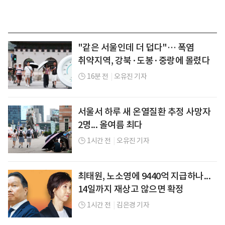
"같은 서울인데 더 덥다"… 폭염
취약지역, 강북·도봉·중랑에 몰렸다
16분 전
|
오유진 기자
서울서 하루 새 온열질환 추정 사망자
2명... 올여름 최다
1시간 전
|
오유진 기자
최태원, 노소영에 9440억 지급하나...
14일까지 재상고 않으면 확정
1시간 전
|
김은경 기자