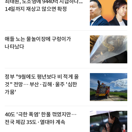
최태원, 노소영에 9440억 지급하나...
14일까지 재상고 않으면 확정
애들 노는 물놀이장에 구렁이가
나타났다
정부 "9월에도 평년보다 비 적게 올
것" 전망… 부산·김해·울주 '심한
가뭄'
40도 '극한 폭염' 한풀 꺾였지만…
전국 체감 35도·열대야 계속