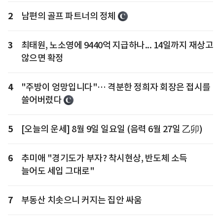
2
남편의 골프 파트너의 정체
3
최태원, 노소영에 9440억 지급하나... 14일까지 재상고
않으면 확정
4
"주방이 엉망입니다"… 격분한 정희자 회장은 접시를
쓸어버렸다
5
[오늘의 운세] 8월 9일 일요일 (음력 6월 27일 乙卯)
6
추미애 "경기도가 부자? 착시현상, 반도체 소득
늘어도 세입 그대로"
7
부동산 치솟으니 커지는 집안 싸움