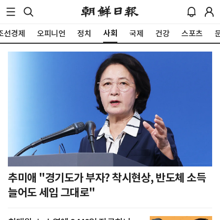
사회
조선경제
오피니언
정치
국제
건강
스포츠
추미애 "경기도가 부자? 착시현상, 반도체 소득
늘어도 세입 그대로"