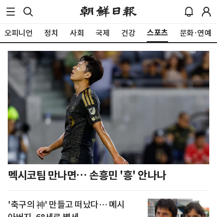
스포츠
오피니언
정치
사회
국제
건강
문화·연예
멕시코팀 만나면… 손흥민 '흥' 안나나
'축구의 神' 만들고 떠났다… 메시