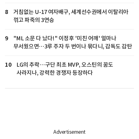
8
거침없는 U-17 여자배구, 세계선수권에서 이탈리아
꺾고 파죽의 3연승
9
"ML 소문 다 났다!" 이정후 '미친 어깨' 얼마나
무서웠으면…3루 주자 두 번이나 묶다니, 감독도 감탄
10
LG의 추락…구단 최초 MVP, 오스틴의 꿈도
사라지나, 강력한 경쟁자 등장하다