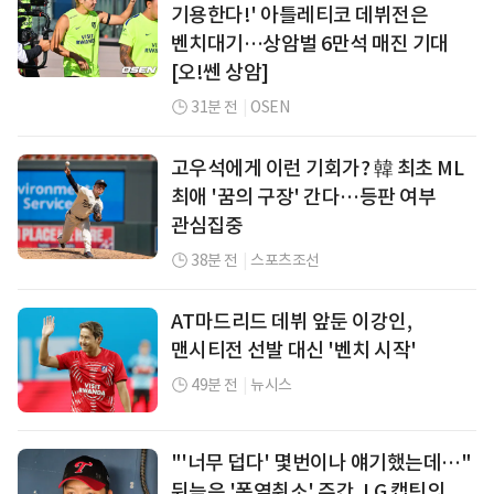
기용한다!' 아틀레티코 데뷔전은
벤치대기…상암벌 6만석 매진 기대
[오!쎈 상암]
31분 전
|
OSEN
고우석에게 이런 기회가? 韓 최초 ML
최애 '꿈의 구장' 간다…등판 여부
관심집중
38분 전
|
스포츠조선
AT마드리드 데뷔 앞둔 이강인,
맨시티전 선발 대신 '벤치 시작'
49분 전
|
뉴시스
"'너무 덥다' 몇번이나 얘기했는데…"
뒤늦은 '폭염취소' 주간, LG 캡틴의