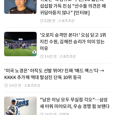
섭섭함 가득 진심 "선수들 의견은 왜
귀담아듣지 않나" [인터뷰]
52분 전
|
스포츠조선
'오로지 승격만 본다!' 오심 딛고 1위
지킨 수원, 김해전 승리가 의미 있는
이유
1시간 전
|
스포츠조선
'미국 노경은' 아직도 선발 뛰어? 진짜 '매드 맥스'다 →
KKKK 추가해 역대 탈삼진 단독 10위 등극
1시간 전
|
스포츠조선
"남은 이닝 모두 무실점 각오"…삼성
새 아쿼 미야모리, 우승 경쟁 힘 보탠다
2시간 전
|
OSEN