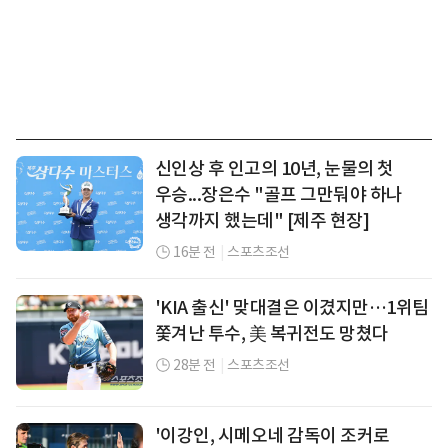
신인상 후 인고의 10년, 눈물의 첫
우승...장은수 "골프 그만둬야 하나
생각까지 했는데" [제주 현장]
16분 전
|
스포츠조선
'KIA 출신' 맞대결은 이겼지만…1위팀
쫓겨난 투수, 美 복귀전도 망쳤다
28분 전
|
스포츠조선
'이강인, 시메오네 감독이 조커로