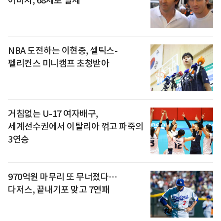
아버지, 68세로 별세
NBA 도전하는 이현중, 셀틱스-
펠리컨스 미니캠프 초청받아
거침없는 U-17 여자배구,
세계선수권에서 이탈리아 꺾고 파죽의
3연승
970억원 마무리 또 무너졌다…
다저스, 끝내기포 맞고 7연패