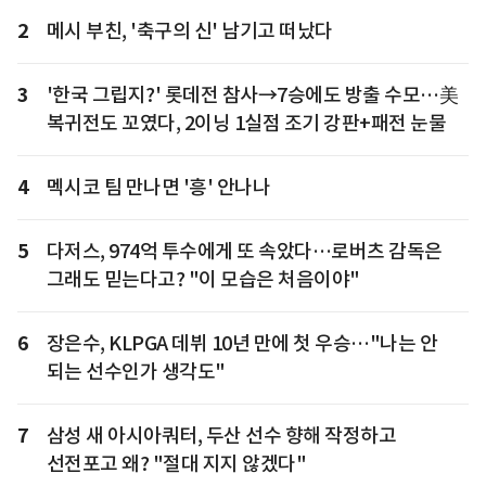
2
메시 부친, '축구의 신' 남기고 떠났다
3
'한국 그립지?' 롯데전 참사→7승에도 방출 수모…美
복귀전도 꼬였다, 2이닝 1실점 조기 강판+패전 눈물
4
멕시코 팀 만나면 '흥' 안나나
5
다저스, 974억 투수에게 또 속았다…로버츠 감독은
그래도 믿는다고? "이 모습은 처음이야"
6
장은수, KLPGA 데뷔 10년 만에 첫 우승…"나는 안
되는 선수인가 생각도"
7
삼성 새 아시아쿼터, 두산 선수 향해 작정하고
선전포고 왜? "절대 지지 않겠다"