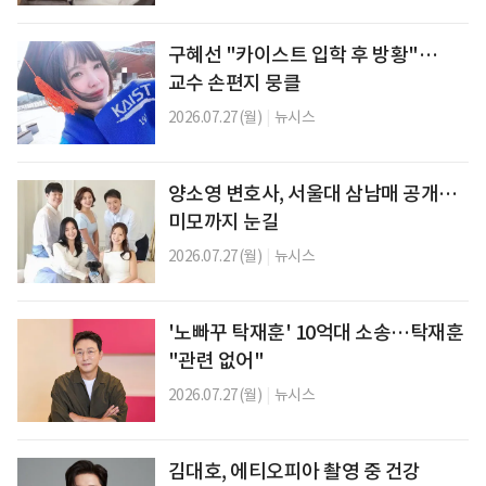
구혜선 "카이스트 입학 후 방황"…
교수 손편지 뭉클
2026.07.27(월)
|
뉴시스
양소영 변호사, 서울대 삼남매 공개…
미모까지 눈길
2026.07.27(월)
|
뉴시스
'노빠꾸 탁재훈' 10억대 소송…탁재훈
"관련 없어"
2026.07.27(월)
|
뉴시스
김대호, 에티오피아 촬영 중 건강