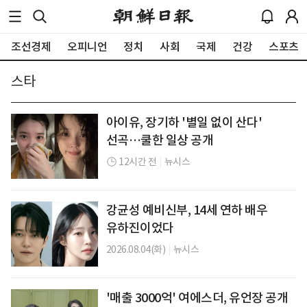
조선경제
오피니언
정치
사회
국제
건강
스포츠
스타
아이유, 장기하 '별일 없이 산다'
선곡…쿨한 일상 공개
12시간 전
|
뉴시스
강균성 예비신부, 14세 연하 배우
유하진이었다
2026.08.04(화)
|
뉴시스
'매출 3000억' 여에스더, 유언장 공개