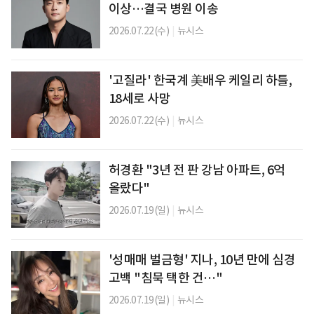
이상…결국 병원 이송
2026.07.22(수)
|
뉴시스
'고질라' 한국계 美배우 케일리 하틀,
18세로 사망
2026.07.22(수)
|
뉴시스
허경환 "3년 전 판 강남 아파트, 6억
올랐다"
2026.07.19(일)
|
뉴시스
'성매매 벌금형' 지나, 10년 만에 심경
고백 "침묵 택한 건…"
2026.07.19(일)
|
뉴시스