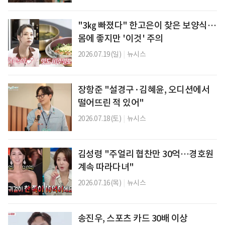
"3㎏ 빠졌다" 한고은이 찾은 보양식…
몸에 좋지만 '이것' 주의
2026.07.19(일)
|
뉴시스
장항준 "설경구·김혜윤, 오디션에서
떨어뜨린 적 있어"
2026.07.18(토)
|
뉴시스
김성령 "주얼리 협찬만 30억…경호원
계속 따라다녀"
2026.07.16(목)
|
뉴시스
송진우, 스포츠 카드 30배 이상