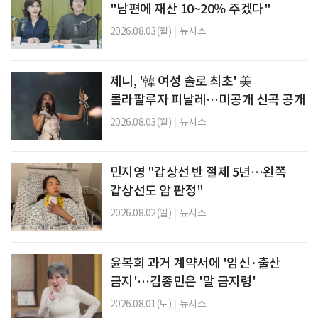
"남편에 재산 10~20％ 주겠다"
2026.08.03(월)
|
뉴시스
제니, '韓 여성 솔로 최초' 美
롤라팔루자 피날레…미공개 신곡 공개
2026.08.03(월)
|
뉴시스
민지영 "갑상선 반 절제 5년…왼쪽
갑상선도 암 판정"
2026.08.02(일)
|
뉴시스
윤복희 과거 계약서에 '임신·출산
금지'…김종민은 '말 금지령'
2026.08.01(토)
|
뉴시스