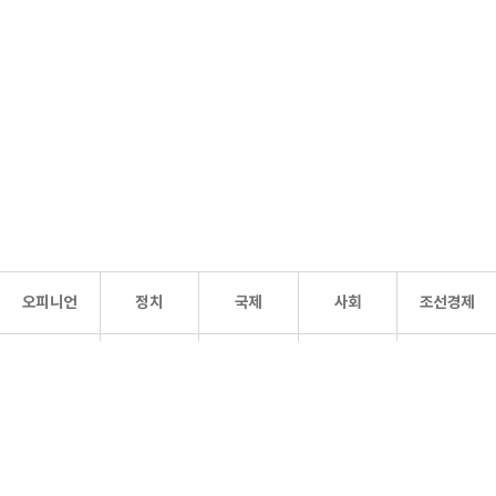
오피니언
정치
국제
사회
조선경제
문화·
조선
스포츠
건강
조선몰
연예
리더스
조선일보 공식 SNS