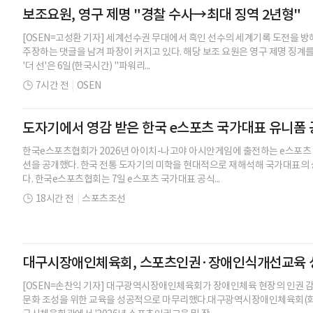
보조요원, 영구 제명 "경찰 수사→최대 징역 2년형"
[OSEN=고성환 기자] 세계선수권 무대에서 흑인 선수의 세계기록 도전을 방
주장하는 댓글을 남겨 파장이 커지고 있다. 해당 보조 요원은 영구 제명 징계를
'더 선'은 6일(한국시간) "파워리...
7시간 전
|
OSEN
도자기에서 영감 받은 한국 e스포츠 국가대표 유니폼
한국e스포츠협회가 2026년 아이치-나고야 아시안게임에 출전하는 e스포츠
션을 공개했다. 한국 전통 도자기의 미학을 현대적으로 재해석해 국가대표의
다. 한국e스포츠협회는 7일 e스포츠 국가대표 공식...
18시간 전
|
스포츠조선
대구시장애인체육회, 스포츠인권·장애인식개선교육 성
[OSEN=손찬익 기자] 대구광역시장애인체육회가 장애인체육 현장의 인권 
문화 조성을 위한 교육을 성공적으로 마무리했다.대구광역시장애인체육회(회장