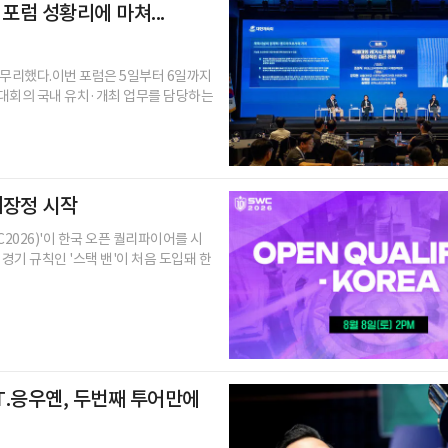
포럼 성황리에 마쳐...
마무리했다.이번 포럼은 5일부터 6일까지
대회의 국내 유치·개최 업무를 담당하는
대장정 시작
2026)'이 한국 오픈 퀄리파이어를 시
경기 규칙인 '스택 밴'이 처음 도입돼 한
.T.응우옌, 두번째 투어만에