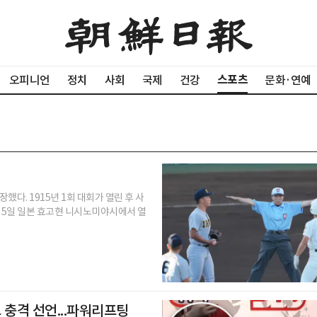
스포츠
오피니언
정치
사회
국제
건강
문화·연예
. 1915년 1회 대회가 열린 후 사
지난 5일 일본 효고현 니시노미야시에서 열
 충격 선언...파워리프팅