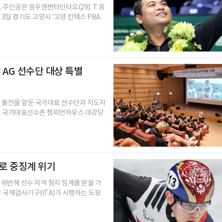
 주인공은 응우옌쩐타인타오(29). T.응
3일 경기도 고양시 '고양 킨텍스 PBA
AG 선수단 대상 특별
임 출전을 앞둔 국가대표 선수단과 지도자
진천 국가대표선수촌 챔피언하우스 대강당
으로 중징계 위기
 위반해 선수 자격 정지 징계를 받을 가
 국제검사기구(ITA)가 시행하는 도핑