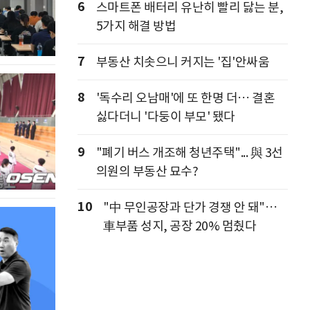
6
스마트폰 배터리 유난히 빨리 닳는 분,
5가지 해결 방법
7
부동산 치솟으니 커지는 '집'안싸움
8
'독수리 오남매'에 또 한명 더… 결혼
싫다더니 '다둥이 부모' 됐다
9
"폐기 버스 개조해 청년주택"... 與 3선
의원의 부동산 묘수?
10
"中 무인공장과 단가 경쟁 안 돼"…
車부품 성지, 공장 20% 멈췄다