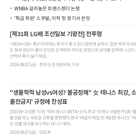
WNBA 갈라놓은 트랜스젠더 논쟁
'특급 좌완' 스쿠발, 이적 첫 경기서 쓴맛
[제31회 LG배 조선일보 기왕전] 전투형
<제3보>(35~45)=이야마는 투지가 좋고 임기응변에 능하다. 일본 바둑의 
도 형세 판단이 좋아 강인한 공격력과 두터운 운영으로 상대를 압박해 나간다. 3
선택의 폭이 넓기 때문...
2026.08.07(금)
|
한창규 한게임바둑 기자
"생물학적 남성vs여성? 불공정해" 女 테니스 최강, 소
출전금지' 규정에 찬성표
[OSEN=고성환 기자] '여자 테니스(WTA) 단식 최강' 아리나 사발렌카(2
출전을 막는 새로운 규정을 환영했다.영국 '데일리 메일'은 4일(한국시간) 
인 성별 검사를 요구하는 테니스계의...
2026.08.07(금)
|
OSEN