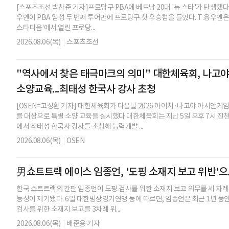
[스포츠조선 박찬준 기자]프로당구 PBA에 베트남 20대 '뉴 스타'가 탄생했다.
우옌이 PBA 입성 두 번째 투어만에 프로당구 첫 우승컵을 들었다. T.응우옌은 
스타디움'에서 열린 프로당...
2026.08.06(목)
|
스포츠조선
"역사에서 찾은 태극마크의 의미" 대한체육회, 나고야 
소양교육...최태성 한국사 강사 초청
[OSEN=고성환 기자] 대한체육회가 다음달 2026 아이치·나고야 아시안게
를 대상으로 특별 소양 교육을 실시했다.대한체육회는 지난 5일 오후 7시 
에서 최태성 한국사 강사를 초청해 능력개발 ...
2026.08.06(목)
|
OSEN
男쇼트트랙 에이스 임종언, '도핑 소재지 보고 위반'
한국 쇼트트랙의 간판 임종언이 도핑 검사를 위한 소재지 보고 의무를 세 차례
능성이 제기됐다. 6일 대한빙상경기연맹 등에 따르면, 임종언은 최근 1년 동안
검사를 위한 소재지 보고를 3차례 위...
2026.08.06(목)
|
배준용 기자