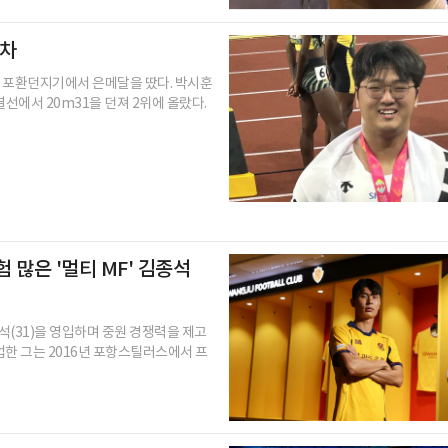
 차
 포환던지기에서 은메달을 땄다. 박시훈
결선에서 20m31을 던져 2위에 올랐다.
험 많은 '멀티 MF' 김종석
석(31)을 영입하며 중원 경쟁력을 제고
한 그는 2016년 포항스틸러스에서 프