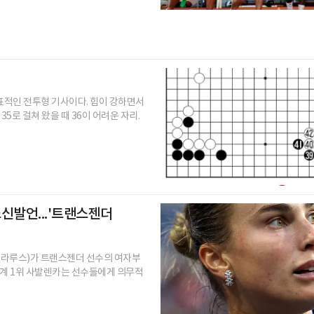
대표적인 전투형 기사이다. 힘이 강하면서
5로 걸쳐 왔을 때 36이 어려운 자리.
신발언...'트랜스젠더
8·벨라루스)가 트랜스젠더 선수의 여자부
"세계 1위 사발렌카는 선수들에게 의무적