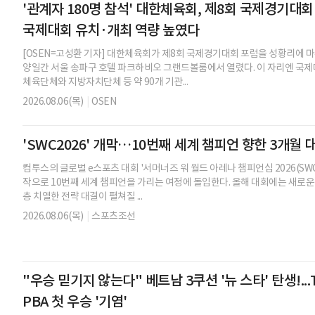
'관계자 180명 참석' 대한체육회, 제8회 국제경기대회 
국제대회 유치·개최 역량 높였다
[OSEN=고성환 기자] 대한체육회가 제8회 국제경기대회 포럼을 성황리에 
양일간 서울 송파구 호텔 파크하비오 그랜드볼룸에서 열렸다. 이 자리엔 국제
체육단체와 지방자치단체 등 약 90개 기관...
2026.08.06(목)
|
OSEN
'SWC2026' 개막…10번째 세계 챔피언 향한 3개월 
컴투스의 글로벌 e스포츠 대회 '서머너즈 워 월드 아레나 챔피언십 2026(SWC
작으로 10번째 세계 챔피언을 가리는 여정에 돌입한다. 올해 대회에는 새로운 
층 치열한 전략 대결이 펼쳐질 ...
2026.08.06(목)
|
스포츠조선
"우승 믿기지 않는다" 베트남 3쿠션 '뉴 스타' 탄생!..
PBA 첫 우승 '기염'