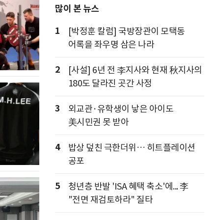
많이 본 뉴스
1
[박정훈 칼럼] 국방장관이 모택동
어록을 좌우명 삼은 나라
2
[사설] 6년 전 李지사와 현재 秋지사의
180도 달라진 곳간 사정
3
외교관·유학생이 낳은 아이도
美시민권 못 받아
4
밥상 덮친 극한더위… 히트플레이션
공포
5
청년층 반발 'ISA 혜택 축소'에... 李
"전면 재검토하라" 질타