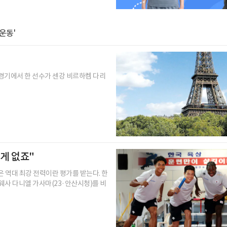
운동'
경기에서 한 선수가 센강 비르하켐 다리
 게 없죠"
 역대 최강 전력이란 평가를 받는다. 한
비웨사 다니엘 가사마(23·안산시청)를 비