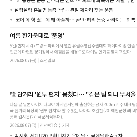
"이 통증은 운동 멈추라는 신호"… 빠르게 회복하는 '재활 루틴'
살랑살랑 흔들면 통증 '싹'… 관절 제자리 찾는 운동
'코어'에 힘 줬는데 왜 아플까… 골반·허리 통증 사라지는 '회복 
여름 한가운데로 '풍덩'
5일(현지 시각) 프랑스 파리에서 열린 유럽수영선수권대회 하이다이빙 연습 
인근에 마련된 경기장에서 에펠탑을 배경으로 다이빙 연기를 펼치고 있다.
2026.08.07(금)
|
조선일보
韓 단거리 '원투 펀치' 뭉쳤다… "같은 팀 되니 무서울
다음 달 일본 아이치 나고야 아시안게임에 출전하는 남자 400m 계주 대표팀은
국 단거리 육상의 ‘원투 펀치’라 할 수 있는 나마디 조엘진(20·예천군청)과 
롯해 김시온(27·국군체육부대),...
2026.08.07(금)
|
진천=양승수 기자
박시훈, 세계U20 포환던지기 은메달… 금메달과 4㎝ 차