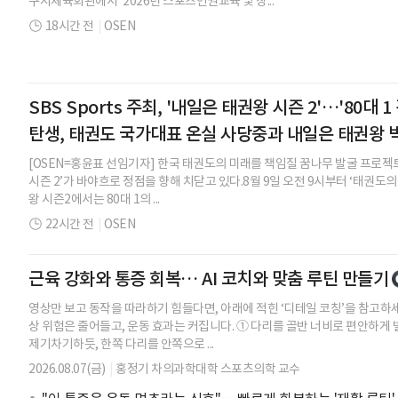
구시체육회관에서 '2026년 스포츠인권교육 및 장...
18시간 전
|
OSEN
SBS Sports 주최, '내일은 태권왕 시즌 2'…'80대 
탄생, 태권도 국가대표 온실 사당중과 내일은 태권왕 
[OSEN=홍윤표 선임기자] 한국 태권도의 미래를 책임질 꿈나무 발굴 프로젝트인 
시즌 2’가 바야흐로 정점을 향해 치닫고 있다.8월 9일 오전 9시부터 ‘태권도
왕 시즌2에서는 80대 1의 ...
22시간 전
|
OSEN
근육 강화와 통증 회복… AI 코치와 맞춤 루틴 만들기
영상만 보고 동작을 따라하기 힘들다면, 아래에 적힌 ‘디테일 코칭’을 참고하
상 위험은 줄어들고, 운동 효과는 커집니다. ① 다리를 골반 너비로 편안하게 
제기차기하듯, 한쪽 다리를 안쪽으로 ...
2026.08.07(금)
|
홍정기 차의과학대학 스포츠의학 교수