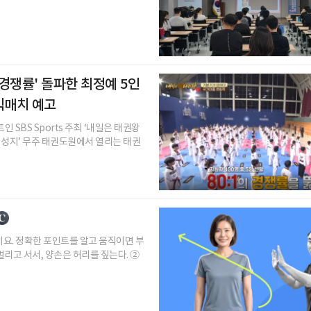
1 경쟁률' 돌파한 최정예 5인
빅매치 예고
SBS Sports 주최 ‘내일은 태권왕
의 성지’ 무주 태권도원에서 열리는 태권
세요. 정확한 포인트를 알고 움직이면 부
벌리고 서서, 양손은 허리를 짚는다. ②