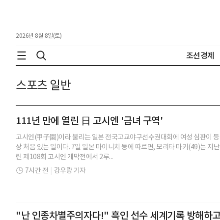
2026년 8월 8일(토)
조선경제
스포츠 일반
111년 만에 열린 日 고시엔 '금녀 구역'
고시엔(甲子園)이라 불리는 일본 전국고교야구선수권대회에 여성 심판이 등장했다
상 처음 있는 일이다. 7일 일본 마이니치 등에 따르면, 모리타 마키(49)는 
린 제108회 고시엔 개막전에서 2루...
7시간 전
|
강우량 기자
"난 인종차별주의자다!" 흑인 선수 세계기록 방해하고