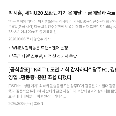
박시훈, 세계U20 포환던지기 은메달… 금메달과 4㎝
‘한국 투척의 기대주’ 박시훈(울산광역시청)이 세계U20육상선수권대회 남자
은 6일(한국 시각) 미국 오리건주 유진에서 열린 대회 남자 포환던지기(6㎏) 
3차 시기에서 20m31을 기록해 선...
2026.08.06(목)
|
양승수 기자
WNBA 갈라놓은 트랜스젠더 논쟁
'특급 좌완' 스쿠발, 이적 첫 경기서 쓴맛
[공식발표] "K리그1 도전 기회 감사하다" 광주FC, 경
영입...활동량·중원 조율 더했다
[OSEN=고성환 기자] 최하위 탈출을 꿈꾸는 광주FC가 검증된 미드필더 김종
했다. 김종석은 K리그에서 잔뼈가 굵은 자원이다. 포항제철고와 상지대를 졸업
로 무대에 데뷔했다. 이후 안산그리너스,...
2026.08.06(목)
|
OSEN