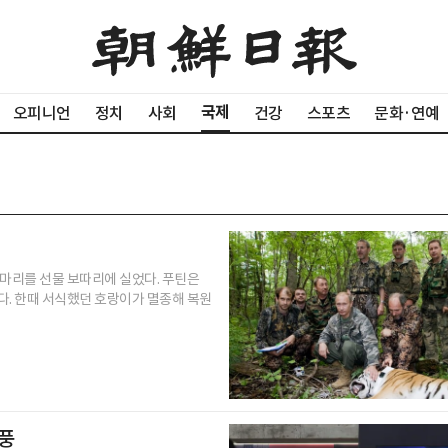
국제
오피니언
정치
사회
건강
스포츠
문화·연예
 마리를 선물 보따리에 실었다. 푸틴은
다. 한때 서식했던 호랑이가 멸종해 복원
열풍