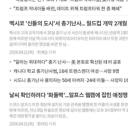
"트럼프 막내아들 배런, 데이트 위해 트럼프타워 한 층 폐쇄"
멕시코 '신들의 도시'서 총기난사... 월드컵 개막 2개
멕시코 고대 유적지에서 20일 총기 난사 사건이 발생해 캐나다인 관광객 1명이
등에 따르면 이날 멕시코시티 외곽의 테오티우아칸 피라미드에서 무장 괴한이
셜미디어에 올라온 영상을 보면 한 남...
2026.04.21(화)
|
최혜승 기자
"알라는 위대하다" 총기 난사… 美 본토로 확산된 테러 공포
캐나다 학교 총기난사범, 18세 트렌스젠더 여성…사망 9명
시드니 총기난사 용의자는 50세 아버지·24세 아들… 사망자 1
날씨 확인하려다 '화들짝'...알프스 웹캠에 잡힌 애정
스위스 알프스의 한 정상에 설치된 기상 관측용 웹캠에 한 커플의 사생활 장면
텐에 따르면, 지난 8일 파울호른 정상에 설치된 웹캠에는 오후 3시쯤부터 약 3
체로 애정행각을 벌이는 모습이 담겼...
2026.04.21(화)
|
정아임 기자