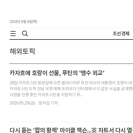
2026년 8월 6일(목)
조선경제
해외토픽
카자흐에 호랑이 선물, 푸틴의 '맹수 외교'
28일 카자흐스탄 방문길에 오른 블라디미르 푸틴 러시아 대통령이 호랑이 네
카자흐스탄 도착 전날 국영 매체 프라우다 인터뷰에서 이 같은 사실을 공개했
사업을 진행 중인 카자흐스탄을 지원하기 위...
2026.05.29(금)
|
정지섭 기자
다시 듣는 '팝의 황제' 마이클 잭슨...英 차트서 다시 