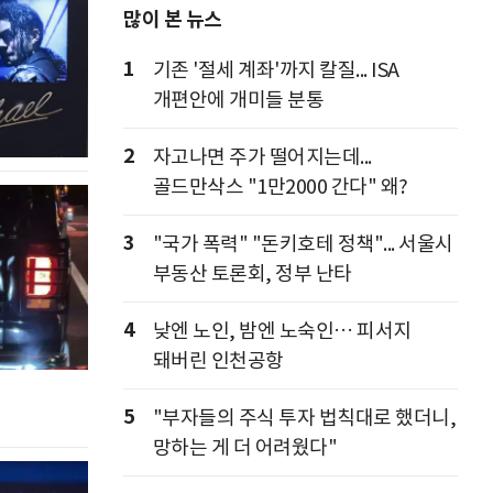
많이 본 뉴스
1
기존 '절세 계좌'까지 칼질... ISA
개편안에 개미들 분통
2
자고나면 주가 떨어지는데...
골드만삭스 "1만2000 간다" 왜?
3
"국가 폭력" "돈키호테 정책"... 서울시
부동산 토론회, 정부 난타
4
낮엔 노인, 밤엔 노숙인… 피서지
돼버린 인천공항
5
"부자들의 주식 투자 법칙대로 했더니,
망하는 게 더 어려웠다"