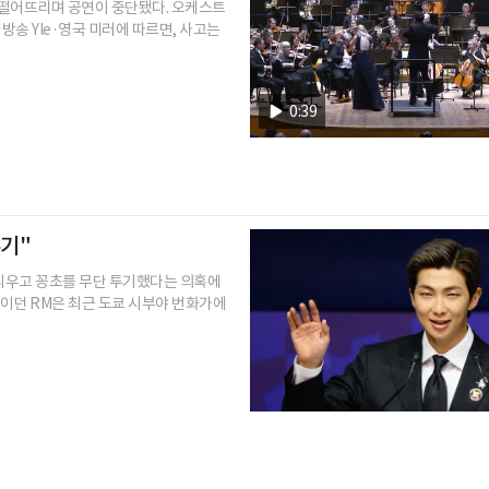
 떨어뜨리며 공연이 중단됐다. 오케스트
방송 Yle·영국 미러에 따르면, 사고는
0:39
투기"
 피우고 꽁초를 무단 투기했다는 의혹에
중이던 RM은 최근 도쿄 시부야 번화가에