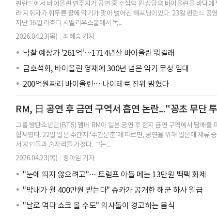
핀란드에서 바이올린 연주자가 공연 중 수십억 원 상당의 바이올린을 바닥에
라 지휘자가 휘두른 팔에 악기가 맞아 벌어진 해프닝이었다. 23일 핀란드 공영
지난 16일 라흐티 시벨리우스홀에서 독...
2026.04.23(목)
|
최혜승 기자
낙찰 예상가 '261억'…1714년산 바이올린 뭐길래
금호석화, 바이올린 영재에 300년 넘은 악기 무상 임대
200억원짜리 바이올린… 나이테로 진위 밝혔다
RM, 日 공연 후 금연 구역서 흡연 논란..."꽁초 무단 
그룹 방탄소년단(BTS) 멤버 RM이 일본 공연 후 현지 금연 구역에서 담배를
휩싸였다. 22일 일본 주간지 ‘주간문춘’에 따르면, 공연을 위해 일본에 체류 
서 지인들과 술자리를 가졌다. 그는...
2026.04.23(목)
|
정아임 기자
"눈에 띄지 않으려고"… 트럼프 아들 메는 13만원 백팩 화제
"막내가 월 400만원 받는다" 슈카가 공개한 해군 하사 월급
"날로 먹다 쇼크 올 수도" 의사들이 경고하는 음식