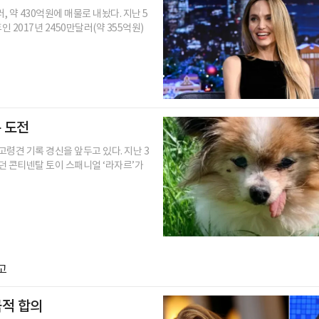
 약 430억원에 매물로 내놨다. 지난 5
2017년 2450만달러(약 355억원)
록 도전
고령견 기록 경신을 앞두고 있다. 지난 3
던 콘티넨탈 토이 스패니얼 ‘라자르’가
고
극적 합의