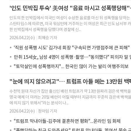
'인도 민박집 투숙' 美여성 "음료 마시고 성폭행당해
인도의 한 민박집에서 미국인 여성이 수상한 음료를 마신 뒤 성폭행을 당하는 
스탄타임스에 따르면, 미국 워싱턴에 거주하는 이 여성은 최근 인도 남서부 
한 민박집에서 성폭행을 당했다며 경찰에 신...
2026.04.22(수)
|
최혜승 기자
'직원 성폭행 시도' 김가네 회장 "구속되면 가맹점주에 큰 피해"
만취 15세女, 남성 4명이 성폭행·촬영…"동의했다" 피의자 말 
"토막살인에 성폭행까지"... 한국인 많이 가는 발리 여행주의보
"눈에 띄지 않으려고"… 트럼프 아들 메는 13만원 백
수천억 원대 자산가 집안 출신인 배런 트럼프가 약 13만원짜리 검은색 백팩을
영국 매체 더 미러는 20일 배런이 어릴 때부터 지금까지 꾸준히 검은색 백팩을
에 띄지 않기 위해서”라는 분석이 나...
2026.04.22(수)
|
정아임 기자
"트럼프 막내아들-김주애 결혼하면 평화"...온라인 밈 화제
"폭행당하는 친구 도와주세요" 트럼프 막내아들, 英여성 목숨 