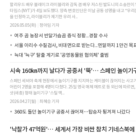
할리우드 배우 블레이크 라이블리와 감독 겸 배우 저스틴 발도니의 소송전이 
타임스(NYT)가 4일 보도했다. 양측 변호인단은 이날 공동 성명을 내고 “우
을 인정하고, 라이블리가 제기한 우려 사...
2026.05.05(화)
|
정아임 기자
여주 곰 농장서 반달가슴곰 증식 정황...경찰 수사
서울 아리수 수질검사, 비대면으로 받는다...연말까지 1만건 목
늑대 '늑구' 탈출 계기로 '공영동물원 협의체' 출범
시속 160㎞까지 날다가 공중서 '뚝'… 스페인 놀이기
스페인 세비야 축제 현장에서 놀이기구를 지지하는 케이블이 끊어지는 사고가 
어린이 2명을 포함해 4명이 다쳤다. 25일 영국 매체 메트로 등 외신에 따르면
샷(새총) 형태 놀이기구 ‘스틸 맥...
2026.04.27(월)
|
최혜승 기자
360도 돌던 놀이기구 공중서 끊어져…탑승자 튕겨져 나갔다
'낙찰가 47억원'… 세계서 가장 비싼 참치 기네스북에