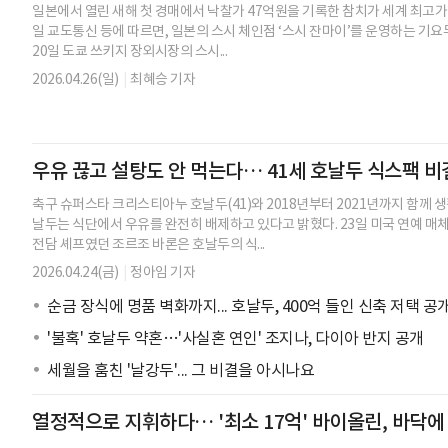
일본에서 열린 새해 첫 경매에서 낙찰가 47억원을 기록한 참치가 세계 최고가
일 교도통신 등에 따르면, 일본의 스시 체인점 ‘스시 잔마이’를 운영하는 기요
20일 도쿄 쓰키지 장외시장의 스시...
2026.04.26(일)
|
최혜승 기자
우유 끊고 설탕도 안 먹는다… 41세 호날두 식스팩 비
축구 슈퍼스타 크리스티아누 호날두(41)와 2018년부터 2021년까지 함께 
날두는 식단에서 우유를 완전히 배제하고 있다고 밝혔다. 23일 미국 연예 
전담 셰프였던 조르조 바론은 호날두의 식...
2026.04.24(금)
|
정아임 기자
순금 장식에 명품 벽화까지... 호날두, 400억 들인 신축 저택 공
'불혹' 호날두 약혼…'사실혼 연인' 조지나, 다이아 반지 공개
세월을 훔친 '날강두'... 그 비결을 아시나요
열정적으로 지휘하다… '최소 17억' 바이올린, 바닥에 