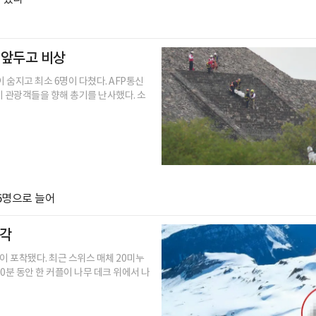
월 앞두고 비상
 숨지고 최소 6명이 다쳤다. AFP통신
 관광객들을 향해 총기를 난사했다. 소
6명으로 늘어
행각
이 포착됐다. 최근 스위스 매체 20미누
0분 동안 한 커플이 나무 데크 위에서 나