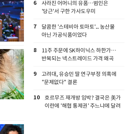
6
사라진 어머니의 유품…범인은
'당근'서 구한 가사도우미
7
달콤한 '스테비아 토마토'... 농산물
아닌 가공식품이었다
8
11주 주문에 SK하이닉스 하한가…
반복되는 넥스트레이드 가격 왜곡
9
고려대, 유승민 딸 연구부정 의혹에
"문제없다" 결론
10
호르무즈 재개방 임박? 결국은 美가
이란에 '해협 통제권' 주느냐에 달려