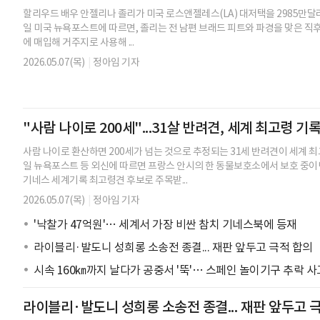
할리우드 배우 안젤리나 졸리가 미국 로스앤젤레스(LA) 대저택을 2985만달러,
일 미국 뉴욕포스트에 따르면, 졸리는 전 남편 브래드 피트와 파경을 맞은 직후인 
에 매입해 거주지로 사용해 ...
2026.05.07(목)
|
정아임 기자
"사람 나이로 200세"...31살 반려견, 세계 최고령 기
사람 나이로 환산하면 200세가 넘는 것으로 추정되는 31세 반려견이 세계 최
일 뉴욕포스트 등 외신에 따르면 프랑스 안시의 한 동물보호소에서 보호 중이
기네스 세계기록 최고령견 후보로 주목받...
2026.05.07(목)
|
정아임 기자
'낙찰가 47억원'… 세계서 가장 비싼 참치 기네스북에 등재
라이블리·발도니 성희롱 소송전 종결... 재판 앞두고 극적 합의
시속 160㎞까지 날다가 공중서 '뚝'… 스페인 놀이기구 추락 사
라이블리·발도니 성희롱 소송전 종결... 재판 앞두고 