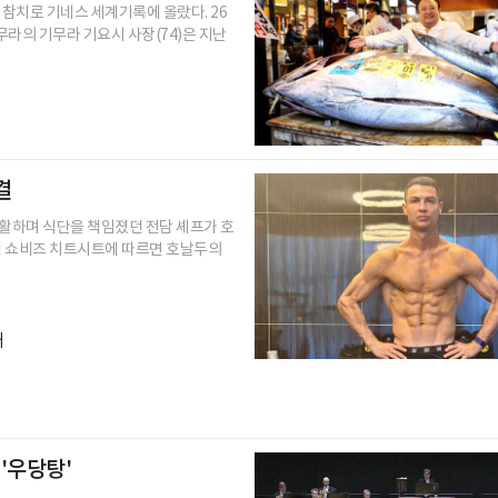
 참치로 기네스 세계기록에 올랐다. 26
무라의 기무라 기요시 사장(74)은 지난
결
생활하며 식단을 책임졌던 전담 셰프가 호
매체 쇼비즈 치트시트에 따르면 호날두의
개
'우당탕'