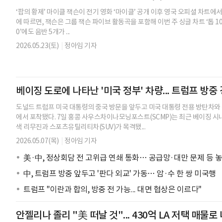
‘팝의 황제’ 마이클 잭슨이 전기 영화 ‘마이클’ 공개 이후 영국 오피셜 차트에서
에 따르면, 잭슨은 그룹 잭슨 파이브 활동곡을 포함해 이번 주 싱글 차트 ‘톱 100
0’에도 음반 5개가 ...
2026.05.23(토)
|
정아임 기자
베이징 도로에 나타난 '미국 정부' 차량... 트럼프 방중
도널드 트럼프 미국 대통령의 중국 방문을 앞두고 미국 대통령 전용 방탄차와
에서 포착됐다. 7일 홍콩 사우스차이나모닝포스트(SCMP)는 최근 베이징 시
색 리무진과 스포츠유틸리티차(SUV)가 목격됐...
2026.05.07(목)
|
정아임 기자
美·中, 정상회담 전 고위급 연쇄 통화… 공급망·대만 문제 등 
中, 트럼프 방중 앞두고 '판다 외교' 가동… 암·수 한 쌍 미국행
트럼프 "이란과 합의, 방중 전 가능... 대면 협상은 이르다"
안젤리나 졸리 "美 떠날 것"... 430억 LA 저택 매물로