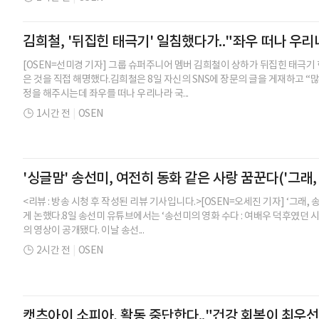
김희철, '뒤집힌 태극기' 일침했다가.."좌우 떠나 우
[OSEN=선미경 기자] 그룹 슈퍼주니어 멤버 김희철이 상하가 뒤집힌 태극기
은 것을 직접 해명했다.김희철은 8일 자신의 SNS에 장문의 글을 게재하고 “
정을 해주시는데 좌우를 떠나 우리나라 국...
1시간 전
|
OSEN
'싱글맘' 송선미, 여전히 동화 같은 사랑 꿈꾼다('그래,
<리뷰 : 방송 시청 후 작성된 리뷰 기사입니다.>[OSEN=오세진 기자] ‘그래,
게 논했다.8일 송선미 유튜브에서는 ‘송선미의 영화 수다 : 여배우 덕후였던 
의 영상이 공개됐다. 이날 송선...
2시간 전
|
OSEN
캣츠아이 소피아, 활동 중단한다.."건강 회복이 최우선