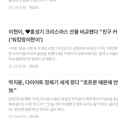
들에게 근황을 전했다.이어 “배에 ...
1시간 전
|
OSEN
이현이, ♥홍성기 크리스마스 선물 비교됐다 "친구 커
('워킹맘이현이')
<리뷰 : 방송 시청 후 작성된 리뷰 기사입니다.>[OSEN=오세진 기자] '워킹
한 이야기를 꺼내며 울분을 토했다.8일 이현이의 유튜브에서는 ‘콩국수 처돌
파vs설탕파)’란 영상이 공개됐다....
1시간 전
|
OSEN
박지윤, 다이어트 정체기 세게 왔다 "호르몬 때문에 안 
無"
[OSEN=임혜영 기자] 아나운서 출신 방송인 박지윤이 제주에서의 일상을 공
제주살이는 이런 맛이지”, “오늘 미치게 예뻤던 제주 보라노을”이라는 글과 
어 “호르몬 때문에 안 먹어도 살이 쪄서...
1시간 전
|
OSEN