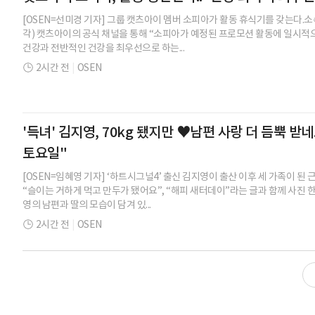
[OSEN=선미경 기자] 그룹 캣츠아이 멤버 소피아가 활동 휴식기를 갖는다.
각) 캣츠아이의 공식 채널을 통해 “소피아가 예정된 프로모션 활동에 일시적으
건강과 전반적인 건강을 최우선으로 하는...
2시간 전
|
OSEN
'득녀' 김지영, 70kg 됐지만 ♥남편 사랑 더 듬뿍 받네
토요일"
[OSEN=임혜영 기자] ‘하트시그널4’ 출신 김지영이 출산 이후 세 가족이 된
“슬이는 거하게 먹고 만두가 됐어요”, “해피 새터데이”라는 글과 함께 사진 
영의 남편과 딸의 모습이 담겨 있...
2시간 전
|
OSEN