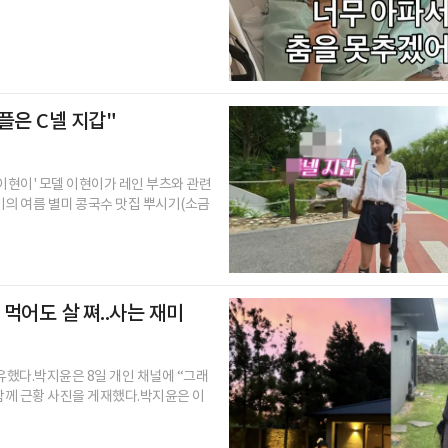
플은 C넬 지갑"
맘이현이' 모델 이현이가 레인 부츠와 관련
이의 여름 별미 콩국수 맛집 뿌시기(소금
먹어도 살 쪄..사는 재미
유했다.박지윤은 8일 개인 채널에 “그래
함께 근황 사진을 게재했다.박지윤은 이