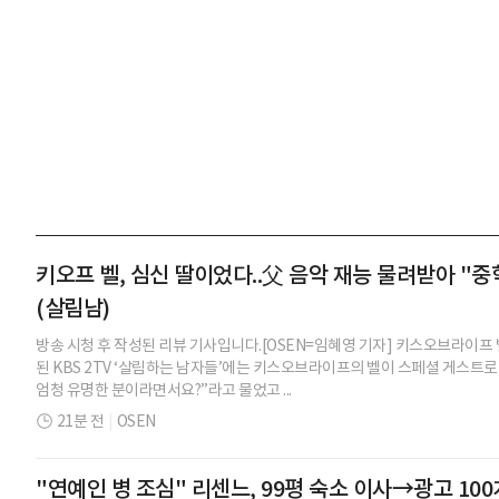
키오프 벨, 심신 딸이었다..父 음악 재능 물려받아 "중
(살림남)
방송 시청 후 작성된 리뷰 기사입니다.[OSEN=임혜영 기자] 키스오브라이프
된 KBS 2TV ‘살림하는 남자들’에는 키스오브라이프의 벨이 스페셜 게스트
엄청 유명한 분이라면서요?”라고 물었고 ...
21분 전
|
OSEN
"연예인 병 조심" 리센느, 99평 숙소 이사→광고 100