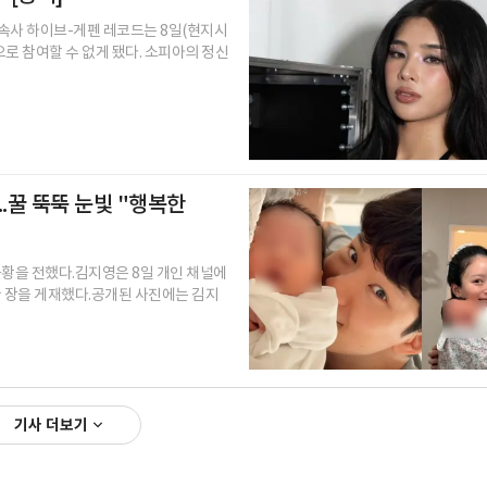
소속사 하이브-게펜 레코드는 8일(현지시
로 참여할 수 없게 됐다. 소피아의 정신
..꿀 뚝뚝 눈빛 "행복한
 근황을 전했다.김지영은 8일 개인 채널에
한 장을 게재했다.공개된 사진에는 김지
기사 더보기