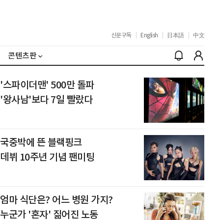
신문구독
|
English
|
日本語
|
中文
콘텐츠판
'스파이더맨' 500만 돌파
'왕사남'보다 7일 빨랐다
국중박에 뜬 블랙핑크
데뷔 10주년 기념 팬미팅
엄마 식단은? 어느 병원 가지?
누군가 '혼자' 짊어진 노동