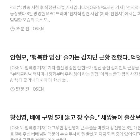
<리뷰 : 방송 시청 후 작성된 리뷰 기사입니다.>[OSEN=오세진 기자] ‘전지적
등장했다.8일 방영한 MBC 드라마 ‘전지적 참견 시점’(이하 ‘전참시’)에서는
털털한 모습의 숙소 모...
35분 전
|
OSEN
안현모, '행복한 임신' 즐기는 김지민 근황 전했다..
[OSEN=임혜영 기자] 기자 출신 방송인 안현모가 임신 중인 김지민의 근황을
“뷰티클리닉 터치미~! 첫화부터 우리 셋이 하는 진행”이라는 글과 함께 사진
A ‘뷰티 클리닉 터치미’에 함께 출...
57분 전
|
OSEN
황신영, 배에 구멍 5개 뚫고 장 수술.."세쌍둥이 출산보
[OSEN=임혜영 기자] 개그우먼 황신영이 큰 수술을 마쳤다.황신영은 8일 개
응원해 주신 베베님덜 덕분에 수술 무사히 잘 끝났고 지금 회복 중에 있어요!”