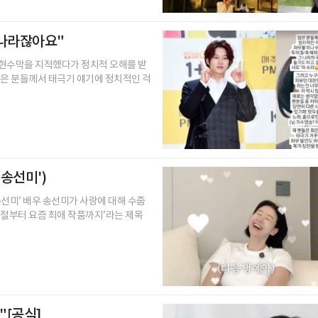
리나라잖아요"
 현수막을 지적했다가 정치적 오해를 받
많은 분들께서 태극기 얘기에 정치적인 걱
 송선미')
 송선미’ 배우 송선미가 사랑에 대해 수줍
시절부터 요즘 최애 작품까지’라는 제목
"[공식]