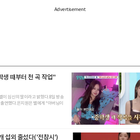
학생 때부터 천 곡 작업"
 벨이 심신의 딸이라고 밝혔다.8일 방송
로 출연했다.은지원은 벨에게 “아버님이
개 섭외 줄섰다('전참시')