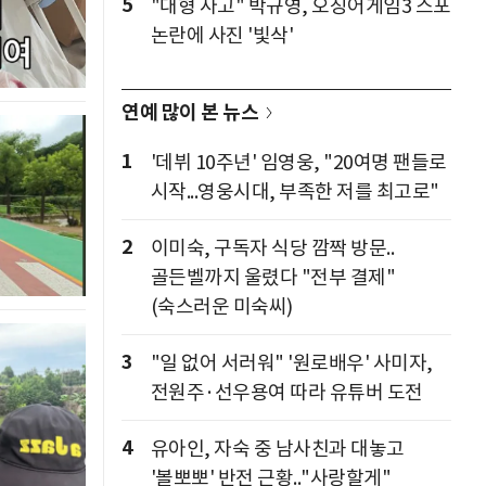
5
"대형 사고" 박규영, 오징어게임3 스포
논란에 사진 '빛삭'
연예 많이 본 뉴스
1
'데뷔 10주년' 임영웅, "20여명 팬들로
시작...영웅시대, 부족한 저를 최고로"
2
이미숙, 구독자 식당 깜짝 방문..
골든벨까지 울렸다 "전부 결제"
(숙스러운 미숙씨)
3
"일 없어 서러워" '원로배우' 사미자,
전원주·선우용여 따라 유튜버 도전
4
유아인, 자숙 중 남사친과 대놓고
'볼뽀뽀' 반전 근황.."사랑할게"