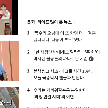
문화·라이프 많이 본 뉴스
1
'독수리 오남매'에 또 한명 더… 결혼
싫다더니 '다둥이 부모' 됐다
2
"한 사람만 반대해도 탈락"… '존 윅'이
마시던 블랑톤의 까다로운 기준
3
블랙핑크 최초·최고로 새긴 10년...
오늘 국중박서 팬들과 만난다
4
우리는 가까워질수록 분열한다…
'과잉 연결 시대'의 이면