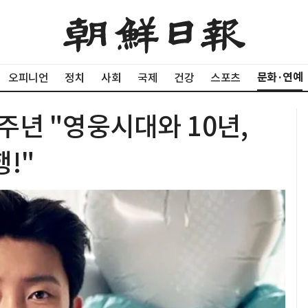
문화·연예
오피니언
정치
사회
국제
건강
스포츠
주년 "영웅시대와 10년,
!"