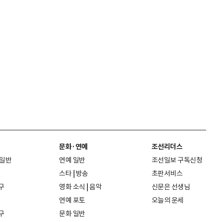
문화·연예
조선리더스
 일반
연예 일반
조선일보 구독신청
스타
|
방송
초판서비스
구
영화 소식
|
음악
신문은 선생님
연예 포토
오늘의 운세
구
문화 일반