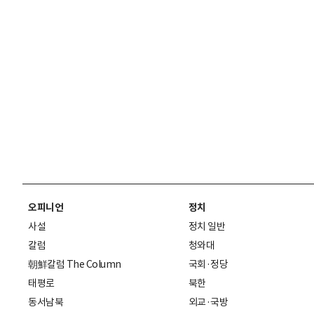
오피니언
정치
사설
정치 일반
칼럼
청와대
朝鮮칼럼 The Column
국회·정당
태평로
북한
동서남북
외교·국방