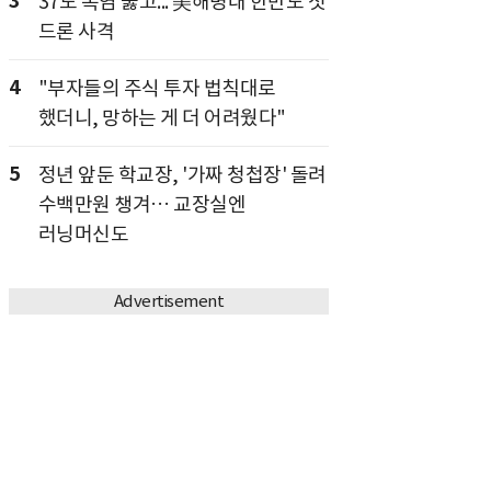
3
37도 폭염 뚫고... 美해병대 한반도 첫
드론 사격
4
"부자들의 주식 투자 법칙대로
했더니, 망하는 게 더 어려웠다"
5
정년 앞둔 학교장, '가짜 청첩장' 돌려
수백만원 챙겨… 교장실엔
러닝머신도