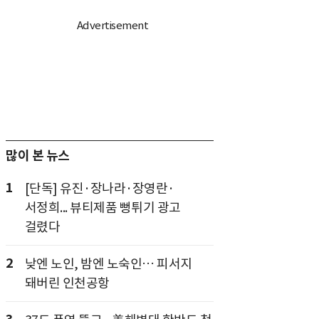
많이 본 뉴스
1
[단독] 유진·장나라·장영란·
서정희... 뷰티제품 뻥튀기 광고
걸렸다
2
낮엔 노인, 밤엔 노숙인… 피서지
돼버린 인천공항