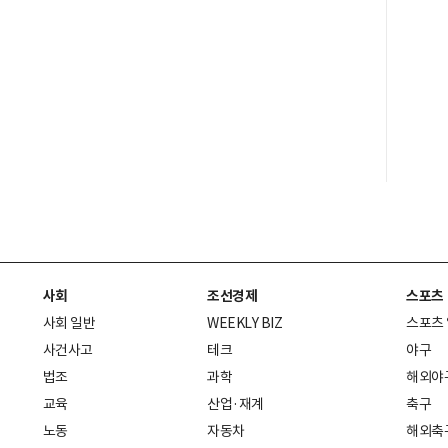
사회
조선경제
스포츠
사회 일반
WEEKLY BIZ
스포츠
사건사고
테크
야구
법조
과학
해외야
교육
산업·재계
축구
노동
자동차
해외축