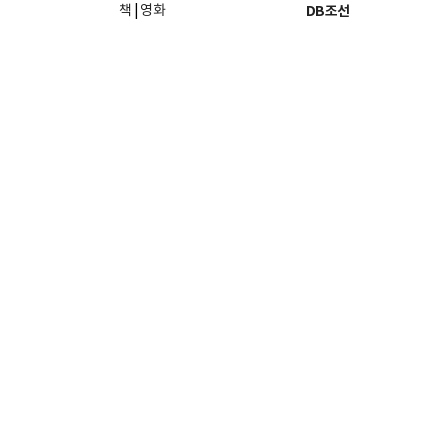
책
|
영화
DB조선
음악
|
공연
지면 PDF보기
미술·전시
인물검색
포토
종교·학술
사진검색
방송·미디어
뉴스 라이브러리
건축·디자인
뉴스Q
패션·뷰티
뉴스레터
여행
|
음식·맛집
리빙
발행)일자: 2011년 07월 26일
발행인·편집인: 홍준호
및 재배포 금지.
조선미디어 관계사
문의
사이트맵