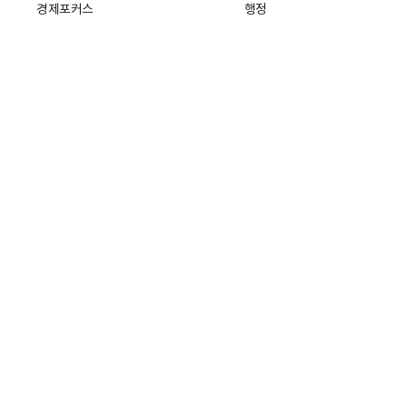
경제포커스
행정
만물상
에스프레소
국제
데스크에서
국제 일반
기자의 시각
미국
특파원 칼럼
중국
|
일본
기자수첩
아시아
팔면봉
유럽
ESSAY
중동·아프리카·중남미
전문가 칼럼
해외토픽
주소: 서울특별시 중구 세종대로21길 3
개인정보처리방침
청소년보호정
회사소개
기자채용
고객센터