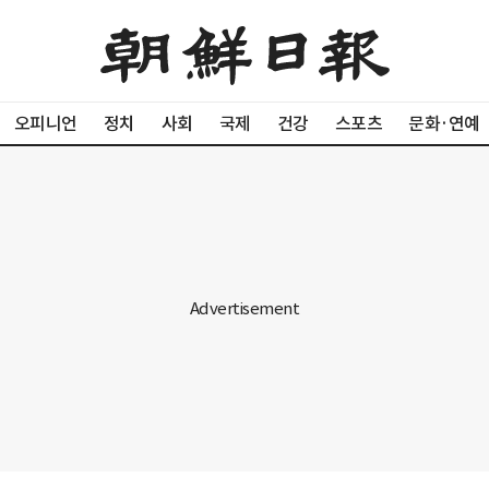
오피니언
정치
사회
국제
건강
스포츠
문화·연예