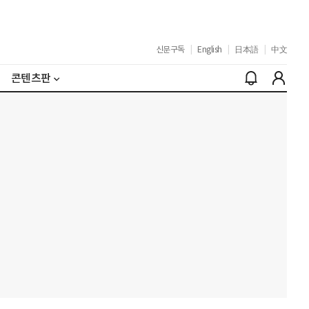
신문구독
|
English
|
日本語
|
中文
콘텐츠판