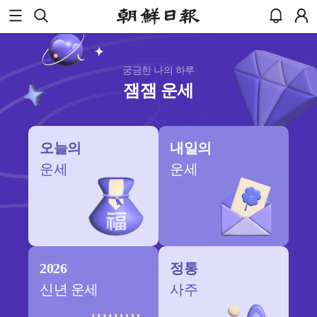
궁금한 나의 하루
잼잼 운세
오늘의
내일의
운세
운세
2026
정통
신년 운세
사주