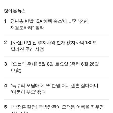
많이 본 뉴스
1
청년층 반발 'ISA 혜택 축소'에... 李 "전면
재검토하라" 질타
2
[사설] 6년 전 李지사와 현재 秋지사의 180도
달라진 곳간 사정
3
[오늘의 운세] 8월 8일 토요일 (음력 6월 26일
甲寅)
4
'독수리 오남매'에 또 한명 더… 결혼 싫다더니
'다둥이 부모' 됐다
5
[박정훈 칼럼] 국방장관이 모택동 어록을 좌우명