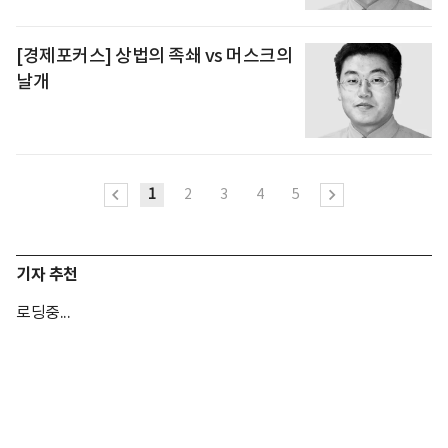
[경제포커스] 상법의 족쇄 vs 머스크의
날개
1
2
3
4
5
기자 추천
로딩중...