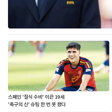
스페인 '질식 수비' 이끈 19세
'축구의 신' 슈팅 한 번 못 쐈다