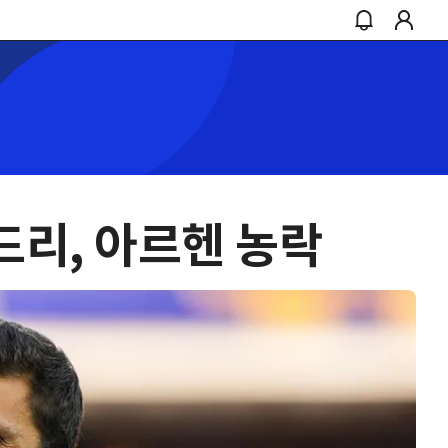
드리, 아르헨 농락