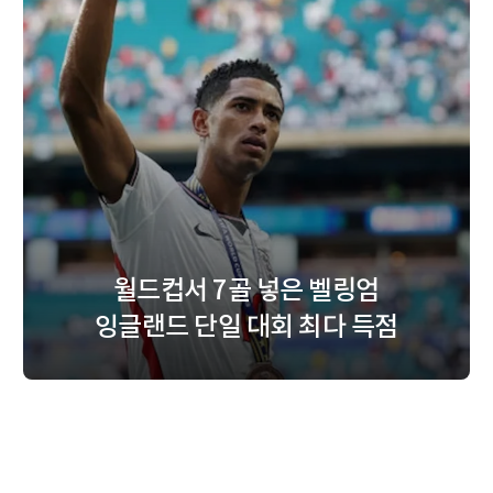
월드컵서 7골 넣은 벨링엄
잉글랜드 단일 대회 최다 득점