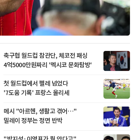
축구협 월드컵 참관단, 체코전 패싱
4억5000만원짜리 '멕시코 문화탐방'
첫 월드컵에서 펠레 넘었다
'7도움 기록' 프랑스 올리세
메시 "아르헨, 생활고 겪어…"
밀레이 정부는 정면 반박
"박지성·이영표가 뭘 안다고"