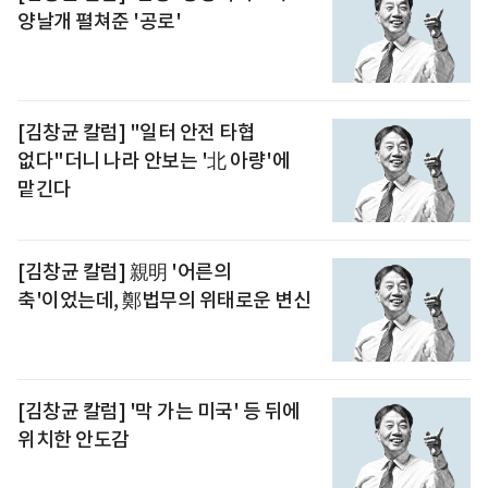
양날개 펼쳐준 '공로'
[김창균 칼럼] "일터 안전 타협
없다"더니 나라 안보는 '北 아량'에
맡긴다
[김창균 칼럼] 親明 '어른의
축'이었는데, 鄭법무의 위태로운 변신
[김창균 칼럼] '막 가는 미국' 등 뒤에
위치한 안도감