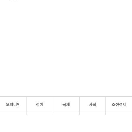
오피니언
정치
국제
사회
조선경제
문화·
조선
스포츠
건강
조선몰
연예
리더스