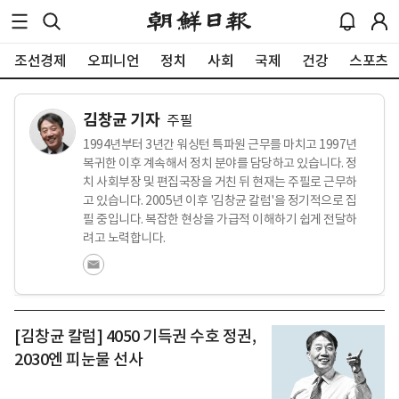
조선경제
오피니언
정치
사회
국제
건강
스포츠
김창균 기자
주필
1994년부터 3년간 워싱턴 특파원 근무를 마치고 1997년
복귀한 이후 계속해서 정치 분야를 담당하고 있습니다. 정
치 사회부장 및 편집국장을 거친 뒤 현재는 주필로 근무하
고 있습니다. 2005년 이후 '김창균 칼럼'을 정기적으로 집
필 중입니다. 복잡한 현상을 가급적 이해하기 쉽게 전달하
려고 노력합니다.
[김창균 칼럼] 4050 기득권 수호 정권,
2030엔 피눈물 선사