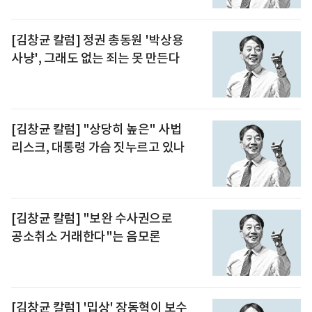
[김창균 칼럼] 정권 총동원 '박상용
사냥', 그래도 없는 죄는 못 만든다
[김창균 칼럼] "상당히 높은" 사법
리스크, 대통령 가슴 짓누르고 있나
[김창균 칼럼] "보완 수사권으로
공소취소 거래한다"는 음모론
[김창균 칼럼] '밉상' 장동혁이 보수