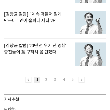
[김창균 칼럼] "계속 떠들어 믿게
만든다" 연어 술파티 세뇌 2년
[김창균 칼럼] 20년 전 위기 땐 영남
중진들이 黨 구하려 몸 던졌다
1
2
3
4
5
기자 추천
로딩중...