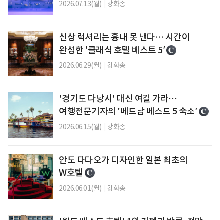
2026.07.13(월)
|
강화송
신상 럭셔리는 흉내 못 낸다… 시간이
완성한 '클래식 호텔 베스트 5′
2026.06.29(월)
|
강화송
'경기도 다낭시' 대신 여길 가라…
여행전문기자의 '베트남 베스트 5 숙소′
2026.06.15(월)
|
강화송
안도 다다오가 디자인한 일본 최초의
W호텔
2026.06.01(월)
|
강화송