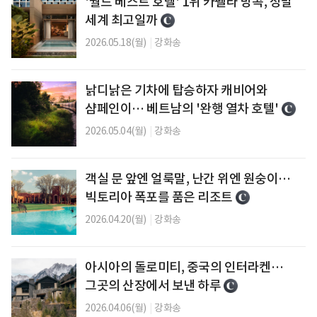
'월드 베스트 호텔' 1위 카펠라 방콕, 정말
세계 최고일까
2026.05.18(월)
|
강화송
낡디낡은 기차에 탑승하자 캐비어와
샴페인이… 베트남의 '완행 열차 호텔'
2026.05.04(월)
|
강화송
객실 문 앞엔 얼룩말, 난간 위엔 원숭이…
빅토리아 폭포를 품은 리조트
2026.04.20(월)
|
강화송
아시아의 돌로미티, 중국의 인터라켄…
그곳의 산장에서 보낸 하루
2026.04.06(월)
|
강화송