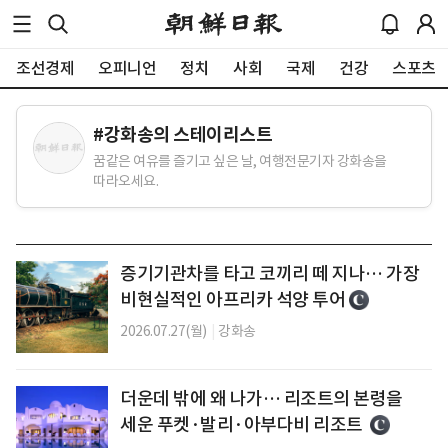
조선경제
오피니언
정치
사회
국제
건강
스포츠
#
강화송의 스테이리스트
꿈같은 여유를 즐기고 싶은 날, 여행전문기자 강화송을
따라오세요.
증기기관차를 타고 코끼리 떼 지나… 가장
비현실적인 아프리카 석양 투어
2026.07.27(월)
|
강화송
더운데 밖에 왜 나가… 리조트의 본령을
세운 푸켓·발리·아부다비 리조트