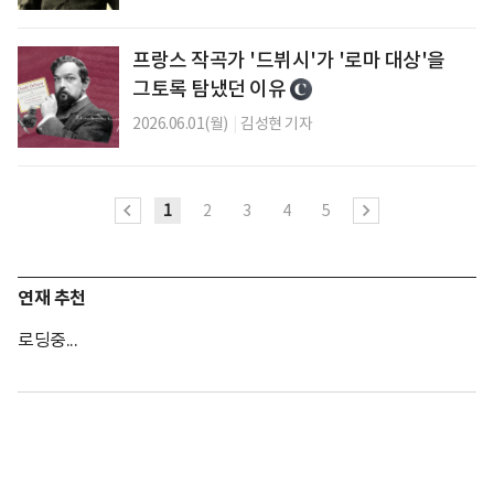
프랑스 작곡가 '드뷔시'가 '로마 대상'을
그토록 탐냈던 이유
2026.06.01(월)
|
김성현 기자
1
2
3
4
5
연재 추천
로딩중...