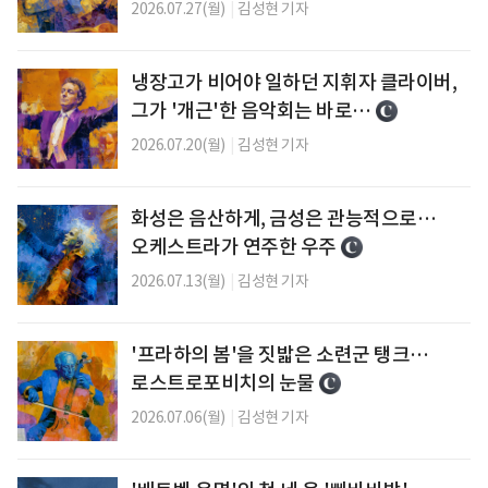
2026.07.27(월)
|
김성현 기자
냉장고가 비어야 일하던 지휘자 클라이버,
그가 '개근'한 음악회는 바로…
2026.07.20(월)
|
김성현 기자
화성은 음산하게, 금성은 관능적으로…
오케스트라가 연주한 우주
2026.07.13(월)
|
김성현 기자
'프라하의 봄'을 짓밟은 소련군 탱크…
로스트로포비치의 눈물
2026.07.06(월)
|
김성현 기자