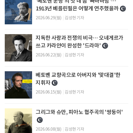
'베토벤 운명'의 첫 네 음 '빠바바밤'…
1913년 베를린필은 어떻게 연주했을까
2026.06.29(월)
|
김성현 기자
지독한 사랑과 전쟁의 비극… 오네게르가
쓰고 카라얀이 완성한 '드라마'
2026.06.22(월)
|
김성현 기자
베토벤 교향곡으로 아버지와 '맞대결'한
지휘자
2026.06.15(월)
|
김성현 기자
그리그와 슈만, 피아노 협주곡의 '쌍둥이'
2026.06.08(월)
|
김성현 기자