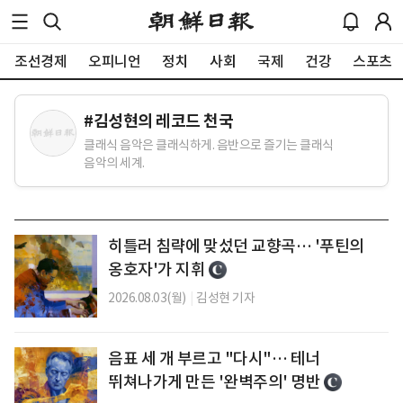
조선경제
오피니언
정치
사회
국제
건강
스포츠
#
김성현의 레코드 천국
클래식 음악은 클래식하게. 음반으로 즐기는 클래식
음악의 세계.
히틀러 침략에 맞섰던 교향곡… '푸틴의
옹호자'가 지휘
2026.08.03(월)
|
김성현 기자
음표 세 개 부르고 "다시"… 테너
뛰쳐나가게 만든 '완벽주의' 명반