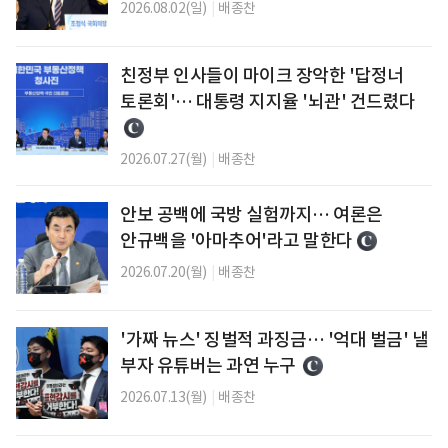
2026.08.02(일)
|
배종찬
친정부 인사들이 마이크 장악한 '답정너
토론회'… 대통령 지지율 '뇌관' 건드렸다
2026.07.27(월)
|
배종찬
안보 공백에 국방 실험까지… 여론은
안규백을 '아마추어'라고 말한다
2026.07.20(월)
|
배종찬
'가짜 뉴스' 징벌적 과징금… '억대 벌금' 낼
부자 유튜버는 과연 누구
2026.07.13(월)
|
배종찬