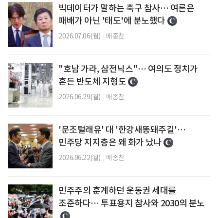
빅데이터가 말하는 축구 참사… 여론은
패배가 아닌 '태도'에 분노했다
2026.07.06(월)
|
배종찬
"호남 가라, 삼전닉스"… 여의도 정치가
흔든 반도체 지형도
2026.06.29(월)
|
배종찬
'문조털래유' 대 '한강새똥돼주길'…
민주당 지지층은 왜 화가 났나
2026.06.22(월)
|
배종찬
민주주의 훈계하던 운동권 세대를
조준하다… 투표용지 참사와 2030의 분노