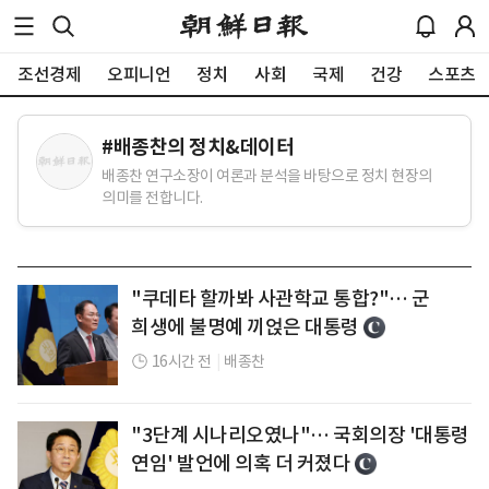
조선경제
오피니언
정치
사회
국제
건강
스포츠
#
배종찬의 정치&데이터
배종찬 연구소장이 여론과 분석을 바탕으로 정치 현장의
의미를 전합니다.
"쿠데타 할까봐 사관학교 통합?"… 군
희생에 불명예 끼얹은 대통령
16시간 전
|
배종찬
"3단계 시나리오였나"… 국회의장 '대통령
연임' 발언에 의혹 더 커졌다