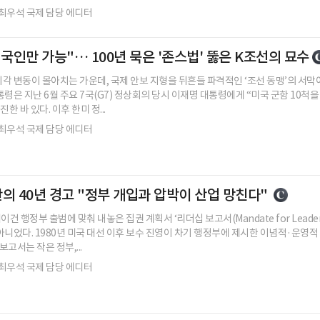
최우석 국제 담당 에디터
국인만 가능"… 100년 묵은 '존스법' 뚫은 K조선의 묘수
각 변동이 몰아치는 가운데, 국제 안보 지형을 뒤흔들 파격적인 ‘조선 동맹’의 서막이
통령은 지난 6월 주요 7국(G7) 정상회의 당시 이재명 대통령에게 “미국 군함 10척
한 바 있다. 이후 한미 정...
최우석 국제 담당 에디터
 40년 경고 "정부 개입과 압박이 산업 망친다"
 행정부 출범에 맞춰 내놓은 집권 계획서 ‘리더십 보고서(Mandate for Leaders
아니었다. 1980년 미국 대선 이후 보수 진영이 차기 행정부에 제시한 이념적·운영
보고서는 작은 정부,...
최우석 국제 담당 에디터