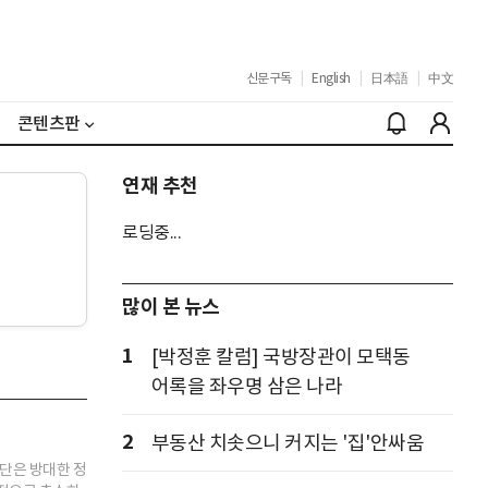
신문구독
|
English
|
日本語
|
中文
콘텐츠판
연재 추천
로딩중...
많이 본 뉴스
1
[박정훈 칼럼] 국방장관이 모택동
어록을 좌우명 삼은 나라
2
부동산 치솟으니 커지는 '집'안싸움
단은 방대한 정