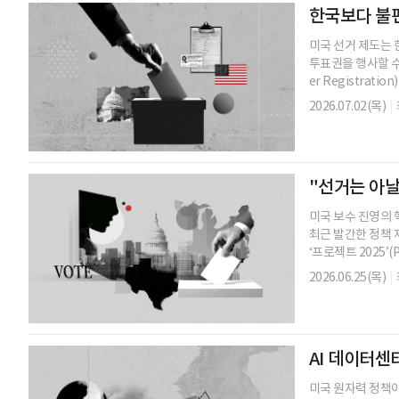
한국보다 불편
미국 선거 제도는 
투표권을 행사할 수
er Registratio
2026.07.02(목)
|
"선거는 아
미국 보수 진영의 
최근 발간한 정책 제
‘프로젝트 2025’(Pro
2026.06.25(목)
|
AI 데이터센
미국 원자력 정책이