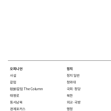
오피니언
정치
사설
정치 일반
칼럼
청와대
朝鮮칼럼 The Column
국회·정당
태평로
북한
동서남북
외교·국방
경제포커스
행정