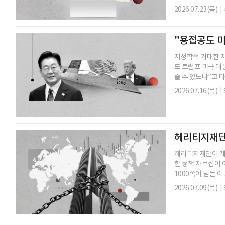
2026.07.23(목)
|
"용접공도 미
지정학적 거대한 지
드 트럼프 미국 대
줄 수 있느냐”고 타진
2026.07.16(목)
|
헤리티지재단의
헤리티지재단이 레이건
한 정책 자료집이 
1000쪽이 넘는 이 
2026.07.09(목)
|