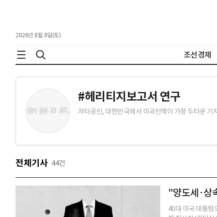
2026년 8월 8일(토)
조선경제
#
헤리티지보고서 연구
자타공인, 대한민국에서 미국인맥이 가장 두터운 기자,
전체기사
44
건
"양도세·상속
40대 미국 대통령