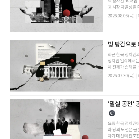
책 청사진 ‘리더십 
고 시장 자율성을 확
2026.08.06(목)
|
빚 탕감으로 
최근 한국 정치권과
정치권 일각에서는 
체 전체가 손해를 보
2026.07.30(목)
|
'밀실 공천'
요즘 한국 정치권에
라 당의 노선은 물
차기 대선의 전초전