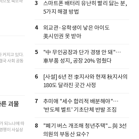
획기적으로 축소하
3
스마트폰 배터리 유난히 빨리 닳는 분,
5가지 해결 방법
4
외교관·유학생이 낳은 아이도
美시민권 못 받아
5
"中 무인공장과 단가 경쟁 안 돼"…
 커지고 있다.
車부품 성지, 공장 20% 멈췄다
결국 사회 공동
6
[사설] 6년 전 李지사와 현재 秋지사의
180도 달라진 곳간 사정
7
추미애 "세수 합리적 배분해야"…
다른 괴물
'반도체 벨트' 기초단체 반발 조짐
가 되느냐에 따
8
"폐기 버스 개조해 청년주택"... 與 3선
 경쟁이 사실상
의원의 부동산 묘수?