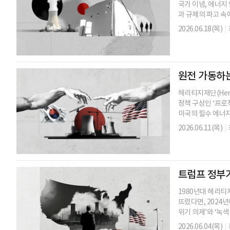
국가 이념, 에너지
과 규제의 파고 속에
2026.06.18(목)
|
원전 가동하는
헤리티지재단(Herit
정책 구상인 ‘프로
미국의 필수 에너지 
2026.06.11(목)
|
트럼프 정부가
1980년대 헤리티지
뜨렸다면, 2024년
위기 의제’와 ‘녹색 뉴
2026.06.04(목)
|