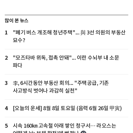
많이 본 뉴스
1
"폐기 버스 개조해 청년주택"... 與 3선 의원의 부동산
묘수?
2
"모즈타바 위독, 접촉 안돼"... 이란 수뇌부 내 소문
파다
3
李, 6시간동안 부동산 회의... "주택공급, 기존
사고방식 벗어나 과감히 실천"
4
[오늘의 운세] 8월 8일 토요일 (음력 6월 26일 甲寅)
5
시속 160㎞ 고속철 아래 쌓인 청구서… 라오스는