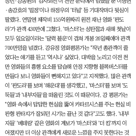
정민·강동원의 '검사외전'이 천만 문턱에서 멈췄을 뿐 이병헌
·송강호의 '밀정'이나 하정우의 '터널' 등 기대작마다 뒷심이
딸렸다. 연말엔 제작비 155억원짜리 원전 재난 영화 '판도
라'가 관객 430만에 그쳤다. '마스터'는 성탄절과 새해 첫날이
모두 일요일이라는 '달력 불운'이 겹쳐 개봉 26일째에야 관객
700만명을 넘겼다. 강유정 영화평론가는 "작년 총관객이 줄
었다는 얘기를 듣고 '역시나' 싶었다. 대박을 노리고 이전 천
만 영화들의 흥행 요소를 답습해 안정 지향형 블록버스터를
만들다 보니 영화들이 뻔해지고 있다"고 지적했다. 많은 관객
이 '판도라'를 보며 '해운대'를 생각했고, '마스터'를 보며 '도
둑들'과 '내부자들'을 떠올린 것도 이 때문이다. 강 평론가는
"영화 속에서 답답한 현실을 뚫어 카타르시스를 주는 현실 비
판형 판타지가 잘되던 시기는 끝난 것 같다"고도 했다. '내부
자들' '베테랑' 같은 영화의 계보가 '마스터'와 '더 킹'까지 이
어졌지만 더 이상 관객에게 새로운 느낌을 주지 못한다는 것