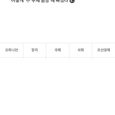
어떻게 '中 부채 함정'에 빠졌나
오피니언
정치
국제
사회
조선경제
문화·
조선
스포츠
건강
조선몰
연예
리더스
조선일보 공식 SNS
개인정보처리방침
사이트맵
Copyright 조선일보 All rights reserved. 무단 전재 및 재배포 금지.