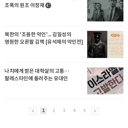
조폭의 원조 이정재
북한의 '조용한 악인'... 김일성의
영원한 오른팔 김책 [유석재의 악인전]
나치에게 받은 대학살의 고통…
팔레스타인에 돌려주는 유대인
1
2
3
4
5