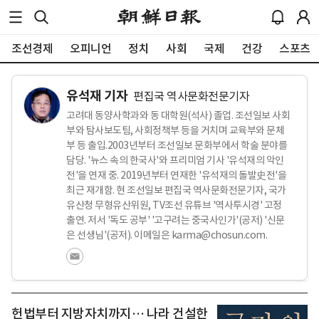
조선경제
오피니언
정치
사회
국제
건강
스포츠
유석재 기자
편집국 역사문화전문기자
고려대 동양사학과와 동 대학원(석사) 졸업. 조선일보 사회
부와 탐사보도팀, 사회정책부 등을 거치며 교육부와 문체
부 등 출입.2003년부터 조선일보 문화부에서 학술 분야를
담당. '뉴스 속의 한국사'와 프리미엄 기사 '유석재의 악인
전'을 연재 중. 2019년부터 연재한 '유석재의 돌발史전'을
최근 재개함. 현 조선일보 편집국 역사문화전문기자, 국가
유산청 무형유산위원, TV조선 유튜브 '역사투시경' 고정
출연. 저서 '독도 공부' '고구려는 중국사인가'(공저) '신문
은 선생님'(공저). 이메일은 karma@chosun.com.
헌법부터 지방자치까지… 나라 건설한