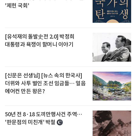
'제헌 국회'
[유석재의 돌발史전 2.0] 박정희
대통령과 욕쟁이 할머니 이야기
[신문은 선생님] [뉴스 속의 한국사]
더위와 사투 벌인 조선 임금들… 얼음
에어컨 만든 왕은?
50년 전 8·18 도끼만행사건 주역…
'판문점의 미친개' 박철