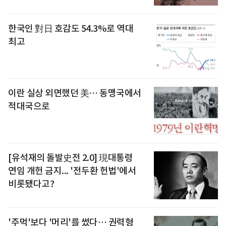
한국인 對日 호감도 54.3%로 역대
최고
이란 실상 외면했던 美… 동맹국에서
적대국으로
[유석재의 돌발史전 2.0] 現대통령
연임 개헌 금지... '전두환 헌법'에서
비롯됐다고?
'주먹'보다 '머리'를 썼다… 권력형