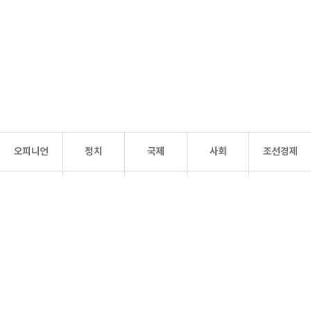
오피니언
정치
국제
사회
조선경제
문화·
조선
스포츠
건강
조선몰
연예
리더스
조선일보 공식 SNS
개인정보처리방침
사이트맵