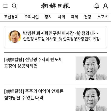
조선경제
오피니언
정치
사회
국제
건강
스포츠
박병원 퇴계학연구원 이사장·前 청와대
안민정책포럼 이사장·前 한국경영자총협회 회장
경제수석
[朝鮮칼럼] 전남광주시의 반도체
공장이 성공하려면
[朝鮮칼럼] 주주의 이익이 언제든
침해당할 수 있는 나라