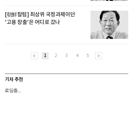
[朝鮮칼럼] 최상위 국정과제이던
'고용 창출'은 어디로 갔나
1
2
3
4
5
기자 추천
로딩중...