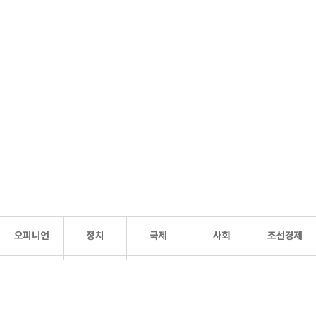
오피니언
정치
국제
사회
조선경제
문화·
조선
스포츠
건강
조선몰
연예
리더스