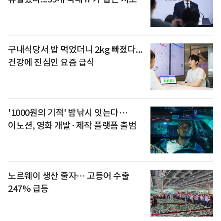
구내식당서 밥 먹었더니 2kg 빠졌다...
건강에 진심인 요즘 급식
'1000원의 기적' 밤낚시 잇는다…
이노션, 영화 개발·제작 플랫폼 출범
노르웨이 생산 줄자… 고등어 수출
247% 급등