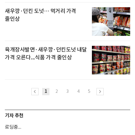
새우깡·던킨 도넛… 먹거리 가격
줄인상
육개장사발면·새우깡·던킨도넛 내달
가격 오른다...식품 가격 줄인상
1
2
3
4
5
기자 추천
로딩중...