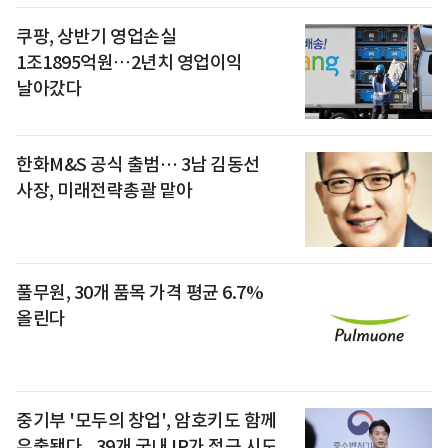
쿠팡, 상반기 영업손실
1조1895억원⋯2년치 영업이익
날아갔다
한화M&S 공식 출범… 3남 김동선
사장, 미래전략총괄 맡아
풀무원, 30개 품목 가격 평균 6.7%
올린다
중기부 '모두의 창업', 암호키도 함께
유출됐다...39개 국내 IP가 접근 시도