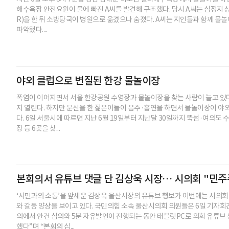
해수욕장 안전요원이 물에 빠진 A씨를 발견해 구조했다. 당시 A씨는 심정지
R)을 한 뒤 소방당국이 병원으로 옮겼으나 숨졌다. A씨는 지인들과 함께 물
파악됐다....
야외 클럽으로 변질된 한강 물놀이장
폭염이 이어지면서 서울 한강공원 수영장과 물놀이장을 찾는 사람이 늘고 있다
지 열린다. 하지만 문신을 한 젊은이들이 음주·흡연을 하면서 물놀이장이 야
다. 6일 서울시에 따르면 지난 6월 19일부터 지난달 30일까지 뚝섬·여의도
장 등 6곳을 찾...
본회의서 유튜브 댓글 단 김상욱 시장… 시의회 "민주
‘시민과의 소통’을 앞세운 김상욱 울산시장의 유튜브 행보가 이번에는 시의
와 갈등 양상을 보이고 있다. 국민의힘 소속 울산시의회 의원들은 6일 기자회견
의에서 안건 심의와 5분 자유발언이 진행되는 동안 태블릿PC로 의회 유튜브
했다”며 “본회의 심...