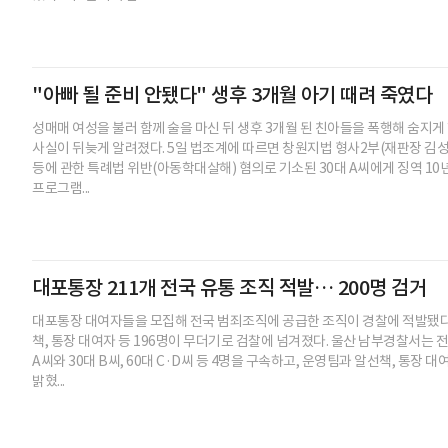
"아빠 될 준비 안됐다" 생후 3개월 아기 때려 죽였다
성매매 여성을 불러 함께 술을 마신 뒤 생후 3개월 된 친아들을 폭행해 숨지게 
사실이 뒤늦게 알려졌다. 5일 법조계에 따르면 창원지법 형사2부(재판장 김성환
등에 관한 특례법 위반(아동학대살해) 혐의로 기소된 30대 A씨에게 징역 1
프로그램...
대포통장 211개 전국 유통 조직 적발… 200명 검거
대포통장 대여자들을 모집해 전국 범죄조직에 공급한 조직이 경찰에 적발됐다.
책, 통장 대여자 등 196명이 무더기로 검찰에 넘겨졌다. 울산 남부경찰서는 
A씨와 30대 B씨, 60대 C·D씨 등 4명을 구속하고, 운영팀과 알선책, 통장 
밝혔...