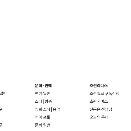
문화·연예
조선리더스
 일반
연예 일반
조선일보 구독신청
스타
|
방송
초판서비스
구
영화 소식
|
음악
신문은 선생님
연예 포토
오늘의 운세
구
문화 일반