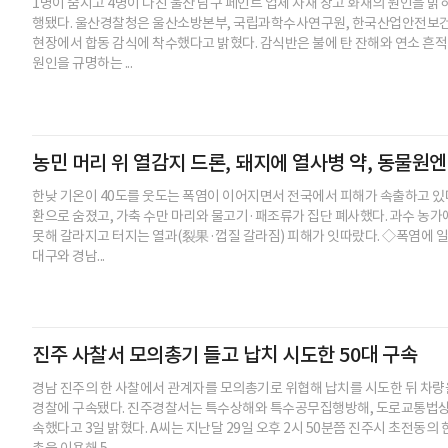
1명이 숨지고 4명이 다친 울산 남구 페인트 업체 자재 창고 화재의 원인을 밝히
행됐다. 울산경찰청은 울산소방본부, 국립과학수사연구원, 한국산업안전보건공
현장에서 합동 감식에 착수했다고 밝혔다. 감식반은 불에 탄 잔해와 연소 흔적
원인을 규명하는 ...
농민 머리 위 열감지 드론, 돼지에 열사병 약, 동물원엔
한낮 기온이 40도를 웃도는 폭염이 이어지면서 전국에서 피해가 속출하고 있다.
환으로 숨졌고, 가축 수만 마리와 물고기·패조류가 집단 폐사했다. 과수 농가
못해 갈라지고 터지는 열과(裂果·껍질 갈라짐) 피해가 잇따랐다. ◇폭염에 일
대구와 경남...
진주 사찰서 모의총기 들고 납치 시도한 50대 구속
경남 진주의 한 사찰에서 관계자를 모의총기로 위협해 납치를 시도한 뒤 차량을
경찰에 구속됐다. 진주경찰서는 특수상해와 특수공무집행방해, 도로교통법상 
속했다고 3일 밝혔다. A씨는 지난달 29일 오후 2시 50분쯤 진주시 초전동의