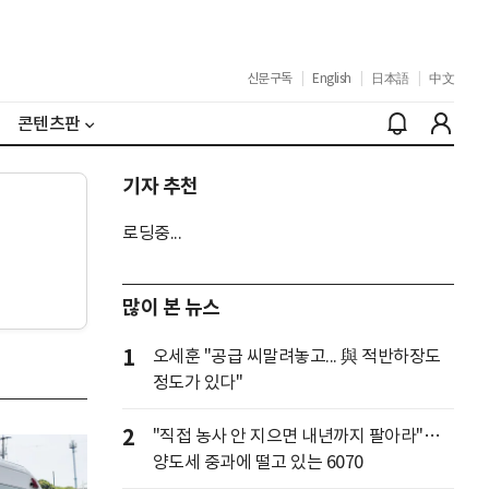
신문구독
|
English
|
日本語
|
中文
콘텐츠판
기자 추천
로딩중...
많이 본 뉴스
1
오세훈 "공급 씨말려놓고... 與 적반하장도
정도가 있다"
2
"직접 농사 안 지으면 내년까지 팔아라"…
양도세 중과에 떨고 있는 6070