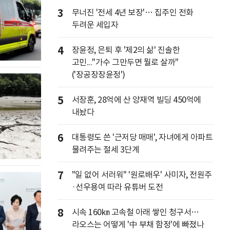
3
무너진 '전세 4년 보장'… 집주인 전화
두려운 세입자
4
장윤정, 은퇴 후 '제2의 삶' 진솔한
고민..."가수 그만두면 뭘로 살까"
('장공장장윤정')
5
서장훈, 28억에 산 양재역 빌딩 450억에
내놨다
6
대통령도 쓴 '근저당 매매', 자녀에게 아파트
물려주는 절세 3단계
7
"일 없어 서러워" '원로배우' 사미자, 전원주
·선우용여 따라 유튜버 도전
8
시속 160㎞ 고속철 아래 쌓인 청구서…
라오스는 어떻게 '中 부채 함정'에 빠졌나