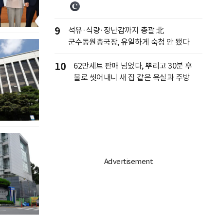
9
석유·식량·장난감까지 총괄 北
군수동원총국장, 유일하게 숙청 안 됐다
10
62만세트 판매 넘었다, 뿌리고 30분 후
물로 씻어내니 새 집 같은 욕실과 주방