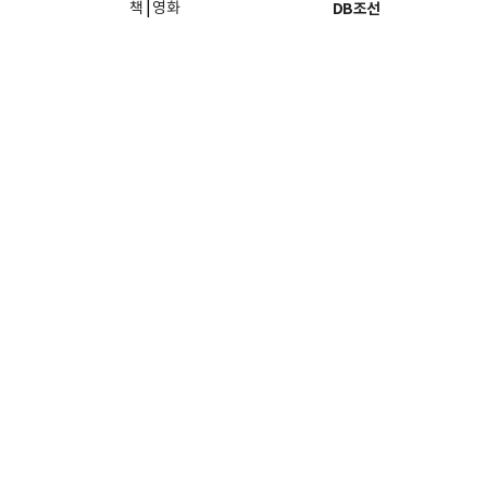
책
|
영화
DB조선
음악
|
공연
지면 PDF보기
미술·전시
인물검색
포토
종교·학술
사진검색
방송·미디어
뉴스 라이브러리
건축·디자인
뉴스Q
패션·뷰티
뉴스레터
여행
|
음식·맛집
리빙
26일
발행인: 홍준호 | 편집인: 양상훈
조선미디어 관계사
문의
사이트맵