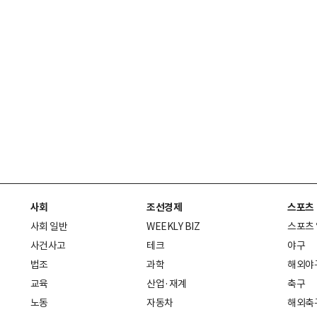
사회
조선경제
스포츠
사회 일반
WEEKLY BIZ
스포츠
사건사고
테크
야구
법조
과학
해외야
교육
산업·재계
축구
노동
자동차
해외축