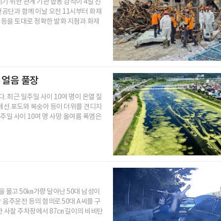
기 위한 관계 기관 합동 감식이 4일 진
단과 함께 이날 오전 11시부터 화재
 등을 토대로 정확한 발화 지점과 화재
 얼음 풀장
 최근 일주일 사이 10여 명이 온열 질
에선 포도와 복숭아 등이 더위를 견디지
주일 사이 10여 명 사망 올여름 폭염은
 몰고 50㎞가량 달아난 50대 남성이
음주운전 등의 혐의로 50대 A씨를 구
 한 사찰 주차장에서 87㎝ 길이의 비비탄