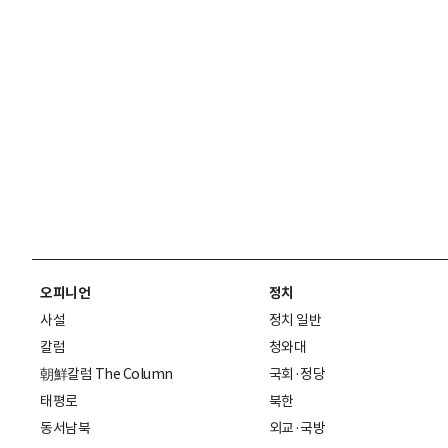
오피니언
정치
사설
정치 일반
칼럼
청와대
朝鮮칼럼 The Column
국회·정당
태평로
북한
동서남북
외교·국방