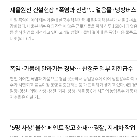
새울원전 건설현장 "폭염과 전쟁"... 얼음물·냉방버스
연일 폭염이 이어지는 가운데 한국수력원자력 새울원자력본부가 새울 3·4호기
강화했다. 새울본부는 옥외 작업이 많은 근로자들을 위해 하루 1600개의 
등 휴식 환경을 개선하고 있다고 4일 밝혔다. 물병 걸이대 등 폭염 대응 물품
터넷(IoT) 기...
폭염·가뭄에 말라가는 경남… 산청군 일부 제한급수
연일 이어진 폭염과 가뭄으로 경남 곳곳에서 농업용수에 이어 생활용수까지 
수가 시행되고 물놀이장 운영을 중단하는 등 가뭄 피해가 생기고 있다. 4일 경
밀양·양산·의령·산청·창원·거제·창녕·하동 등 8개 시군의 농업용수 가뭄 대
저수율은 이날 기...
'5명 사상' 울산 페인트 창고 화재…경찰, 지게차 작업