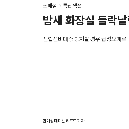
스페셜
특집섹션
밤새 화장실 들락날
전립선비대증 방치할 경우 급성요폐로 
현기성 메디컬 리포트 기자