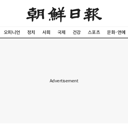
오피니언
정치
사회
국제
건강
스포츠
문화·연예