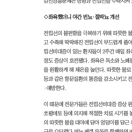
감신경흥분제는 방광과 전립선을 수축시켜 소
◇좌욕했더니 야간 빈뇨·절박뇨 개선
전립선의 불편함을 극복하기 위해 따뜻한 
고 수축해 딱딱해진 전립선이 부드럽게 풀
립선비대증이 있는 환자들이 2주간 매일 좌욕
정도 증상이 호전됐다. 좌욕은 독소와 노폐
을 원활하게 해 체온을 높인다. 따뜻한 물로
등과 같은 항문질환의 통증을 감소시키고 전
·예방한다.
이 때문에 전문가들은 전립선비대증 증상 완
쏘팔메토 등에 의지해 적절한 치료 시기를 놓
의 따뜻한 물을 대야에 담아 엉덩이를 담근 채
근을 오므렸다 펴는 케겔 운동을 함께하면 