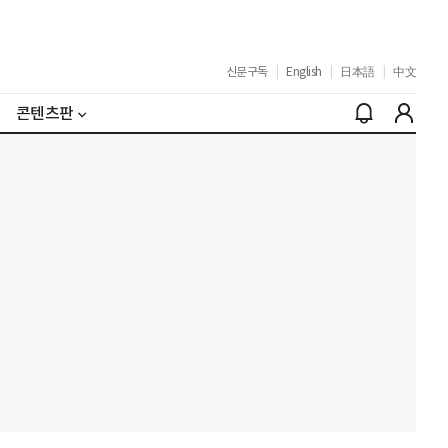
신문구독
|
English
|
日本語
|
中文
콘텐츠판