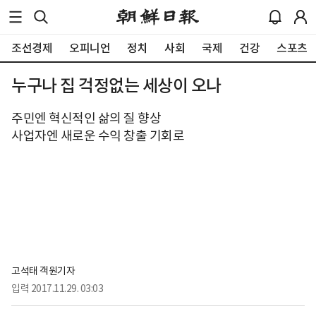
조선경제
오피니언
정치
사회
국제
건강
스포츠
누구나 집 걱정없는 세상이 오나
주민엔 혁신적인 삶의 질 향상
사업자엔 새로운 수익 창출 기회로
고석태 객원기자
입력
2017.11.29. 03:03