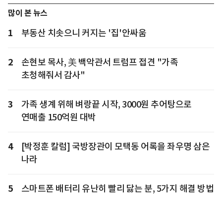
많이 본 뉴스
1
부동산 치솟으니 커지는 '집'안싸움
2
손현보 목사, 美 백악관서 트럼프 접견 "가족
초청해줘서 감사"
3
가족 생계 위해 벼랑끝 시작, 3000원 추어탕으로
연매출 150억원 대박
4
[박정훈 칼럼] 국방장관이 모택동 어록을 좌우명 삼은
나라
5
스마트폰 배터리 유난히 빨리 닳는 분, 5가지 해결 방법