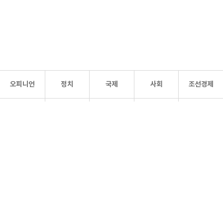
오피니언
정치
국제
사회
조선경제
문화·
조선
스포츠
건강
조선몰
연예
리더스
조선일보 공식 SNS
개인정보처리방침
사이트맵
Copyright 조선일보 All rights reserved. 무단 전재 및 재배포 금지.