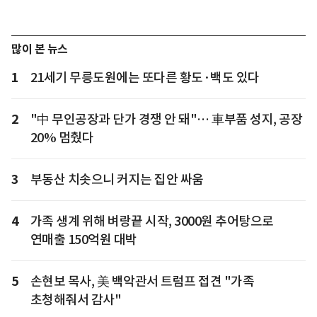
많이 본 뉴스
1
21세기 무릉도원에는 또다른 황도·백도 있다
2
"中 무인공장과 단가 경쟁 안 돼"… 車부품 성지, 공장
20% 멈췄다
3
부동산 치솟으니 커지는 집안 싸움
4
가족 생계 위해 벼랑끝 시작, 3000원 추어탕으로
연매출 150억원 대박
5
손현보 목사, 美 백악관서 트럼프 접견 "가족
초청해줘서 감사"