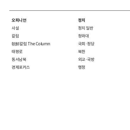
오피니언
정치
사설
정치 일반
칼럼
청와대
朝鮮칼럼 The Column
국회·정당
태평로
북한
동서남북
외교·국방
경제포커스
행정
만물상
에스프레소
국제
데스크에서
국제 일반
기자의 시각
미국
특파원 칼럼
중국
|
일본
기자수첩
아시아
팔면봉
유럽