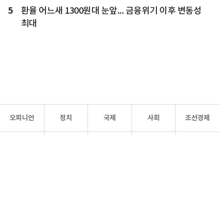
5
환율 어느새 1300원대 눈앞... 금융위기 이후 변동성
최대
오피니언
정치
국제
사회
조선경제
문화·
조선
스포츠
건강
조선몰
연예
리더스
조선일보 공식 SNS