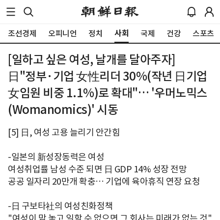
사회
조선경제
오피니언
정치
국제
건강
스포츠
[일하고 싶은 여성, 날개를 달아주자]
日"정부·기업 女性리더 30%(작년 日기업
女임원 비중 1.1%)로 확대"… '우머노믹스
(Womanomics)' 시동
[5] 日, 여성 고용 늘리기 안간힘
-일본의 新성장동력은 여성
여성취업률 남성 수준 되면 日 GDP 14% 성장 전망
공공 일자리 20만개 확충… 기업에 육아휴직 연장 요청
-日 구보타社의 여성친화정책
"여성이 맘 놓고 일할 수 없으면 그 회사는 미래가 없는 것"