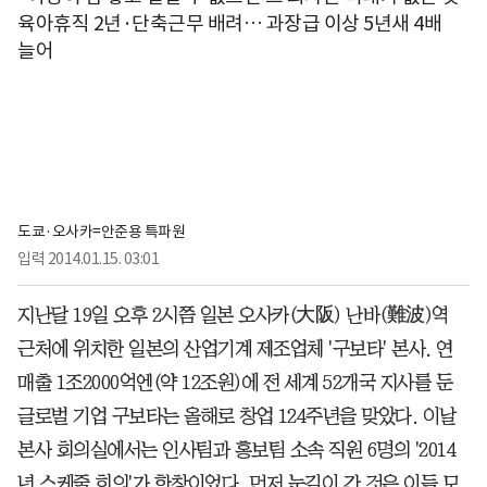
육아휴직 2년·단축근무 배려… 과장급 이상 5년새 4배
늘어
도쿄·오사카=안준용 특파원
입력
2014.01.15. 03:01
지난달 19일 오후 2시쯤 일본 오사카(大阪) 난바(難波)역
근처에 위치한 일본의 산업기계 제조업체 '구보타' 본사. 연
매출 1조2000억엔(약 12조원)에 전 세계 52개국 지사를 둔
글로벌 기업 구보타는 올해로 창업 124주년을 맞았다. 이날
본사 회의실에서는 인사팀과 홍보팀 소속 직원 6명의 '2014
년 스케줄 회의'가 한창이었다. 먼저 눈길이 간 것은 이들 모