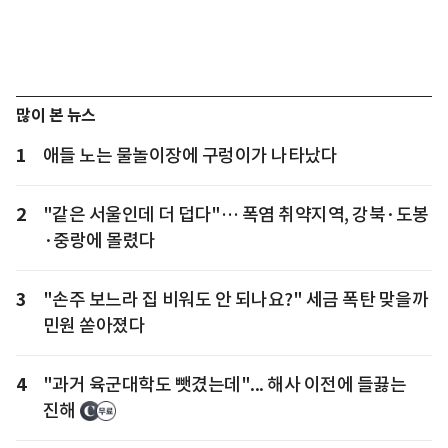
많이 본 뉴스
1
애들 노는 물놀이장에 구렁이가 나타났다
2
"같은 서울인데 더 덥다"… 폭염 취약지역, 강북·도봉
·중랑에 몰렸다
3
"손주 보느라 집 비워도 안 되나요?" 세금 폭탄 맞을까
민원 쏟아졌다
4
"과거 육군대학도 뺏겼는데"... 해사 이전에 들끓는
진해