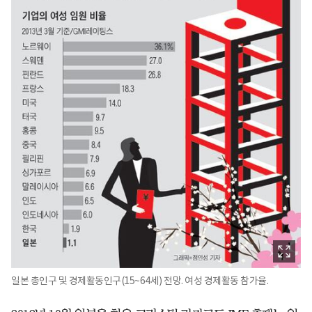
일본 총인구 및 경제활동인구(15~64세) 전망. 여성 경제활동 참가율.