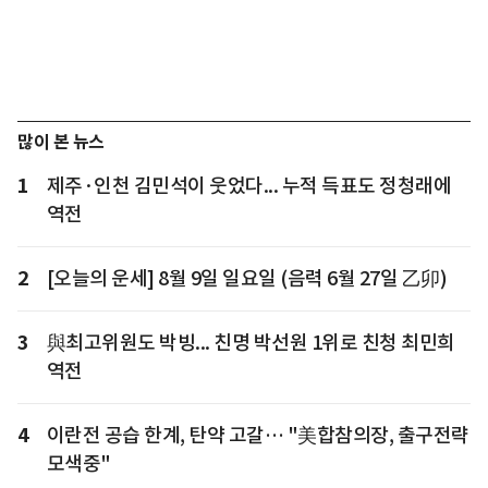
많이 본 뉴스
1
제주·인천 김민석이 웃었다... 누적 득표도 정청래에
역전
2
[오늘의 운세] 8월 9일 일요일 (음력 6월 27일 乙卯)
3
與최고위원도 박빙... 친명 박선원 1위로 친청 최민희
역전
4
이란전 공습 한계, 탄약 고갈… "美합참의장, 출구전략
모색중"