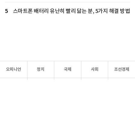
5
스마트폰 배터리 유난히 빨리 닳는 분, 5가지 해결 방법
오피니언
정치
국제
사회
조선경제
문화·
조선
스포츠
건강
조선몰
연예
리더스
조선일보 공식 SNS
개인정보처리방침
사이트맵