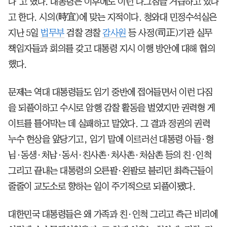
다"고 했다. 대통령은 이후에도 이런 다그침을 거듭하고 있다
고 한다. 시의(時宜)에 맞는 지적이다. 청와대 민정수석실은
지난 5일
법무부
검찰 경찰
감사원
등 사정(司正)기관 실무
책임자들과 회의를 갖고 대통령 지시 이행 방안에 대해 협의
했다.
문제는 역대 대통령들도 임기 중반에 접어들면서 이런 다짐
을 되풀이하고 수시로 암행 감찰 활동을 벌였지만 권력형 게
이트를 틀어막는 데 실패하고 말았다. 그 결과 정권의 권력
누수 현상을 앞당기고, 임기 말에 이르러선 대통령 아들·형
님·동생·처남·동서·친사촌·처사촌·처삼촌 등의 친·인척
그리고 끝내는 대통령의 오른팔·왼팔로 불리던 최측근들이
줄줄이 교도소로 향하는 일이 주기적으로 되풀이됐다.
대한민국 대통령들은 왜 가족과 친·인척 그리고 측근 비리에