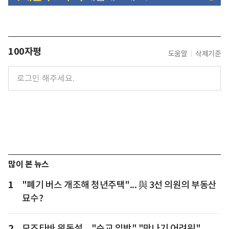
100자평
도움말
삭제기준
많이 본 뉴스
1
"폐기 버스 개조해 청년주택"... 與 3선 의원의 부동산
묘수?
2
모즈타바 위독설... "순교 임박" "만나기 어려워"