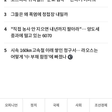
3
그들은 왜 폭염에 청첩장 내밀까
4
"직접 농사 안 지으면 내년까지 팔아라"… 양도세
중과에 떨고 있는 6070
5
시속 160㎞ 고속철 아래 쌓인 청구서… 라오스는
어떻게 '中 부채 함정'에 빠졌나
오피니언
정치
국제
사회
조선경제