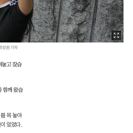
박성원 기자
펴놓고 잤습
 함께 왔습
를 목 놓아
민이 있었다.