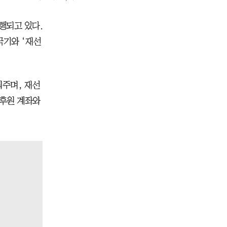
행되고 있다.
극기와 ‘재선
눠주며, 재선
“후원 계좌와