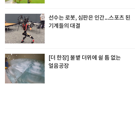
선수는 로봇, 심판은 인간...스포츠 된
기계들의 대결
[더 한장] 불볕 더위에 쉴 틈 없는
얼음공장