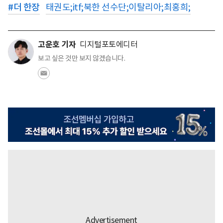
#
더 한장
태권도;itf;북한 선수단;이탈리아;최홍희;
고운호 기자
디지털포토에디터
보고 싶은 것만 보지 않겠습니다.