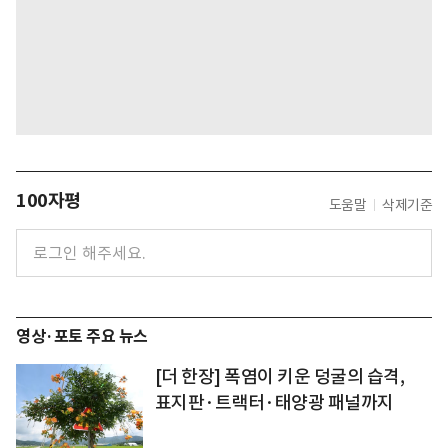
100자평
도움말
삭제기준
영상·포토 주요 뉴스
[더 한장] 폭염이 키운 덩굴의 습격,
표지판·트랙터·태양광 패널까지