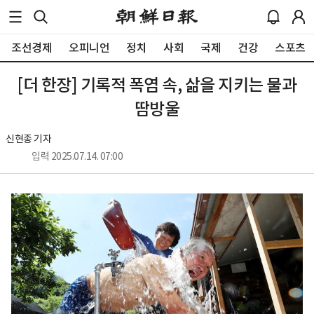
조선경제
오피니언
정치
사회
국제
건강
스포츠
[더 한장] 기록적 폭염 속, 삶을 지키는 물과
땀방울
신현종 기자
입력
2025.07.14. 07:00