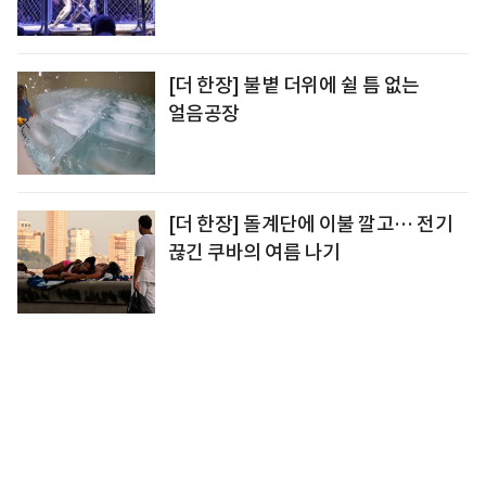
[더 한장] 불볕 더위에 쉴 틈 없는
얼음공장
[더 한장] 돌계단에 이불 깔고… 전기
끊긴 쿠바의 여름 나기