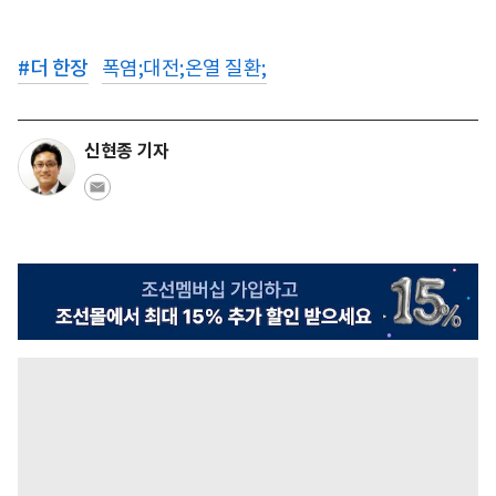
#
더 한장
폭염;대전;온열 질환;
신현종 기자