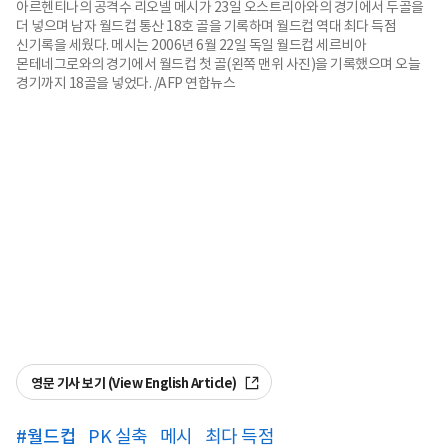
아르헨티나의 공격수 리오넬 메시가 23일 오스트리아와의 경기에서 두골을
더 넣으며 남자 월드컵 통산 18호 골을 기록하며 월드컵 역대 최다 득점
신기록을 세웠다. 메시는 2006년 6월 22일 독일 월드컵 세르비아
몬테네그로와의 경기에서 월드컵 첫 골(왼쪽 맨위 사진)을 기록했으며 오늘
경기까지 18골을 넣었다. /AFP 연합뉴스
영문 기사 보기 (View English Article)
#
월드컵
PK 실축
메시
최다 득점