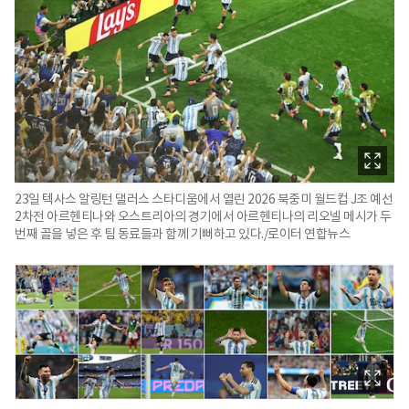
23일 텍사스 알링턴 댈러스 스타디움에서 열린 2026 북중미 월드컵 J조 예선
2차전 아르헨티나와 오스트리아의 경기에서 아르헨티나의 리오넬 메시가 두
번째 골을 넣은 후 팀 동료들과 함께 기뻐하고 있다./로이터 연합뉴스