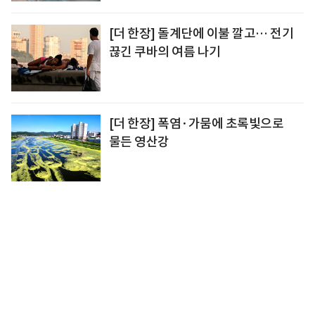
[더 한장] 돌계단에 이불 깔고… 전기
끊긴 쿠바의 여름 나기
[더 한장] 폭염·가뭄에 초록빛으로
물든 영산강