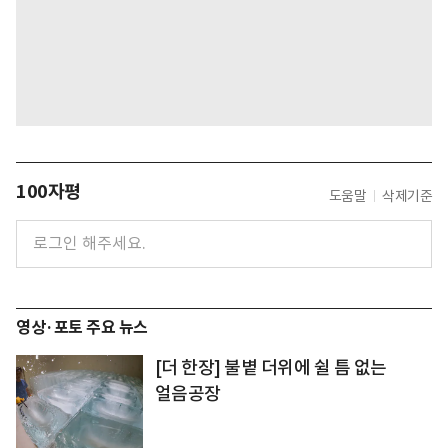
100자평
도움말
삭제기준
영상·포토 주요 뉴스
[더 한장] 불볕 더위에 쉴 틈 없는
얼음공장