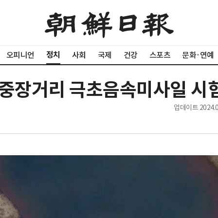
정치
오피니언
사회
국제
건강
스포츠
문화·연예
 중장거리 극초음속미사일 시
업데이트
2024.0