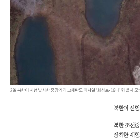
2일 북한이 시험 발사한 중장거리 고체탄도 미사일 '화성포-16나' 형 발
북한이 신형
북한 조선중
장착한 새형