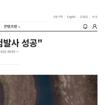
신문구독
|
English
|
日本語
|
中文
콘텐츠판
험발사 성공"
4.03. 09:09