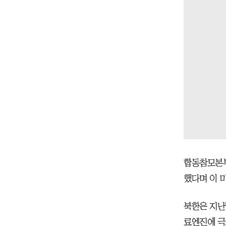
합동참모본부
했다며 이 
북한은 지난
료엔진에 극