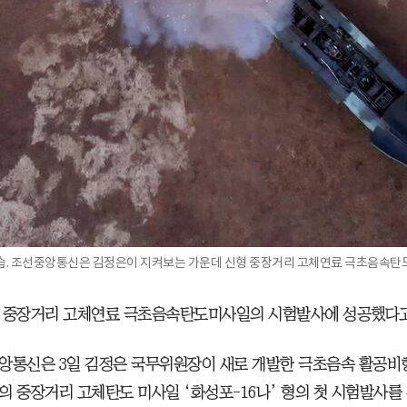
사 모습. 조선중앙통신은 김정은이 지켜보는 가운데 신형 중장거리 고체연료 극초음속
 중장거리 고체연료 극초음속탄도미사일의 시험발사에 성공했다고
앙통신은 3일 김정은 국무위원장이 새로 개발한 극초음속 활공비
의 중장거리 고체탄도 미사일 ‘화성포-16나’ 형의 첫 시험발사를