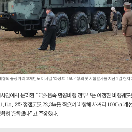
형의 중장거리 고체탄도 미사일 '화성포-16나' 형의 첫 시험발사를 지난 2일 현
미사일에서 분리된 “극초음속 활공비행 전투부는 예정된 비행궤도를
1.1㎞, 2차 정점고도 72.3㎞를 찍으며 비행해 사거리 1000㎞ 
정확히 탄착됐다”고 주장했다.