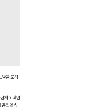
1발을 포착
다단계 고체연
사일은 음속