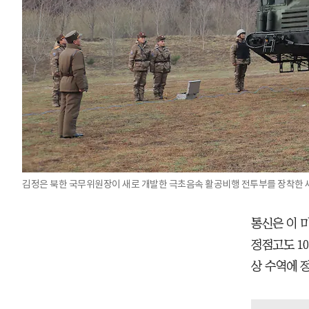
김정은 북한 국무위원장이 새로 개발한 극초음속 활공비행 전투부를 장착한 새
통신은 이 
정점고도 10
상 수역에 