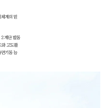
기체계의 믿
 ２계단 발동
도와 고도를
측면기동 능