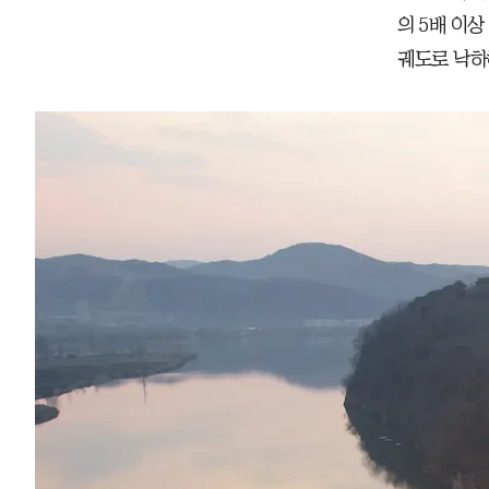
의 5배 이상
궤도로 낙하