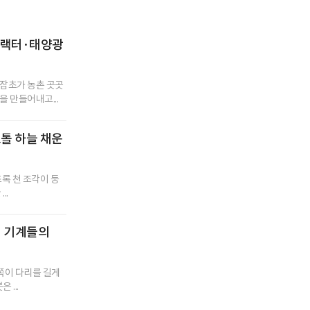
·트랙터·태양광
잡초가 농촌 곳곳
 만들어내고...
스톨 하늘 채운
초록 천 조각이 둥
..
 된 기계들의
쪽이 다리를 길게
...