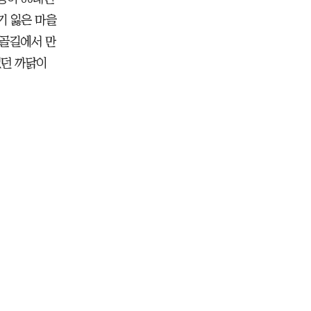
기 잃은 마을
시골길에서 만
였던 까닭이