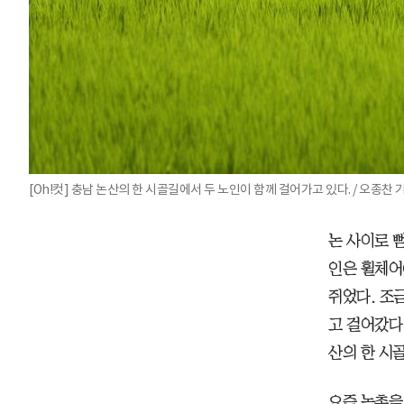
[Oh!컷] 충남 논산의 한 시골길에서 두 노인이 함께 걸어가고 있다. / 오종찬 
논 사이로 
인은 휠체어
쥐었다. 조
고 걸어갔다
산의 한 시
요즘 농촌을