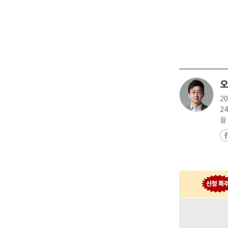
오
2
2
을