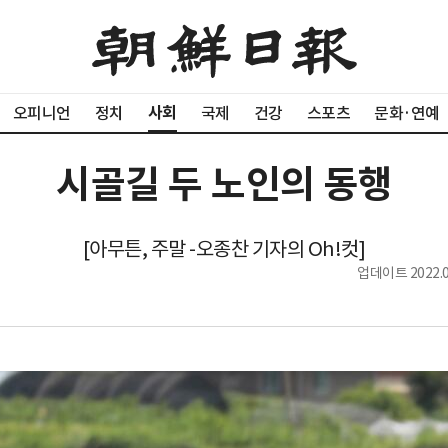
사회
오피니언
정치
국제
건강
스포츠
문화·연예
시골길 두 노인의 동행
[아무튼, 주말 -오종찬 기자의 Oh!컷]
업데이트
2022.0