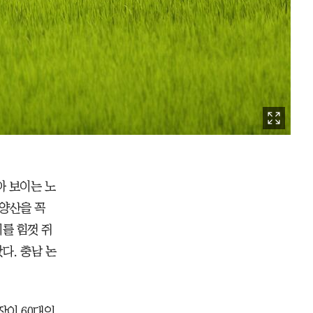
아 보이는 노
 양산을 꼭
이를 힘껏 쥐
다. 충남 논
장이 60대인