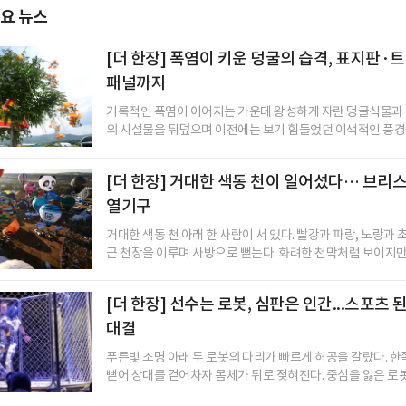
요 뉴스
[더 한장] 폭염이 키운 덩굴의 습격, 표지판
패널까지
기록적인 폭염이 이어지는 가운데 왕성하게 자란 덩굴식물과 
의 시설물을 뒤덮으며 이전에는 보기 힘들었던 이색적인 풍경을
[더 한장] 거대한 색동 천이 일어섰다… 브리
열기구
거대한 색동 천 아래 한 사람이 서 있다. 빨강과 파랑, 노랑과 
근 천장을 이루며 사방으로 뻗는다. 화려한 천막처럼 보이지만 .
[더 한장] 선수는 로봇, 심판은 인간...스포츠
대결
푸른빛 조명 아래 두 로봇의 다리가 빠르게 허공을 갈랐다. 한
뻗어 상대를 걷어차자 몸체가 뒤로 젖혀진다. 중심을 잃은 로봇은 