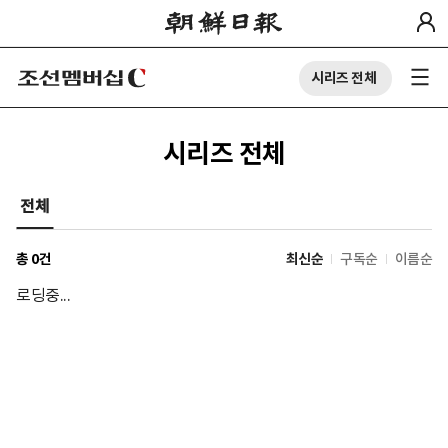
시리즈 전체
시리즈 전체
전체
총
0
건
최신순
구독순
이름순
로딩중...